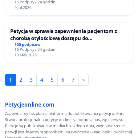
16 Podpisy / 24 godzin
9 Jul 2026
Petycja w sprawie zapewnienia pacjentom z
chorobą otyłościową dostępu do
kompleksowego leczenia oraz programów
100 podpisów
16 Podpisy / 24 godzin
profilaktycznych.
13 May 2026
1
2
3
4
5
6
7
»
Petycjeonline.com
Zapewniamy bezpłatną platformę do publikowania petycji online.
Stwórz profesjonalną petycję on-line za pomocą naszego serwisu.
Petycje są publikowane w mediach każdego dnia, więc stworzenie
petycji jest świetnym sposobem, na zwrócenie uwagi opinii publicznej