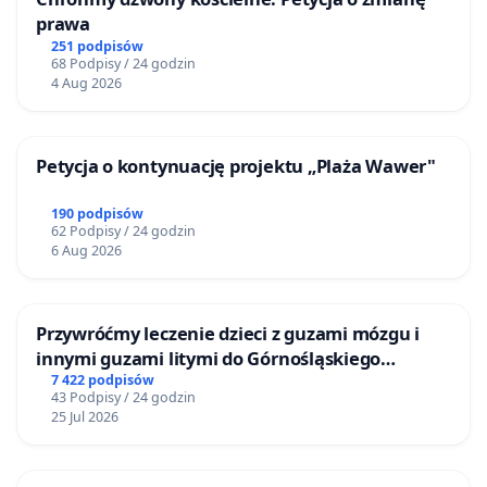
prawa
251 podpisów
68 Podpisy / 24 godzin
4 Aug 2026
Petycja o kontynuację projektu „Plaża Wawer"
190 podpisów
62 Podpisy / 24 godzin
6 Aug 2026
Przywróćmy leczenie dzieci z guzami mózgu i
innymi guzami litymi do Górnośląskiego
Centrum Zdrowia Dziecka w Katowicach
7 422 podpisów
43 Podpisy / 24 godzin
25 Jul 2026