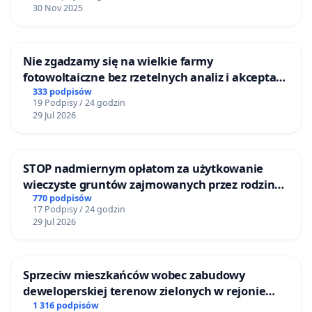
30 Nov 2025
Nie zgadzamy się na wielkie farmy
fotowoltaiczne bez rzetelnych analiz i akceptacji
mieszkańców
333 podpisów
19 Podpisy / 24 godzin
29 Jul 2026
STOP nadmiernym opłatom za użytkowanie
wieczyste gruntów zajmowanych przez rodzinne
ogrody działkowe.
770 podpisów
17 Podpisy / 24 godzin
29 Jul 2026
Sprzeciw mieszkańców wobec zabudowy
deweloperskiej terenow zielonych w rejonie
Bulwarów Straceńskich w Bielsku-Białej
1 316 podpisów