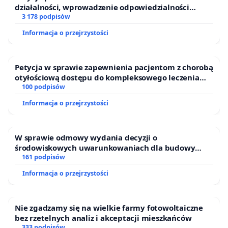
działalności, wprowadzenie odpowiedzialności
finansowej kluczowych urzędników i sędziów
3 178 podpisów
Informacja o przejrzystości
Petycja w sprawie zapewnienia pacjentom z chorobą
otyłościową dostępu do kompleksowego leczenia
oraz programów profilaktycznych.
100 podpisów
Informacja o przejrzystości
W sprawie odmowy wydania decyzji o
środowiskowych uwarunkowaniach dla budowy
zakładu wytwarzania biometanu „Krynki” w
161 podpisów
Ostrowiu Południowym oraz ochrony mieszkańców i
Informacja o przejrzystości
Puszczy Knyszyńskiej
Nie zgadzamy się na wielkie farmy fotowoltaiczne
bez rzetelnych analiz i akceptacji mieszkańców
333 podpisów