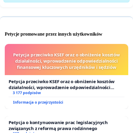
Petycje promowane przez innych użytkowników
Petycja przeciwko KSEF oraz o obniżenie kosztów
działalności, wprowadzenie odpowiedzialności
finansowej kluczowych urzędników i sędziów
Petycja przeciwko KSEF oraz o obniżenie kosztów
działalności, wprowadzenie odpowiedzialności
finansowej kluczowych urzędników i sędziów
3 177 podpisów
Informacja o przejrzystości
Petycja o kontynuowanie prac legislacyjnych
związanych z reformą prawa rodzinnego