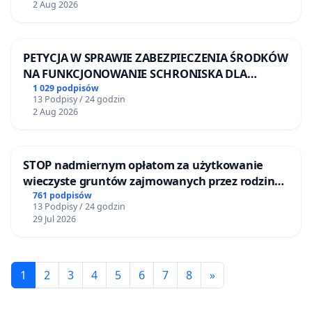
2 Aug 2026
PETYCJA W SPRAWIE ZABEZPIECZENIA ŚRODKÓW
NA FUNKCJONOWANIE SCHRONISKA DLA
BEZDOMNYCH ZWIERZĄT W SKARYSZEWIE
1 029 podpisów
13 Podpisy / 24 godzin
2 Aug 2026
STOP nadmiernym opłatom za użytkowanie
wieczyste gruntów zajmowanych przez rodzinne
ogrody działkowe.
761 podpisów
13 Podpisy / 24 godzin
29 Jul 2026
1
2
3
4
5
6
7
8
»