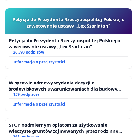
Petycja do Prezydenta Rzeczypospolitej Polskiej o
zawetowanie ustawy „Lex Szarlatan”
Petycja do Prezydenta Rzeczypospolitej Polskiej o
zawetowanie ustawy „Lex Szarlatan”
26 393 podpisów
Informacja o przejrzystości
W sprawie odmowy wydania decyzji o
środowiskowych uwarunkowaniach dla budowy
zakładu wytwarzania biometanu „Krynki” w
159 podpisów
Ostrowiu Południowym oraz ochrony mieszkańców i
Informacja o przejrzystości
Puszczy Knyszyńskiej
STOP nadmiernym opłatom za użytkowanie
wieczyste gruntów zajmowanych przez rodzinne
ogrody działkowe.
761 podpisów