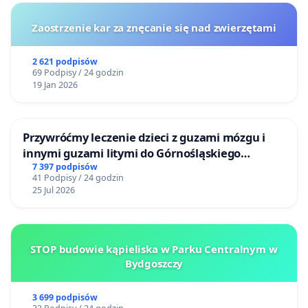
Zaostrzenie kar za znęcanie się nad zwierzętami
2 621 podpisów
69 Podpisy / 24 godzin
19 Jan 2026
Przywróćmy leczenie dzieci z guzami mózgu i
innymi guzami litymi do Górnośląskiego
Centrum Zdrowia Dziecka w Katowicach
7 397 podpisów
41 Podpisy / 24 godzin
25 Jul 2026
STOP budowie kąpieliska w Parku Centralnym w
Bydgoszczy
3 699 podpisów