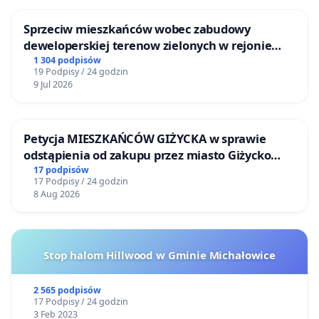
Sprzeciw mieszkańców wobec zabudowy
deweloperskiej terenow zielonych w rejonie
Bulwarów Straceńskich w Bielsku-Białej
1 304 podpisów
19 Podpisy / 24 godzin
9 Jul 2026
Petycja MIESZKAŃCÓW GIŻYCKA w sprawie
odstąpienia od zakupu przez miasto Giżycko
nieruchomości położonej nad jeziorem Niegocin
17 podpisów
17 Podpisy / 24 godzin
8 Aug 2026
Stop halom Hillwood w Gminie Michałowice
2 565 podpisów
17 Podpisy / 24 godzin
3 Feb 2023