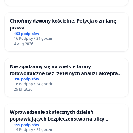
Chrońmy dzwony kościelne. Petycja o zmianę
prawa
193 podpisów
16 Podpisy / 24 godzin
4 Aug 2026
Nie zgadzamy się na wielkie farmy
fotowoltaiczne bez rzetelnych analiz i akceptacji
mieszkańców
316 podpisów
16 Podpisy / 24 godzin
29 Jul 2026
Wprowadzenie skutecznych działań
poprawiających bezpieczeństwo na ulicy
Żeromskiego w Otwocku
199 podpisów
14 Podpisy / 24 godzin