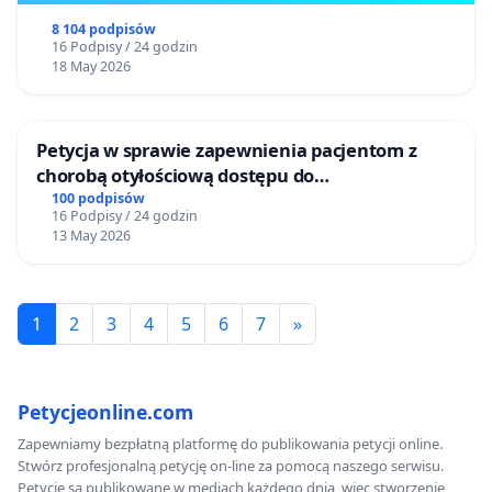
8 104 podpisów
16 Podpisy / 24 godzin
18 May 2026
Petycja w sprawie zapewnienia pacjentom z
chorobą otyłościową dostępu do
kompleksowego leczenia oraz programów
100 podpisów
16 Podpisy / 24 godzin
profilaktycznych.
13 May 2026
1
2
3
4
5
6
7
»
Petycjeonline.com
Zapewniamy bezpłatną platformę do publikowania petycji online.
Stwórz profesjonalną petycję on-line za pomocą naszego serwisu.
Petycje są publikowane w mediach każdego dnia, więc stworzenie