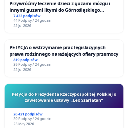
Przywróćmy leczenie dzieci z guzami mózgu i
innymi guzami litymi do Górnośląskiego
Centrum Zdrowia Dziecka w Katowicach
7 422 podpisów
44 Podpisy / 24 godzin
25 Jul 2026
PETYCJA o wstrzymanie prac legislacyjnych
prawa rodzinnego narażających ofiary przemocy
819 podpisów
39 Podpisy / 24 godzin
22 Jul 2026
Petycja do Prezydenta Rzeczypospolitej Polskiej o
zawetowanie ustawy „Lex Szarlatan”
26 421 podpisów
39 Podpisy / 24 godzin
23 May 2026