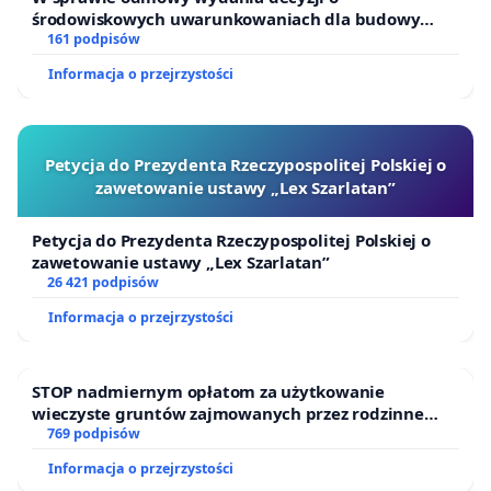
środowiskowych uwarunkowaniach dla budowy
zakładu wytwarzania biometanu „Krynki” w
161 podpisów
Ostrowiu Południowym oraz ochrony mieszkańców i
Informacja o przejrzystości
Puszczy Knyszyńskiej
Petycja do Prezydenta Rzeczypospolitej Polskiej o
zawetowanie ustawy „Lex Szarlatan”
Petycja do Prezydenta Rzeczypospolitej Polskiej o
zawetowanie ustawy „Lex Szarlatan”
26 421 podpisów
Informacja o przejrzystości
STOP nadmiernym opłatom za użytkowanie
wieczyste gruntów zajmowanych przez rodzinne
ogrody działkowe.
769 podpisów
Informacja o przejrzystości