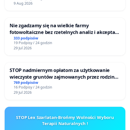
9 Aug 2026
Nie zgadzamy się na wielkie farmy
fotowoltaiczne bez rzetelnych analiz i akceptacji
mieszkańców
333 podpisów
19 Podpisy / 24 godzin
29 Jul 2026
STOP nadmiernym opłatom za użytkowanie
wieczyste gruntów zajmowanych przez rodzinne
ogrody działkowe.
769 podpisów
16 Podpisy / 24 godzin
29 Jul 2026
STOP Lex Szarlatan-Brońmy Wolności Wyboru
Terapii Naturalnych !