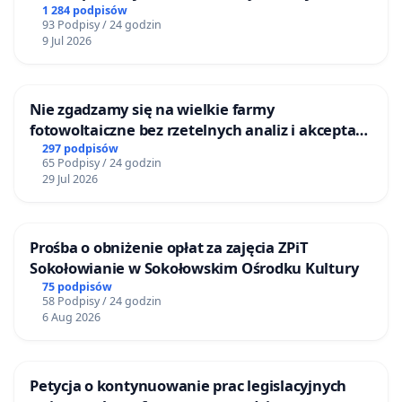
Bulwarów Straceńskich w Bielsku-Białej
1 284 podpisów
93 Podpisy / 24 godzin
9 Jul 2026
Nie zgadzamy się na wielkie farmy
fotowoltaiczne bez rzetelnych analiz i akceptacji
mieszkańców
297 podpisów
65 Podpisy / 24 godzin
29 Jul 2026
Prośba o obniżenie opłat za zajęcia ZPiT
Sokołowianie w Sokołowskim Ośrodku Kultury
75 podpisów
58 Podpisy / 24 godzin
6 Aug 2026
Petycja o kontynuowanie prac legislacyjnych