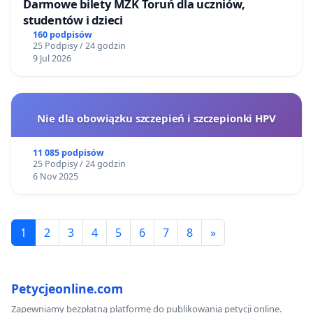
Darmowe bilety MZK Toruń dla uczniów,
studentów i dzieci
160 podpisów
25 Podpisy / 24 godzin
9 Jul 2026
Nie dla obowiązku szczepień i szczepionki HPV
11 085 podpisów
25 Podpisy / 24 godzin
6 Nov 2025
1
2
3
4
5
6
7
8
»
Petycjeonline.com
Zapewniamy bezpłatną platformę do publikowania petycji online.