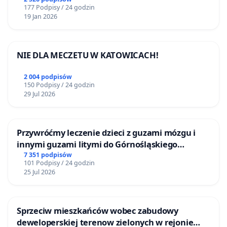
177 Podpisy / 24 godzin
19 Jan 2026
NIE DLA MECZETU W KATOWICACH!
2 004 podpisów
150 Podpisy / 24 godzin
29 Jul 2026
Przywróćmy leczenie dzieci z guzami mózgu i
innymi guzami litymi do Górnośląskiego
Centrum Zdrowia Dziecka w Katowicach
7 351 podpisów
101 Podpisy / 24 godzin
25 Jul 2026
Sprzeciw mieszkańców wobec zabudowy
deweloperskiej terenow zielonych w rejonie