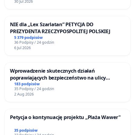
30 Jul 2026
NIE dla „Lex Szarlatan” PETYCJA DO
PREZYDENTA RZECZYPOSPOLITEJ POLSKIEJ
5 379 podpisów
36 Podpisy / 24 godzin
6 Jul 2026
Wprowadzenie skutecznych działań
poprawiających bezpieczeństwo na ulicy
Żeromskiego w Otwocku
183 podpisów
35 Podpisy / 24 godzin
2 Aug 2026
Petycja o kontynuację projektu „Plaża Wawer"
35 podpisów