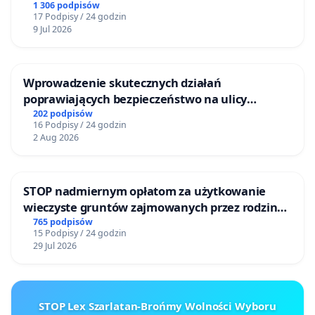
Bulwarów Straceńskich w Bielsku-Białej
1 306 podpisów
17 Podpisy / 24 godzin
9 Jul 2026
Wprowadzenie skutecznych działań
poprawiających bezpieczeństwo na ulicy
Żeromskiego w Otwocku
202 podpisów
16 Podpisy / 24 godzin
2 Aug 2026
STOP nadmiernym opłatom za użytkowanie
wieczyste gruntów zajmowanych przez rodzinne
ogrody działkowe.
765 podpisów
15 Podpisy / 24 godzin
29 Jul 2026
STOP Lex Szarlatan-Brońmy Wolności Wyboru