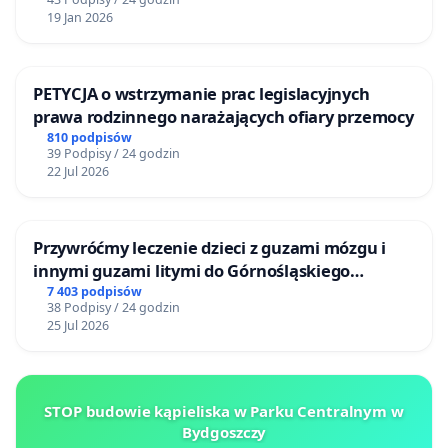
19 Jan 2026
PETYCJA o wstrzymanie prac legislacyjnych
prawa rodzinnego narażających ofiary przemocy
810 podpisów
39 Podpisy / 24 godzin
22 Jul 2026
Przywróćmy leczenie dzieci z guzami mózgu i
innymi guzami litymi do Górnośląskiego
Centrum Zdrowia Dziecka w Katowicach
7 403 podpisów
38 Podpisy / 24 godzin
25 Jul 2026
STOP budowie kąpieliska w Parku Centralnym w
Bydgoszczy