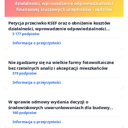
działalności, wprowadzenie odpowiedzialności
finansowej kluczowych urzędników i sędziów
Petycja przeciwko KSEF oraz o obniżenie kosztów
działalności, wprowadzenie odpowiedzialności
finansowej kluczowych urzędników i sędziów
3 177 podpisów
Informacja o przejrzystości
Nie zgadzamy się na wielkie farmy fotowoltaiczne
bez rzetelnych analiz i akceptacji mieszkańców
319 podpisów
Informacja o przejrzystości
W sprawie odmowy wydania decyzji o
środowiskowych uwarunkowaniach dla budowy
zakładu wytwarzania biometanu „Krynki” w
160 podpisów
Ostrowiu Południowym oraz ochrony mieszkańców i
Informacja o przejrzystości
Puszczy Knyszyńskiej