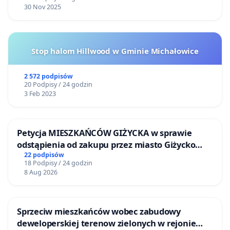
30 Nov 2025
Stop halom Hillwood w Gminie Michałowice
2 572 podpisów
20 Podpisy / 24 godzin
3 Feb 2023
Petycja MIESZKAŃCÓW GIŻYCKA w sprawie
odstąpienia od zakupu przez miasto Giżycko
nieruchomości położonej nad jeziorem Niegocin
22 podpisów
18 Podpisy / 24 godzin
8 Aug 2026
Sprzeciw mieszkańców wobec zabudowy
deweloperskiej terenow zielonych w rejonie