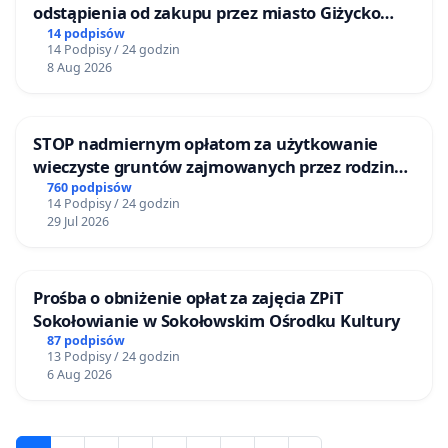
odstąpienia od zakupu przez miasto Giżycko
nieruchomości położonej nad jeziorem Niegocin
14 podpisów
14 Podpisy / 24 godzin
8 Aug 2026
STOP nadmiernym opłatom za użytkowanie
wieczyste gruntów zajmowanych przez rodzinne
ogrody działkowe.
760 podpisów
14 Podpisy / 24 godzin
29 Jul 2026
Prośba o obniżenie opłat za zajęcia ZPiT
Sokołowianie w Sokołowskim Ośrodku Kultury
87 podpisów
13 Podpisy / 24 godzin
6 Aug 2026