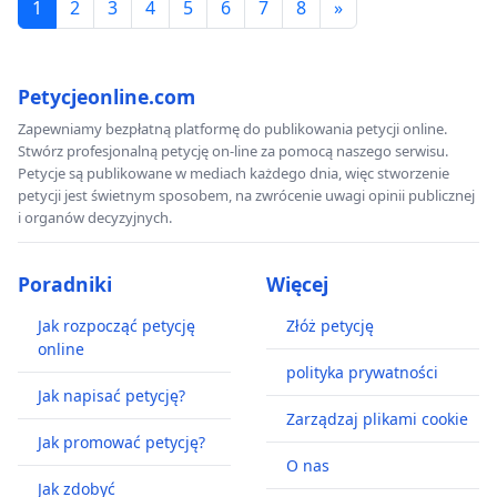
1
2
3
4
5
6
7
8
»
Petycjeonline.com
Zapewniamy bezpłatną platformę do publikowania petycji online.
Stwórz profesjonalną petycję on-line za pomocą naszego serwisu.
Petycje są publikowane w mediach każdego dnia, więc stworzenie
petycji jest świetnym sposobem, na zwrócenie uwagi opinii publicznej
i organów decyzyjnych.
Poradniki
Więcej
Jak rozpocząć petycję
Złóż petycję
online
polityka prywatności
Jak napisać petycję?
Zarządzaj plikami cookie
Jak promować petycję?
O nas
Jak zdobyć