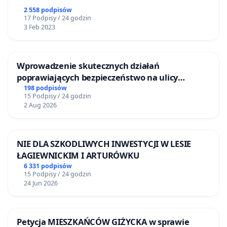
2 558 podpisów
17 Podpisy / 24 godzin
3 Feb 2023
Wprowadzenie skutecznych działań
poprawiających bezpieczeństwo na ulicy
Żeromskiego w Otwocku
198 podpisów
15 Podpisy / 24 godzin
2 Aug 2026
NIE DLA SZKODLIWYCH INWESTYCJI W LESIE
ŁAGIEWNICKIM I ARTURÓWKU
6 331 podpisów
15 Podpisy / 24 godzin
24 Jun 2026
Petycja MIESZKAŃCÓW GIŻYCKA w sprawie