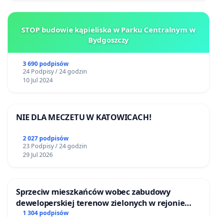
STOP budowie kąpieliska w Parku Centralnym w
Bydgoszczy
3 690 podpisów
24 Podpisy / 24 godzin
10 Jul 2024
NIE DLA MECZETU W KATOWICACH!
2 027 podpisów
23 Podpisy / 24 godzin
29 Jul 2026
Sprzeciw mieszkańców wobec zabudowy
deweloperskiej terenow zielonych w rejonie
Bulwarów Straceńskich w Bielsku-Białej
1 304 podpisów