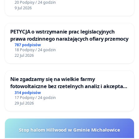
20 Podpisy / 24 godzin
9 Jul 2026
PETYCJA o wstrzymanie prac legislacyjnych
prawa rodzinnego narażających ofiary przemocy
787 podpisów
18 Podpisy / 24 godzin
22 Jul 2026
Nie zgadzamy się na wielkie farmy
fotowoltaiczne bez rzetelnych analiz i akceptacji
mieszkańców
314 podpisów
17 Podpisy / 24 godzin
29 Jul 2026
Stop halom Hillwood w Gminie Michałowice