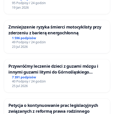
95 Podpisy / 24 godzin
19 Jan 2026
Zmniejszenie ryzyka śmierci motocyklisty przy
zderzeniu z barierą energochłonną
1 596 podpisów
49 Podpisy / 24 godzin
23 Jul 2026
Przywróćmy leczenie dzieci z guzami mózgu i
innymi guzami litymi do Górnośląskiego
Centrum Zdrowia Dziecka w Katowicach
7 391 podpisów
40 Podpisy / 24 godzin
25 Jul 2026
Petycja o kontynuowanie prac legislacyjnych
związanych z reformą prawa rodzinnego