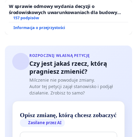
W sprawie odmowy wydania decyzji o
środowiskowych uwarunkowaniach dla budowy
zakładu wytwarzania biometanu „Krynki” w
157 podpisów
Ostrowiu Południowym oraz ochrony mieszkańców i
Informacja o przejrzystości
Puszczy Knyszyńskiej
ROZPOCZNIJ WŁASNĄ PETYCJĘ
Czy jest jakaś rzecz, którą
pragniesz zmienić?
Milczenie nie powoduje zmiany.
Autor tej petycji zajął stanowisko i podjął
działanie. Zrobisz to samo?
Opisz zmianę, którą chcesz zobaczyć
Zasilane przez AI