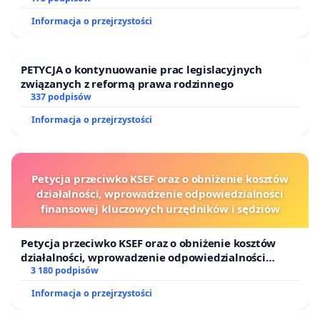
Ostrowiu Południowym oraz ochrony mieszkańców i
Informacja o przejrzystości
Puszczy Knyszyńskiej
PETYCJA o kontynuowanie prac legislacyjnych
związanych z reformą prawa rodzinnego
337 podpisów
Informacja o przejrzystości
Petycja przeciwko KSEF oraz o obniżenie kosztów
działalności, wprowadzenie odpowiedzialności
finansowej kluczowych urzędników i sędziów
Petycja przeciwko KSEF oraz o obniżenie kosztów
działalności, wprowadzenie odpowiedzialności
finansowej kluczowych urzędników i sędziów
3 180 podpisów
Informacja o przejrzystości