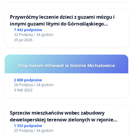
Przywróćmy leczenie dzieci z guzami mózgu i
innymi guzami litymi do Górnośląskiego
Centrum Zdrowia Dziecka w Katowicach
7 442 podpisów
32 Podpisy / 24 godzin
25 Jul 2026
Stop halom Hillwood w Gminie Michałowice
2 600 podpisów
26 Podpisy / 24 godzin
3 Feb 2023
Sprzeciw mieszkańców wobec zabudowy
deweloperskiej terenow zielonych w rejonie
Bulwarów Straceńskich w Bielsku-Białej
1 333 podpisów
25 Podpisy / 24 godzin