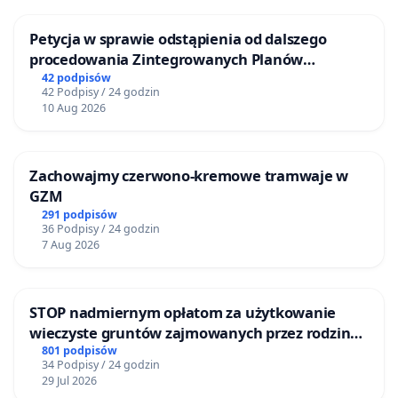
Petycja w sprawie odstąpienia od dalszego
procedowania Zintegrowanych Planów
Inwestycyjnych „Myślenice – Barnasiówka” oraz
42 podpisów
42 Podpisy / 24 godzin
„Myślenice – Bukówka”
10 Aug 2026
Zachowajmy czerwono-kremowe tramwaje w
GZM
291 podpisów
36 Podpisy / 24 godzin
7 Aug 2026
STOP nadmiernym opłatom za użytkowanie
wieczyste gruntów zajmowanych przez rodzinne
ogrody działkowe.
801 podpisów
34 Podpisy / 24 godzin
29 Jul 2026