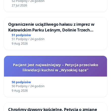
52 Podpisy / 24 godzin
27 Jul 2026
Ograniczenie uciążliwego hałasu z imprez w
Katowickim Parku Leśnym, Dolinie Trzech
Stawów i na Lotnisku Muchowiec
51 podpisów
51 Podpisy / 24 godzin
9 Aug 2026
Pacjent jest najważniejszy – Petycja przeciwko
likwidacji kuchni w „Wysokiej Łące”
50 podpisów
50 Podpisy / 24 godzin
9 Aug 2026
Chrońmy dzwony kościelne. Petycja o zmianę