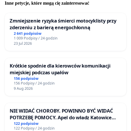
Inne petycje, które mogą cię zainteresować
Zmniejszenie ryzyka śmierci motocyklisty przy
zderzeniu z barierą energochłonną
2 641 podpisów
1 009 Podpisy / 24 godzin
23 Jul 2026
Krótkie spodnie dla kierowców komunikacji
miejskiej podczas upałów
156 podpisów
156 Podpisy / 24 godzin
9 Aug 2026
NIE WIDAĆ CHOROBY. POWINNO BYĆ WIDAĆ
POTRZEBĘ POMOCY. Apel do władz Katowice
Airport o przystąpienie do programu HIDDEN
122 podpisów
122 Podpisy / 24 godzin
DISABILITIES SUNFLOWER – SŁONECZNIK –