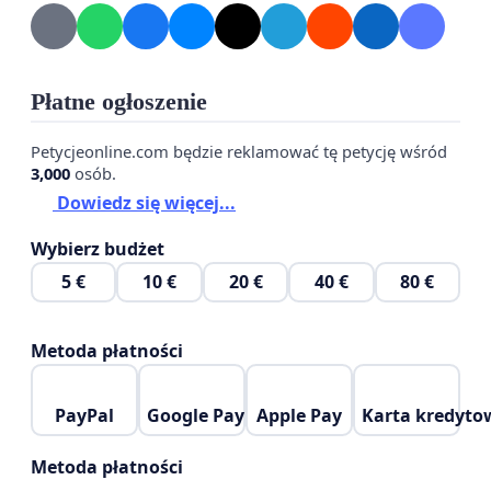
uchwały utrzymującej wysokość dotacji dla
przedszkoli publicznych w wysokości 120%, jest to
warunek niezbędny aby przedszkola mogły
Płatne ogłoszenie
przetrwać w istniejących warunkach
ekonomicznych.
Petycjeonline.com będzie reklamować tę petycję wśród
3,000
osób.
PODPISZ PROSZĘ!!!
Dowiedz się więcej...
Wybierz budżet
5 €
10 €
20 €
40 €
80 €
Metoda płatności
PayPal
Google Pay
Apple Pay
Karta kredyto
Metoda płatności