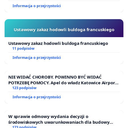
Informacja o przejrzystości
Ustawowy zakaz hodowli buldoga francuskiego
Ustawowy zakaz hodowli buldoga francuskiego
11 podpisów
Informacja o przejrzystości
NIE WIDAĆ CHOROBY. POWINNO BYĆ WIDAĆ
POTRZEBĘ POMOCY. Apel do władz Katowice Airport
o przystąpienie do programu HIDDEN DISABILITIES
123 podpisów
SUNFLOWER – SŁONECZNIK – UKRYTE
Informacja o przejrzystości
NIEPEŁNOSPRAWNOŚCI
W sprawie odmowy wydania decyzji o
środowiskowych uwarunkowaniach dla budowy
zakładu wytwarzania biometanu „Krynki” w
173 podpisów