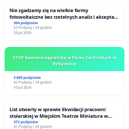
Nie zgadzamy się na wielkie farmy
fotowoltaiczne bez rzetelnych analiz i akceptacji
mieszkańców
304 podpisów
52 Podpisy / 24 godzin
29 Jul 2026
STOP budowie kąpieliska w Parku Centralnym w
Bydgoszczy
3 669 podpisów
42 Podpisy / 24 godzin
10 Jul 2024
List otwarty w sprawie likwidacji pracowni
stolarskiej w Miejskim Teatrze Miniatura w
Gdańsku
372 podpisów
41 Podpisy / 24 godzin