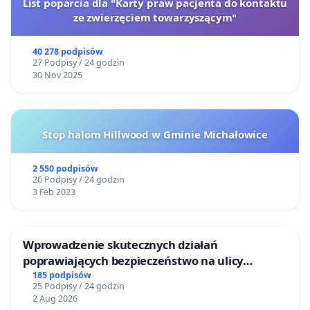
List poparcia dla "Karty praw pacjenta do kontaktu
ze zwierzęciem towarzyszącym"
40 278 podpisów
27 Podpisy / 24 godzin
30 Nov 2025
Stop halom Hillwood w Gminie Michałowice
2 550 podpisów
26 Podpisy / 24 godzin
3 Feb 2023
Wprowadzenie skutecznych działań
poprawiających bezpieczeństwo na ulicy
Żeromskiego w Otwocku
185 podpisów
25 Podpisy / 24 godzin
2 Aug 2026