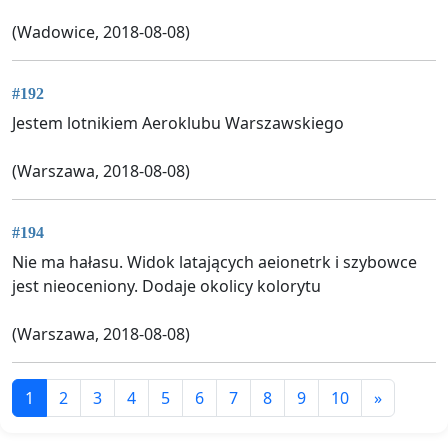
(Wadowice, 2018-08-08)
#192
Jestem lotnikiem Aeroklubu Warszawskiego
(Warszawa, 2018-08-08)
#194
Nie ma hałasu. Widok latających aeionetrk i szybowce
jest nieoceniony. Dodaje okolicy kolorytu
(Warszawa, 2018-08-08)
1
2
3
4
5
6
7
8
9
10
»