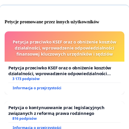
Petycje promowane przez innych użytkowników
Petycja przeciwko KSEF oraz o obniżenie kosztów
działalności, wprowadzenie odpowiedzialności
finansowej kluczowych urzędników i sędziów
Petycja przeciwko KSEF oraz o obniżenie kosztów
działalności, wprowadzenie odpowiedzialności
finansowej kluczowych urzędników i sędziów
3 173 podpisów
Informacja o przejrzystości
Petycja o kontynuowanie prac legislacyjnych
związanych z reformą prawa rodzinnego
816 podpisów
Informacja o przejrzystości