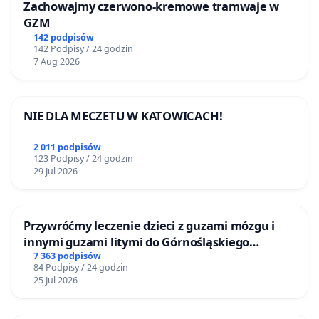
Zachowajmy czerwono-kremowe tramwaje w
GZM
142 podpisów
142 Podpisy / 24 godzin
7 Aug 2026
NIE DLA MECZETU W KATOWICACH!
2 011 podpisów
123 Podpisy / 24 godzin
29 Jul 2026
Przywróćmy leczenie dzieci z guzami mózgu i
innymi guzami litymi do Górnośląskiego
Centrum Zdrowia Dziecka w Katowicach
7 363 podpisów
84 Podpisy / 24 godzin
25 Jul 2026