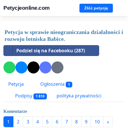
Petycjeonline.com
Złóż petycję
Petycja w sprawie nieograniczania działalności i
rozwoju lotniska Babice.
Podziel się na Facebooku (287)
Petycja
Ogłoszenia
1
Podpisy
polityka prywatności
1 810
Komentarze
1
2
3
4
5
6
7
8
9
10
»