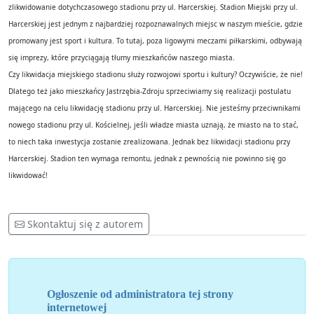
zlikwidowanie dotychczasowego stadionu przy ul. Harcerskiej. Stadion Miejski przy ul.
Harcerskiej jest jednym z najbardziej rozpoznawalnych miejsc w naszym mieście, gdzie
promowany jest sport i kultura. To tutaj, poza ligowymi meczami piłkarskimi, odbywają
się imprezy, które przyciągają tłumy mieszkańców naszego miasta.
Czy likwidacja miejskiego stadionu służy rozwojowi sportu i kultury? Oczywiście, że nie!
Dlatego też jako mieszkańcy Jastrzębia-Zdroju sprzeciwiamy się realizacji postulatu
mającego na celu likwidację stadionu przy ul. Harcerskiej. Nie jesteśmy przeciwnikami
nowego stadionu przy ul. Kościelnej, jeśli władze miasta uznają, że miasto na to stać,
to niech taka inwestycja zostanie zrealizowana. Jednak bez likwidacji stadionu przy
Harcerskiej. Stadion ten wymaga remontu, jednak z pewnością nie powinno się go
likwidować!
Skontaktuj się z autorem
Ogłoszenie od administratora tej strony
internetowej