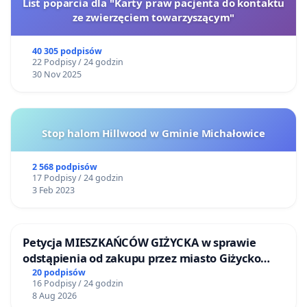
List poparcia dla "Karty praw pacjenta do kontaktu
ze zwierzęciem towarzyszącym"
40 305 podpisów
22 Podpisy / 24 godzin
30 Nov 2025
Stop halom Hillwood w Gminie Michałowice
2 568 podpisów
17 Podpisy / 24 godzin
3 Feb 2023
Petycja MIESZKAŃCÓW GIŻYCKA w sprawie
odstąpienia od zakupu przez miasto Giżycko
nieruchomości położonej nad jeziorem Niegocin
20 podpisów
16 Podpisy / 24 godzin
8 Aug 2026