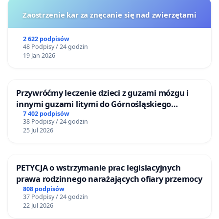
Zaostrzenie kar za znęcanie się nad zwierzętami
2 622 podpisów
48 Podpisy / 24 godzin
19 Jan 2026
Przywróćmy leczenie dzieci z guzami mózgu i
innymi guzami litymi do Górnośląskiego
Centrum Zdrowia Dziecka w Katowicach
7 402 podpisów
38 Podpisy / 24 godzin
25 Jul 2026
PETYCJA o wstrzymanie prac legislacyjnych
prawa rodzinnego narażających ofiary przemocy
808 podpisów
37 Podpisy / 24 godzin
22 Jul 2026