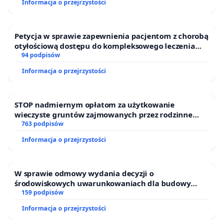
Informacja o przejrzystości
Petycja w sprawie zapewnienia pacjentom z chorobą
otyłościową dostępu do kompleksowego leczenia
oraz programów profilaktycznych.
94 podpisów
Informacja o przejrzystości
STOP nadmiernym opłatom za użytkowanie
wieczyste gruntów zajmowanych przez rodzinne
ogrody działkowe.
763 podpisów
Informacja o przejrzystości
W sprawie odmowy wydania decyzji o
środowiskowych uwarunkowaniach dla budowy
zakładu wytwarzania biometanu „Krynki” w
159 podpisów
Ostrowiu Południowym oraz ochrony mieszkańców i
Informacja o przejrzystości
Puszczy Knyszyńskiej