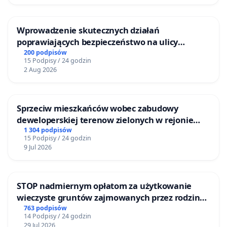
Wprowadzenie skutecznych działań
poprawiających bezpieczeństwo na ulicy
Żeromskiego w Otwocku
200 podpisów
15 Podpisy / 24 godzin
2 Aug 2026
Sprzeciw mieszkańców wobec zabudowy
deweloperskiej terenow zielonych w rejonie
Bulwarów Straceńskich w Bielsku-Białej
1 304 podpisów
15 Podpisy / 24 godzin
9 Jul 2026
STOP nadmiernym opłatom za użytkowanie
wieczyste gruntów zajmowanych przez rodzinne
ogrody działkowe.
763 podpisów
14 Podpisy / 24 godzin
29 Jul 2026