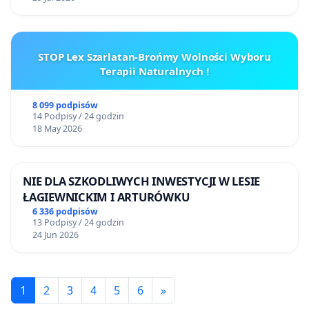
STOP Lex Szarlatan-Brońmy Wolności Wyboru
Terapii Naturalnych !
8 099 podpisów
14 Podpisy / 24 godzin
18 May 2026
NIE DLA SZKODLIWYCH INWESTYCJI W LESIE
ŁAGIEWNICKIM I ARTURÓWKU
6 336 podpisów
13 Podpisy / 24 godzin
24 Jun 2026
1
2
3
4
5
6
»