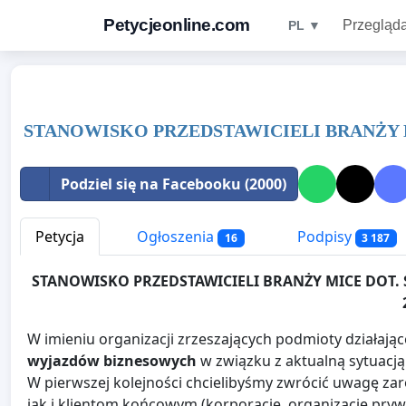
Petycjeonline.com
Przegląda
PL ▼
STANOWISKO PRZEDSTAWICIELI BRANŻY 
Podziel się na Facebooku (2000)
Petycja
Ogłoszenia
Podpisy
16
3 187
STANOWISKO PRZEDSTAWICIELI BRANŻY MICE DOT. 
W imieniu organizacji zrzeszających podmioty działaj
wyjazdów biznesowych
w związku z aktualną sytuacj
W pierwszej kolejności chcielibyśmy zwrócić uwagę 
jak i klientom końcowym (korporacje, organizacje prywa