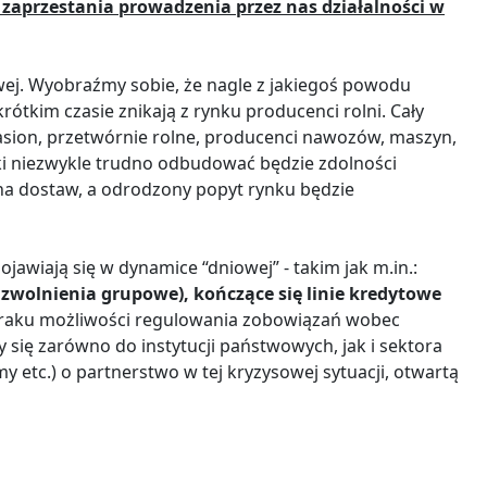
 zaprzestania prowadzenia przez nas działalności w
wej. Wyobraźmy sobie, że nagle z jakiegoś powodu
ótkim czasie znikają z rynku producenci rolni. Cały
asion, przetwórnie rolne, producenci nawozów, maszyn,
ski niezwykle trudno odbudować będzie zdolności
cha dostaw, a odrodzony popyt rynku będzie
wiają się w dynamice “dniowej” - takim jak m.in.:
 zwolnienia grupowe), kończące się linie kredytowe
raku możliwości regulowania zobowiązań wobec
ię zarówno do instytucji państwowych, jak i sektora
 etc.) o partnerstwo w tej kryzysowej sytuacji, otwartą