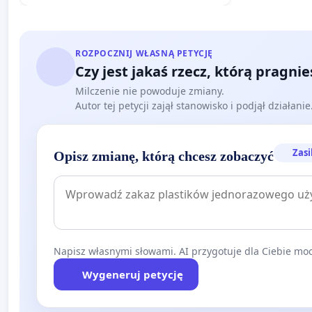
Reasumując, bez zrozumienia wyjątkowości i powagi powyższ
ze strony zarówno instytucji państwowych, jak i prywatnyc
utrzymania naszych zasobów - czeka nas, wszystkich uczest
będą:
ROZPOCZNIJ WŁASNĄ PETYCJĘ
Czy jest jakaś rzecz, którą pragni
a) głębokie cięcia kosztów stałych (w tym zwolnienia g
Milczenie nie powoduje zmiany.
b) fala bankructw szczególnie dot. małych i średnich 
Autor tej petycji zajął stanowisko i podjął działani
Turystycznego Funduszu Gwarancyjnego na pokrycie ni
c) nieuregulowanie zobowiązań u podwykonawców takich 
Zasi
co wywoła efekt kuli śnieżnej ze względu na wagę zam
Opisz zmianę, którą chcesz zobaczyć
d) utrata budowanego latami zaufania do Polski jako de
konkurencyjnego globalnie partnera biznesowego - ze s
społecznych, związków sportowych, stowarzyszeń etc.)
e) brak możliwości sprawnego przywrócenia podaży ze
przypadku głębokich oszczędności odbudowa zasobów 
Napisz własnymi słowami. AI przygotuje dla Ciebie moc
pracowników zajmie nam nie miesiące, ale lata).
Wygeneruj petycję
Wierzymy zatem w otwartą, szczerą i przede wszyst
sprawne, efektywne zarządzanie tą trudną sytuacją