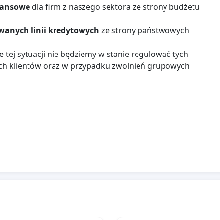
inansowe
dla firm z naszego sektora ze strony budżetu
wanych linii kredytowych
ze strony państwowych
e tej sytuacji nie będziemy w stanie regulować tych
ych klientów oraz w przypadku zwolnień grupowych
ów
(wydarzenia i wyjazdy) ze strony spółek Skarbu
nulacji
, wraz z wcześniejszym zaliczkowaniem (co jest
h
dot. kryteriów / warunków kiedy
będą mogły być
acje zagraniczne są niebezpieczne dla polskich
my sprzecznymi danymi ze strony MSZ i GIS co
ej Ustawy o imprezach turystycznych);
cznych o obszar imprez B2B
.
ORACJE, SPÓŁKI SKARBU PAŃSTWA, ORGANIZACJE