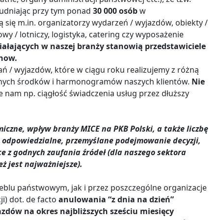
udniając przy tym ponad
30 000 osób
w
ją się m.in. organizatorzy wydarzeń / wyjazdów, obiekty /
owy / lotniczy, logistyka, catering czy wyposażenie
łających w naszej branży stanowią przedstawiciele
-how.
ań / wyjazdów, które w ciągu roku realizujemy z różną
pnych środków i harmonogramów naszych klientów.
Nie
 nam np. ciągłość świadczenia usług przez dłuższy
czne, wpływ branży MICE na PKB Polski, a także liczbę
o odpowiedzialne, przemyślane podejmowanie decyzji,
e z godnych zaufania źródeł (dla naszego sektora
 jest najważniejsze).
blu państwowym, jak i przez poszczególne organizacje
) dot. de facto
anulowania “z dnia na dzień”
zdów na okres najbliższych sześciu miesięcy