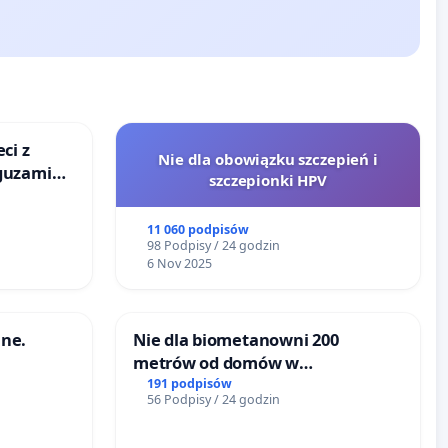
ci z
Nie dla obowiązku szczepień i
guzami
szczepionki HPV
o
ka w
11 060 podpisów
98 Podpisy / 24 godzin
6 Nov 2025
ne.
Nie dla biometanowni 200
metrów od domów w
Biernatkach, gm. Wądroże
191 podpisów
56 Podpisy / 24 godzin
Wielkie