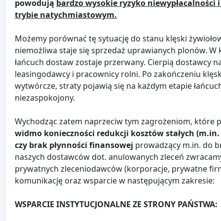
powodują
bardzo wysokie ryzyko niewypłacalności i
trybie natychmiastowym.
Możemy porównać tę sytuację do stanu klęski żywioło
niemożliwa staje się sprzedaż uprawianych plonów. W kr
łańcuch dostaw zostaje przerwany. Cierpią dostawcy n
leasingodawcy i pracownicy rolni. Po zakończeniu klę
wytwórcze, straty pojawią się na każdym etapie łańcu
niezaspokojony.
Wychodząc zatem naprzeciw tym zagrożeniom, które poja
widmo konieczności redukcji kosztów stałych (m.in.
czy brak płynności finansowej
prowadzący m.in. do b
naszych dostawców dot. anulowanych zleceń zwracamy s
prywatnych zleceniodawców (korporacje, prywatne firmy
komunikację oraz wsparcie w następującym zakresie:
WSPARCIE INSTYTUCJONALNE ZE STRONY PAŃSTWA: