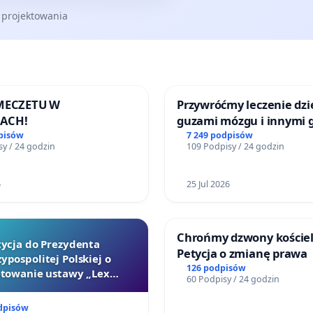
 projektowania
drożeniu rozwiązań dzięki którym branża organizacji
dny czas, a po normalizacji sytuacji niezwłocznie wrócić do
poziomie.
 MECZETU W
Przywróćmy leczenie dzie
ACH!
guzami mózgu i innymi 
litymi do Górnośląskieg
pisów
7 249 podpisów
y / 24 godzin
109 Podpisy / 24 godzin
Centrum Zdrowia Dziec
Katowicach
PI
6
25 Jul 2026
yki Biznesowej SITE Poland
Chrońmy dzwony kościel
tycja do Prezydenta
Petycja o zmianę prawa
ypospolitej Polskiej o
126 podpisów
towanie ustawy „Lex
60 Podpisy / 24 godzin
Szarlatan”
dpisów