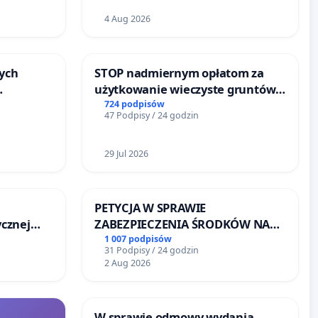
4 Aug 2026
ych
STOP nadmiernym opłatom za
użytkowanie wieczyste gruntów
zajmowanych przez rodzinne
724 podpisów
47 Podpisy / 24 godzin
u
ogrody działkowe.
29 Jul 2026
PETYCJA W SPRAWIE
cznej
ZABEZPIECZENIA ŚRODKÓW NA
FUNKCJONOWANIE SCHRONISKA
1 007 podpisów
31 Podpisy / 24 godzin
DLA BEZDOMNYCH ZWIERZĄT W
2 Aug 2026
SKARYSZEWIE
W sprawie odmowy wydania