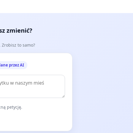
ej sytuacji oraz wsparcia organizacyjnego / finansowego -
h zleceniodawców, pozwalającym na zachowanie ciągłości
ników rynku głęboki kryzys branżowy, którego rezultatem
esz zmienić?
rupowe);
firm (w tym szczególnie konieczność wypłaty środków z
e. Zrobisz to samo?
ezrealizowanych wyjazdów turystycznych);
jak hotele, restauracje, obiekty, firmy transportowe -
lane przez AI
ówień klienta biznesowego na rynku;
stynacji i do polskiej branży MICE - jako poważnego,
trony zagranicznych klientów (osób, firm, organizacji
;
 strony naszego sektora po zakończeniu kryzysu (w
w tym szczególnie zaufania ze strony naszych
ną petycję.
kim partnerską wspólną dyskusję, która pozwoli na
.