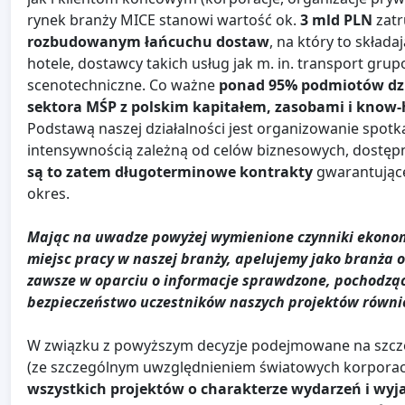
rynek branży MICE stanowi wartość ok.
3 mld PLN
zatr
rozbudowanym łańcuchu dostaw
, na który to składa
hotele, dostawcy takich usług jak m. in. transport grup
scenotechniczne. Co ważne
ponad 95% podmiotów dzia
sektora MŚP z polskim kapitałem, zasobami i know
Podstawą naszej działalności jest organizowanie spotk
intensywnością zależną od celów biznesowych, dostę
są to zatem długoterminowe kontrakty
gwarantujące
okres.
Mając na uwadze powyżej wymienione czynniki ekonomi
miejsc pracy w naszej branży, apelujemy jako branża 
zawsze w oparciu o informacje sprawdzone, pochodząc
bezpieczeństwo uczestników naszych projektów również
W związku z powyższym decyzje podejmowane na szcze
(ze szczególnym uwzględnieniem światowych korporacji
wszystkich projektów o charakterze wydarzeń i wyja