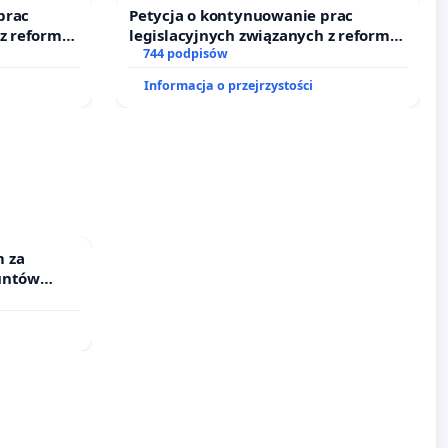
prac
Petycja o kontynuowanie prac
 z reformą
legislacyjnych związanych z reformą
prawa rodzinnego
744 podpisów
Informacja o przejrzystości
 za
untów
ne ogrody