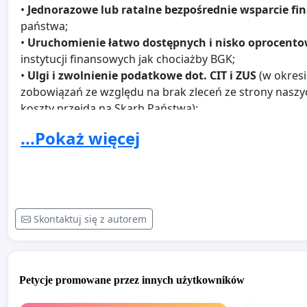
•
Jednorazowe lub ratalne bezpośrednie wsparcie f
państwa;
•
Uruchomienie łatwo dostępnych i nisko oprocento
instytucji finansowych jak chociażby BGK;
•
Ulgi i zwolnienie podatkowe dot. CIT i ZUS
(w okresi
zobowiązań ze względu na brak zleceń ze strony nasz
koszty przejdą na Skarb Państwa);
•
Utrzymanie trwających//będących w toku projekt
...Pokaż więcej
Państwa i
przeniesienie ich na inny termin zamiast a
korzystne kosztowo dla Zleceniodawców);
•
Wypracowanie spójnych i precyzyjnych wytycznyc
odwoływane imprezy masowe
;
•
Ujednolicenie rekomendacji dot. tego, które destyn
Skontaktuj się z autorem
turystów do komunikatów MSZ
(aktualnie dysponuje
powoduje problemy interpretacyjne na tle obowiązując
•
Zmiana / rozszerzenie ustawy o imprezach turysty
Petycje promowane przez innych użytkowników
WSPARCIE ZE STRONY KLIENTÓW KOŃCOWYCH (KORP
PRYWATNE I SPOŁECZNE):