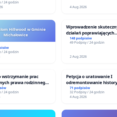
 / 24 godzin
26
4 Aug 2026
Wprowadzenie skuteczn
alom Hillwood w Gminie
działań poprawiających
Michałowice
bezpieczeństwo na ulicy
148 podpisów
49 Podpisy / 24 godzin
Żeromskiego w Otwock
pisów
 / 24 godzin
3
2 Aug 2026
o wstrzymanie prac
Petycja o uratowanie I
jnych prawa rodzinnego
odremontowanie history
cych ofiary przemocy
Lokomotywy sm42-914
isów
71 podpisów
 / 24 godzin
32 Podpisy / 24 godzin
6
4 Aug 2026