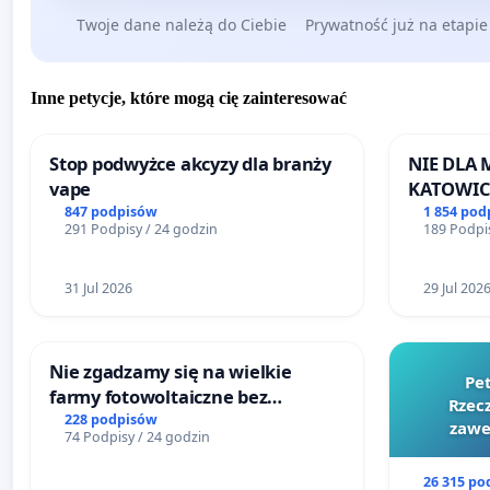
Twoje dane należą do Ciebie
Prywatność już na etapie
Wszystkim nam zależy na jak najszybszym wypracowaniu i w
wydarzeń i wyjazdów biznesowych będzie mogła przetrwać tru
pracy, oferując klientom niezmiennie usługi na najwyższym 
Inne petycje, które mogą cię zainteresować
Dokument jest stanowiskiem:
Stop podwyżce akcyzy dla branży
NIE DLA
• Stowarzyszenia Komunikacji Marketingowej SAR
vape
KATOWIC
• Klubu Agencji Eventowych SAR
847 podpisów
1 854 pod
• Stowarzyszenia Branży Eventowej SBE
291 Podpisy / 24 godzin
189 Podpis
• Stowarzyszenia Organizatorów Incentive Travel SOIT
• Meeting Professional International Poland Chapter M
31 Jul 2026
29 Jul 202
• Stowarzyszenia Przedstawicieli Organizatorów Turyst
• Polska Izba Przemysłu Targowego PIPT
• Stowarzyszenie Konferencji Kongersy w Polsce SKKP
Nie zgadzamy się na wielkie
Pe
• Zrzeszenie Agentów IATA w Polsce
farmy fotowoltaiczne bez
Rzecz
rzetelnych analiz i akceptacji
228 podpisów
zawe
74 Podpisy / 24 godzin
mieszkańców
26 315 po