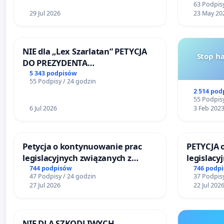
63 Podpisy
29 Jul 2026
23 May 20
NIE dla „Lex Szarlatan” PETYCJA
Stop h
DO PREZYDENTA
RZECZYPOSPOLITEJ POLSKIEJ
5 343 podpisów
55 Podpisy / 24 godzin
2 514 pod
55 Podpisy
6 Jul 2026
3 Feb 202
Petycja o kontynuowanie prac
PETYCJA 
legislacyjnych związanych z
legislacy
reformą prawa rodzinnego
narażają
744 podpisów
746 podp
47 Podpisy / 24 godzin
37 Podpisy
27 Jul 2026
22 Jul 202
NIE DLA SZKODLIWYCH