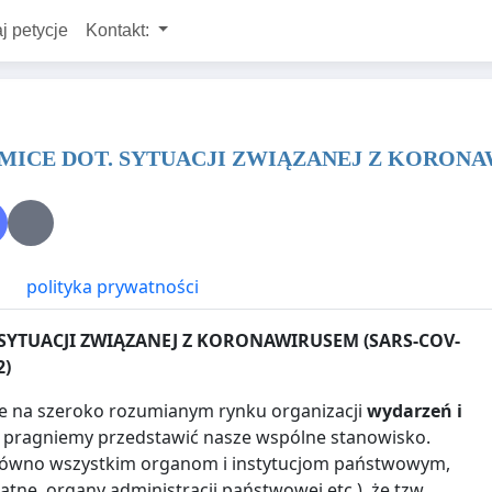
j petycje
Kontakt:
MICE DOT. SYTUACJI ZWIĄZANEJ Z KORONAW
polityka prywatności
SYTUACJI ZWIĄZANEJ Z KORONAWIRUSEM (SARS-COV-
2)
ące na szeroko rozumianym rynku organizacji
wydarzeń i
ą pragniemy przedstawić nasze wspólne stanowisko.
zarówno wszystkim organom i instytucjom państwowym,
tne, organy administracji państwowej etc.), że tzw.