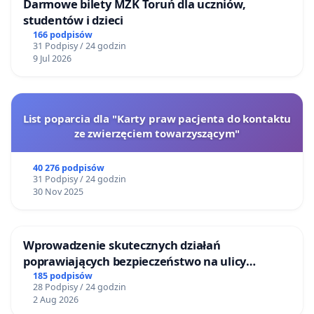
Darmowe bilety MZK Toruń dla uczniów,
studentów i dzieci
166 podpisów
31 Podpisy / 24 godzin
9 Jul 2026
List poparcia dla "Karty praw pacjenta do kontaktu
ze zwierzęciem towarzyszącym"
40 276 podpisów
31 Podpisy / 24 godzin
30 Nov 2025
Wprowadzenie skutecznych działań
poprawiających bezpieczeństwo na ulicy
Żeromskiego w Otwocku
185 podpisów
28 Podpisy / 24 godzin
2 Aug 2026