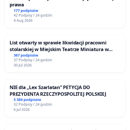
prawa
177 podpisów
42 Podpisy / 24 godzin
4 Aug 2026
List otwarty w sprawie likwidacji pracowni
stolarskiej w Miejskim Teatrze Miniatura w
Gdańsku
367 podpisów
37 Podpisy / 24 godzin
30 Jul 2026
NIE dla „Lex Szarlatan” PETYCJA DO
PREZYDENTA RZECZYPOSPOLITEJ POLSKIEJ
5 384 podpisów
32 Podpisy / 24 godzin
6 Jul 2026