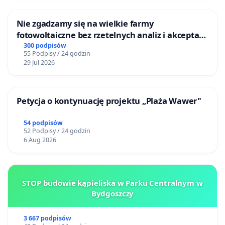
Nie zgadzamy się na wielkie farmy
fotowoltaiczne bez rzetelnych analiz i akceptacji
mieszkańców
300 podpisów
55 Podpisy / 24 godzin
29 Jul 2026
Petycja o kontynuację projektu „Plaża Wawer"
54 podpisów
52 Podpisy / 24 godzin
6 Aug 2026
STOP budowie kąpieliska w Parku Centralnym w
Bydgoszczy
3 667 podpisów