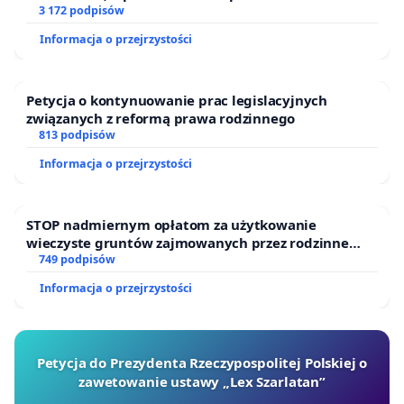
finansowej kluczowych urzędników i sędziów
3 172 podpisów
Informacja o przejrzystości
Petycja o kontynuowanie prac legislacyjnych
związanych z reformą prawa rodzinnego
813 podpisów
Informacja o przejrzystości
STOP nadmiernym opłatom za użytkowanie
wieczyste gruntów zajmowanych przez rodzinne
ogrody działkowe.
749 podpisów
Informacja o przejrzystości
Petycja do Prezydenta Rzeczypospolitej Polskiej o
zawetowanie ustawy „Lex Szarlatan”