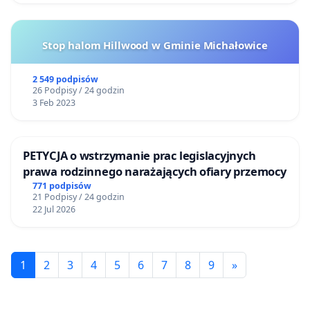
Stop halom Hillwood w Gminie Michałowice
2 549 podpisów
26 Podpisy / 24 godzin
3 Feb 2023
PETYCJA o wstrzymanie prac legislacyjnych
prawa rodzinnego narażających ofiary przemocy
771 podpisów
21 Podpisy / 24 godzin
22 Jul 2026
1
2
3
4
5
6
7
8
9
»