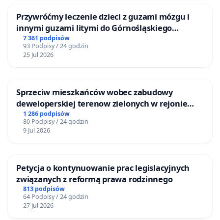
Przywróćmy leczenie dzieci z guzami mózgu i
innymi guzami litymi do Górnośląskiego
Centrum Zdrowia Dziecka w Katowicach
7 361 podpisów
93 Podpisy / 24 godzin
25 Jul 2026
Sprzeciw mieszkańców wobec zabudowy
deweloperskiej terenow zielonych w rejonie
Bulwarów Straceńskich w Bielsku-Białej
1 286 podpisów
80 Podpisy / 24 godzin
9 Jul 2026
Petycja o kontynuowanie prac legislacyjnych
związanych z reformą prawa rodzinnego
813 podpisów
64 Podpisy / 24 godzin
27 Jul 2026