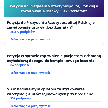
Petycja do Prezydenta Rzeczypospolitej Polskiej o
zawetowanie ustawy „Lex Szarlatan”
Petycja do Prezydenta Rzeczypospolitej Polskiej o
zawetowanie ustawy „Lex Szarlatan”
26 377 podpisów
Informacja o przejrzystości
Petycja w sprawie zapewnienia pacjentom z chorobą
otyłościową dostępu do kompleksowego leczenia
oraz programów profilaktycznych.
84 podpisów
Informacja o przejrzystości
STOP nadmiernym opłatom za użytkowanie
wieczyste gruntów zajmowanych przez rodzinne
ogrody działkowe.
752 podpisów
Informacja o przejrzystości