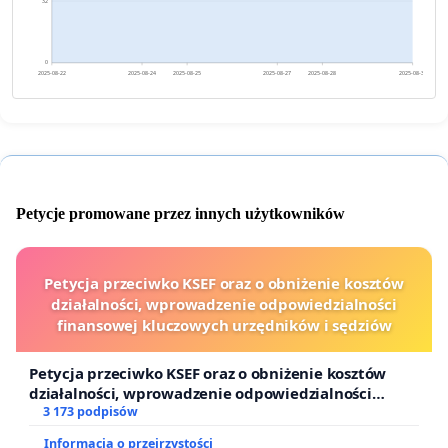
32
0
2025-08-22
2025-08-24
2025-08-25
2025-08-27
2025-08-28
2025-08-30
Petycje promowane przez innych użytkowników
Petycja przeciwko KSEF oraz o obniżenie kosztów
działalności, wprowadzenie odpowiedzialności
finansowej kluczowych urzędników i sędziów
Petycja przeciwko KSEF oraz o obniżenie kosztów
działalności, wprowadzenie odpowiedzialności
finansowej kluczowych urzędników i sędziów
3 173 podpisów
Informacja o przejrzystości