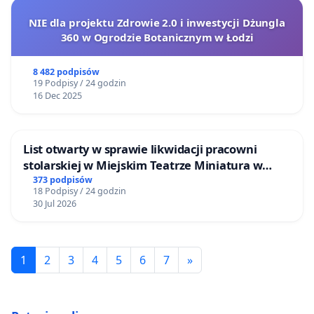
NIE dla projektu Zdrowie 2.0 i inwestycji Dżungla
360 w Ogrodzie Botanicznym w Łodzi
8 482 podpisów
19 Podpisy / 24 godzin
16 Dec 2025
List otwarty w sprawie likwidacji pracowni
stolarskiej w Miejskim Teatrze Miniatura w
Gdańsku
373 podpisów
18 Podpisy / 24 godzin
30 Jul 2026
1
2
3
4
5
6
7
»