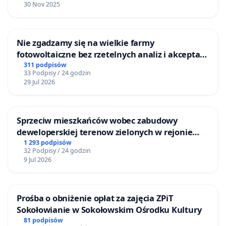
30 Nov 2025
Nie zgadzamy się na wielkie farmy
fotowoltaiczne bez rzetelnych analiz i akceptacji
mieszkańców
311 podpisów
33 Podpisy / 24 godzin
29 Jul 2026
Sprzeciw mieszkańców wobec zabudowy
deweloperskiej terenow zielonych w rejonie
Bulwarów Straceńskich w Bielsku-Białej
1 293 podpisów
32 Podpisy / 24 godzin
9 Jul 2026
Prośba o obniżenie opłat za zajęcia ZPiT
Sokołowianie w Sokołowskim Ośrodku Kultury
81 podpisów