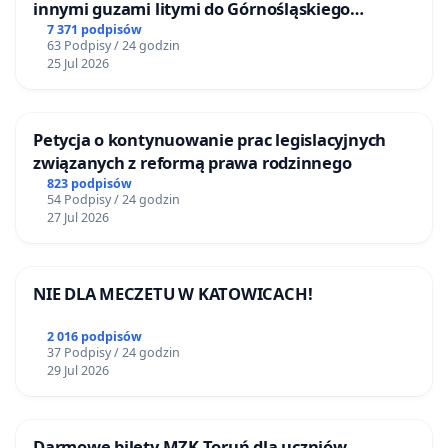
innymi guzami litymi do Górnośląskiego
Centrum Zdrowia Dziecka w Katowicach
7 371 podpisów
63 Podpisy / 24 godzin
25 Jul 2026
Petycja o kontynuowanie prac legislacyjnych
związanych z reformą prawa rodzinnego
823 podpisów
54 Podpisy / 24 godzin
27 Jul 2026
NIE DLA MECZETU W KATOWICACH!
2 016 podpisów
37 Podpisy / 24 godzin
29 Jul 2026
Darmowe bilety MZK Toruń dla uczniów,