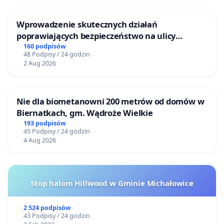
Wprowadzenie skutecznych działań
poprawiających bezpieczeństwo na ulicy
Żeromskiego w Otwocku
160 podpisów
48 Podpisy / 24 godzin
2 Aug 2026
Nie dla biometanowni 200 metrów od domów w
Biernatkach, gm. Wądroże Wielkie
193 podpisów
45 Podpisy / 24 godzin
4 Aug 2026
Stop halom Hillwood w Gminie Michałowice
2 524 podpisów
43 Podpisy / 24 godzin