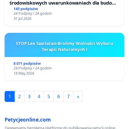
środowiskowych uwarunkowaniach dla budowy
zakładu wytwarzania biometanu „Krynki” w
145 podpisów
24 Podpisy / 24 godzin
Ostrowiu Południowym oraz ochrony
31 Jul 2026
mieszkańców i Puszczy Knyszyńskiej
STOP Lex Szarlatan-Brońmy Wolności Wyboru
Terapii Naturalnych !
8 071 podpisów
24 Podpisy / 24 godzin
18 May 2026
1
2
3
4
5
6
7
»
Petycjeonline.com
Zapewniamy bezpłatną platformę do publikowania petycji online.