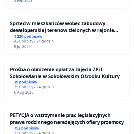
3 Feb 2023
Sprzeciw mieszkańców wobec zabudowy
deweloperskiej terenow zielonych w rejonie
Bulwarów Straceńskich w Bielsku-Białej
1 220 podpisów
42 Podpisy / 24 godzin
9 Jul 2026
Prośba o obniżenie opłat za zajęcia ZPiT
Sokołowianie w Sokołowskim Ośrodku Kultury
39 podpisów
39 Podpisy / 24 godzin
6 Aug 2026
PETYCJA o wstrzymanie prac legislacyjnych
prawa rodzinnego narażających ofiary przemocy
752 podpisów
32 Podpisy / 24 godzin