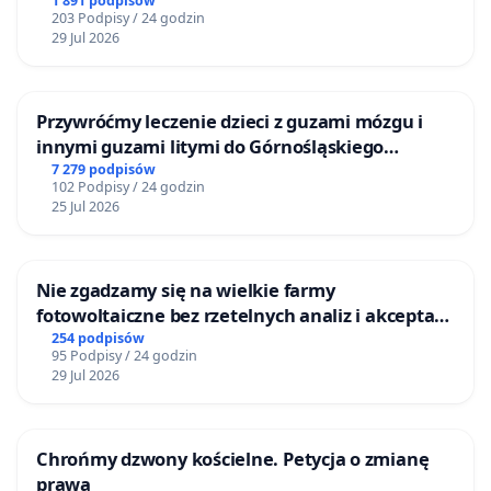
1 891 podpisów
203 Podpisy / 24 godzin
29 Jul 2026
Przywróćmy leczenie dzieci z guzami mózgu i
innymi guzami litymi do Górnośląskiego
Centrum Zdrowia Dziecka w Katowicach
7 279 podpisów
102 Podpisy / 24 godzin
25 Jul 2026
Nie zgadzamy się na wielkie farmy
fotowoltaiczne bez rzetelnych analiz i akceptacji
mieszkańców
254 podpisów
95 Podpisy / 24 godzin
29 Jul 2026
Chrońmy dzwony kościelne. Petycja o zmianę
prawa