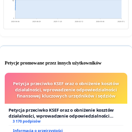
52
0
2025-06-06
2025-08-29
2025-11-20
2026-02-12
2026-05-06
2026-07-29
Petycje promowane przez innych użytkowników
Petycja przeciwko KSEF oraz o obniżenie kosztów
działalności, wprowadzenie odpowiedzialności
finansowej kluczowych urzędników i sędziów
Petycja przeciwko KSEF oraz o obniżenie kosztów
działalności, wprowadzenie odpowiedzialności
finansowej kluczowych urzędników i sędziów
3 170 podpisów
Informacja o przejrzystości