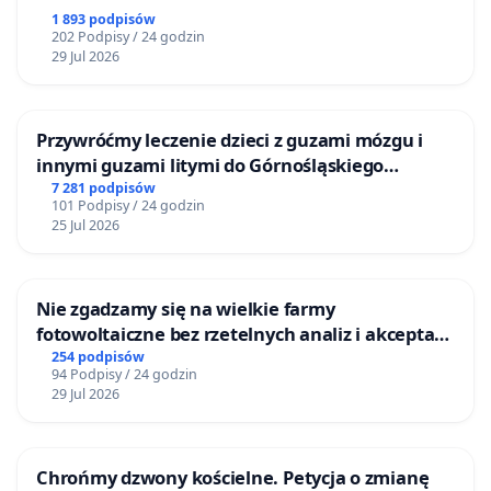
1 893 podpisów
202 Podpisy / 24 godzin
29 Jul 2026
Przywróćmy leczenie dzieci z guzami mózgu i
innymi guzami litymi do Górnośląskiego
Centrum Zdrowia Dziecka w Katowicach
7 281 podpisów
101 Podpisy / 24 godzin
25 Jul 2026
Nie zgadzamy się na wielkie farmy
fotowoltaiczne bez rzetelnych analiz i akceptacji
mieszkańców
254 podpisów
94 Podpisy / 24 godzin
29 Jul 2026
Chrońmy dzwony kościelne. Petycja o zmianę