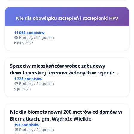
Nie dla obowiązku szczepień i szczepionki HPV
11 068 podpisów
48 Podpisy / 24 godzin
6 Nov 2025
Sprzeciw mieszkańców wobec zabudowy
deweloperskiej terenow zielonych w rejonie
Bulwarów Straceńskich w Bielsku-Białej
1 225 podpisów
47 Podpisy / 24 godzin
9 Jul 2026
Nie dla biometanowni 200 metrów od domów w
Biernatkach, gm. Wądroże Wielkie
193 podpisów
45 Podpisy / 24 godzin