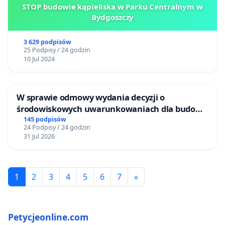
STOP budowie kąpieliska w Parku Centralnym w
Bydgoszczy
3 629 podpisów
25 Podpisy / 24 godzin
10 Jul 2024
W sprawie odmowy wydania decyzji o
środowiskowych uwarunkowaniach dla budowy
zakładu wytwarzania biometanu „Krynki” w
145 podpisów
24 Podpisy / 24 godzin
Ostrowiu Południowym oraz ochrony
31 Jul 2026
mieszkańców i Puszczy Knyszyńskiej
1
2
3
4
5
6
7
»
Petycjeonline.com