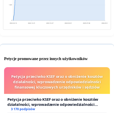
1 261
0
2022-02-14
2022-12-21
2023-10-27
2024-09-01
2025-07-08
2026-05-14
Petycje promowane przez innych użytkowników
Petycja przeciwko KSEF oraz o obniżenie kosztów
działalności, wprowadzenie odpowiedzialności
finansowej kluczowych urzędników i sędziów
Petycja przeciwko KSEF oraz o obniżenie kosztów
działalności, wprowadzenie odpowiedzialności
finansowej kluczowych urzędników i sędziów
3 170 podpisów