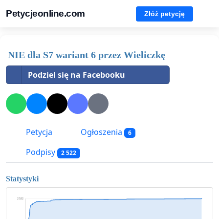
Petycjeonline.com
Złóż petycję
NIE dla S7 wariant 6 przez Wieliczkę
Podziel się na Facebooku
Petycja
Ogłoszenia
6
Podpisy
2 522
Statystyki
2 522