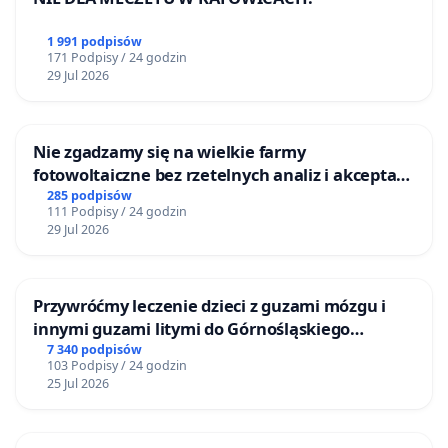
1 991 podpisów
171 Podpisy / 24 godzin
29 Jul 2026
Nie zgadzamy się na wielkie farmy
fotowoltaiczne bez rzetelnych analiz i akceptacji
mieszkańców
285 podpisów
111 Podpisy / 24 godzin
29 Jul 2026
Przywróćmy leczenie dzieci z guzami mózgu i
innymi guzami litymi do Górnośląskiego
Centrum Zdrowia Dziecka w Katowicach
7 340 podpisów
103 Podpisy / 24 godzin
25 Jul 2026