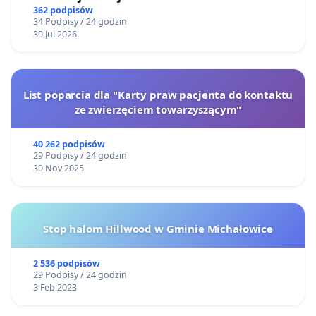
Gdańsku
362 podpisów
34 Podpisy / 24 godzin
30 Jul 2026
List poparcia dla "Karty praw pacjenta do kontaktu
ze zwierzęciem towarzyszącym"
40 262 podpisów
29 Podpisy / 24 godzin
30 Nov 2025
Stop halom Hillwood w Gminie Michałowice
2 536 podpisów
29 Podpisy / 24 godzin
3 Feb 2023