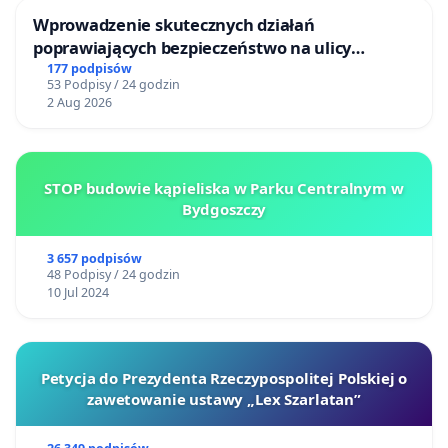
Wprowadzenie skutecznych działań
poprawiających bezpieczeństwo na ulicy
Żeromskiego w Otwocku
177 podpisów
53 Podpisy / 24 godzin
2 Aug 2026
STOP budowie kąpieliska w Parku Centralnym w
Bydgoszczy
3 657 podpisów
48 Podpisy / 24 godzin
10 Jul 2024
Petycja do Prezydenta Rzeczypospolitej Polskiej o
zawetowanie ustawy „Lex Szarlatan”