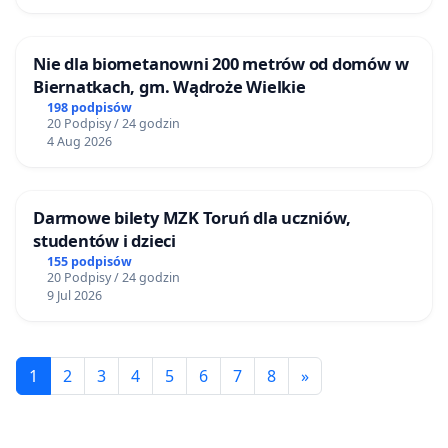
Nie dla biometanowni 200 metrów od domów w
Biernatkach, gm. Wądroże Wielkie
198 podpisów
20 Podpisy / 24 godzin
4 Aug 2026
Darmowe bilety MZK Toruń dla uczniów,
studentów i dzieci
155 podpisów
20 Podpisy / 24 godzin
9 Jul 2026
1
2
3
4
5
6
7
8
»