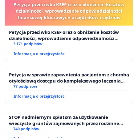
Petycja przeciwko KSEF oraz o obniżenie kosztów
działalności, wprowadzenie odpowiedzialności
finansowej kluczowych urzędników i sędziów
Petycja przeciwko KSEF oraz o obniżenie kosztów
działalności, wprowadzenie odpowiedzialności
finansowej kluczowych urzędników i sędziów
3 171 podpisów
Informacja o przejrzystości
Petycja w sprawie zapewnienia pacjentom z chorobą
otyłościową dostępu do kompleksowego leczenia
oraz programów profilaktycznych.
77 podpisów
Informacja o przejrzystości
STOP nadmiernym opłatom za użytkowanie
wieczyste gruntów zajmowanych przez rodzinne
ogrody działkowe.
740 podpisów