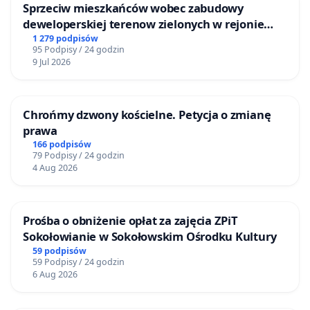
Sprzeciw mieszkańców wobec zabudowy
deweloperskiej terenow zielonych w rejonie
Bulwarów Straceńskich w Bielsku-Białej
1 279 podpisów
95 Podpisy / 24 godzin
9 Jul 2026
Chrońmy dzwony kościelne. Petycja o zmianę
prawa
166 podpisów
79 Podpisy / 24 godzin
4 Aug 2026
Prośba o obniżenie opłat za zajęcia ZPiT
Sokołowianie w Sokołowskim Ośrodku Kultury
59 podpisów
59 Podpisy / 24 godzin
6 Aug 2026