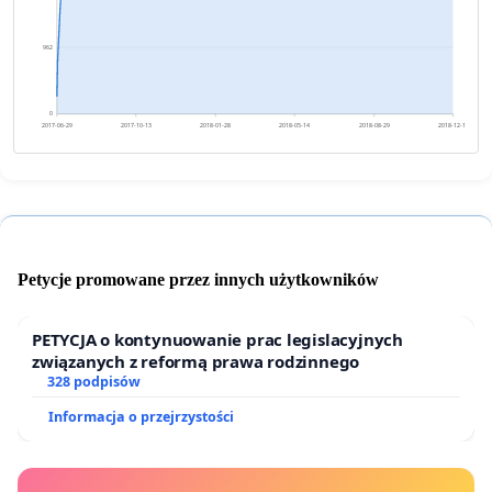
962
0
2017-06-29
2017-10-13
2018-01-28
2018-05-14
2018-08-29
2018-12-13
Petycje promowane przez innych użytkowników
PETYCJA o kontynuowanie prac legislacyjnych
związanych z reformą prawa rodzinnego
328 podpisów
Informacja o przejrzystości