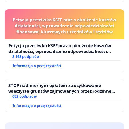
Petycja przeciwko KSEF oraz o obniżenie kosztów
działalności, wprowadzenie odpowiedzialności
finansowej kluczowych urzędników i sędziów
Petycja przeciwko KSEF oraz o obniżenie kosztów
działalności, wprowadzenie odpowiedzialności
finansowej kluczowych urzędników i sędziów
3 168 podpisów
Informacja o przejrzystości
STOP nadmiernym opłatom za użytkowanie
wieczyste gruntów zajmowanych przez rodzinne
ogrody działkowe.
682 podpisów
Informacja o przejrzystości