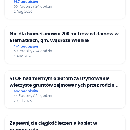
BEZDOMNYCH ZWIERZĄT W SKARYSZEWIE
987 podpisów
66 Podpisy / 24 godzin
2 Aug 2026
Nie dla biometanowni 200 metrów od domów w
Biernatkach, gm. Wądroże Wielkie
141 podpisów
59 Podpisy / 24 godzin
4 Aug 2026
STOP nadmiernym opłatom za użytkowanie
wieczyste gruntów zajmowanych przez rodzinne
ogrody działkowe.
682 podpisów
44 Podpisy / 24 godzin
29 Jul 2026
Zapewnijcie ciągłość leczenia kobiet w
menopauzie