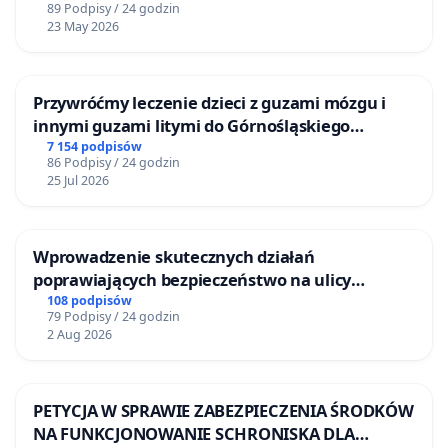
89 Podpisy / 24 godzin
23 May 2026
Przywróćmy leczenie dzieci z guzami mózgu i
innymi guzami litymi do Górnośląskiego
Centrum Zdrowia Dziecka w Katowicach
7 154 podpisów
86 Podpisy / 24 godzin
25 Jul 2026
Wprowadzenie skutecznych działań
poprawiających bezpieczeństwo na ulicy
Żeromskiego w Otwocku
108 podpisów
79 Podpisy / 24 godzin
2 Aug 2026
PETYCJA W SPRAWIE ZABEZPIECZENIA ŚRODKÓW
NA FUNKCJONOWANIE SCHRONISKA DLA