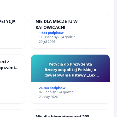
 PETYCJA
NIE DLA MECZETU W
KATOWICACH!
SKIEJ
1 684 podpisów
110 Podpisy / 24 godzin
29 Jul 2026
eci z
Petycja do Prezydenta
 guzami
Rzeczypospolitej Polskiej o
o
zawetowanie ustawy „Lex
ka w
Szarlatan”
26 264 podpisów
87 Podpisy / 24 godzin
23 May 2026
Nie dla biometanowni 200