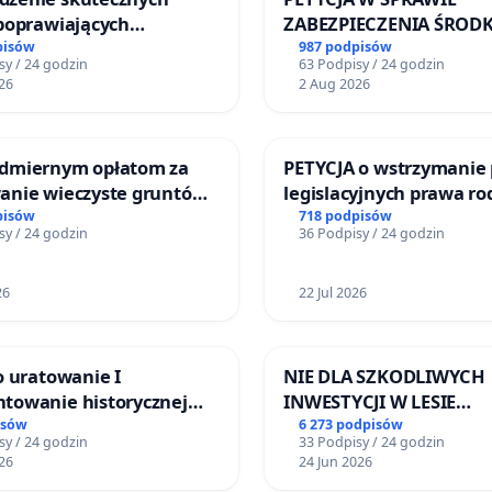
 poprawiających
ZABEZPIECZENIA ŚROD
eństwo na ulicy
FUNKCJONOWANIE SCH
pisów
987 podpisów
sy / 24 godzin
63 Podpisy / 24 godzin
iego w Otwocku
DLA BEZDOMNYCH ZWI
26
2 Aug 2026
SKARYSZEWIE
dmiernym opłatom za
PETYCJA o wstrzymanie 
anie wieczyste gruntów
legislacyjnych prawa r
nych przez rodzinne
narażających ofiary pr
pisów
718 podpisów
sy / 24 godzin
36 Podpisy / 24 godzin
działkowe.
26
22 Jul 2026
o uratowanie I
NIE DLA SZKODLIWYCH
towanie historycznej
INWESTYCJI W LESIE
ywy sm42-914
ŁAGIEWNICKIM I ART
isów
6 273 podpisów
sy / 24 godzin
33 Podpisy / 24 godzin
26
24 Jun 2026