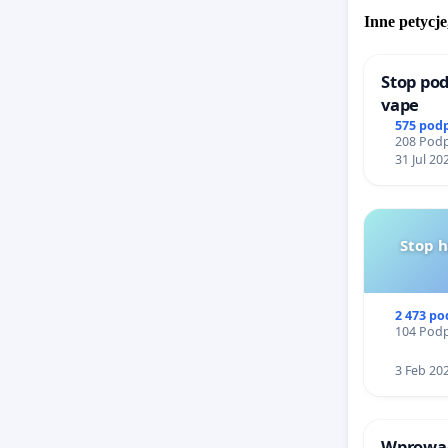
Inne petycje
Z wyraz
Anna Ma
Stop pod
vape
575 pod
208 Podp
31 Jul 20
Stop 
2 473 p
104 Podp
3 Feb 20
Wprowad