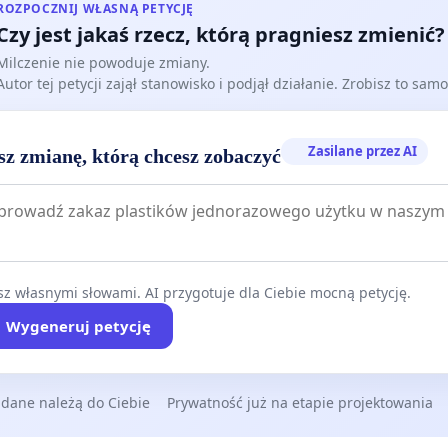
m umowy na realizację w/w świadczeń.
ROZPOCZNIJ WŁASNĄ PETYCJĘ
 tych podmiotów występował do NFZ z prośbą o możliwość
Czy jest jakaś rzecz, którą pragniesz zmienić?
ktowania leczenia hospicyjnego w domu pacjenta.
Milczenie nie powoduje zmiany.
Autor tej petycji zajął stanowisko i podjął działanie. Zrobisz to samo
h troski o dobro mieszkańców zwracamy się z prośbą o
 przez NFZ konkretnych działań na rzecz poprawy
Zasilane przez AI
sz zmianę, którą chcesz zobaczyć
ości opieki hospicjum domowego dla mieszkańców
 nowodworskiego.
otrzebne są dziś.
 o ogłoszenie nowego, dodatkowego postępowania
owego w zakresie świadczeń hospicjum domowego dla
z własnymi słowami. AI przygotuje dla Ciebie mocną petycję.
ńców powiatu nowodworskiego, by zapewnić większą
Wygeneruj petycję
ość do świadczeń dla mieszkańców Nowego Dworu
kiego, Czosnowa, Leoncina i Zakroczymia.
powyższe działanie zwiększy się również dostępność
 dane należą do Ciebie
Prywatność już na etapie projektowania
ców Nasielska do domowej opieki hospicyjnej.