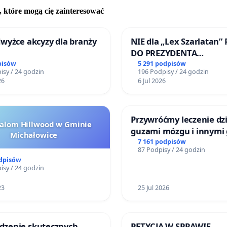
, które mogą cię zainteresować
ami szacunku,
łecka – Radna Rady Powiatu Nowodworskiego
wyżce akcyzy dla branży
NIE dla „Lex Szarlatan”
DO PREZYDENTA
RZECZYPOSPOLITEJ POL
pisów
5 291 podpisów
isy / 24 godzin
196 Podpisy / 24 godzin
26
6 Jul 2026
Przywróćmy leczenie dzi
halom Hillwood w Gminie
guzami mózgu i innymi
Michałowice
litymi do Górnośląskieg
7 161 podpisów
87 Podpisy / 24 godzin
Centrum Zdrowia Dziec
odpisów
Katowicach
isy / 24 godzin
23
25 Jul 2026
zenie skutecznych
PETYCJA W SPRAWIE