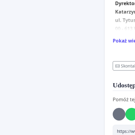
Dyrekto
Katarzy
ul. Tytu
00 - 61
Pokaż wi
PETYCJA
Proszę o
sytuacji
Skonta
na tere
Dziś pom
Udostęp
W powiec
świadczy
Pomóż tej
Diecezji 
Hospicja
mieszka