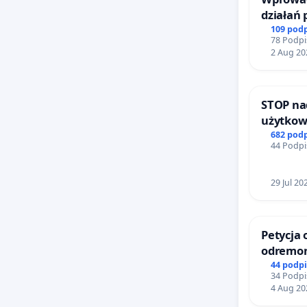
działań
bezpiecz
109 pod
78 Podpi
Żeromsk
2 Aug 20
STOP na
użytkow
zajmowa
682 pod
44 Podpi
ogrody 
29 Jul 20
Petycja 
odremon
Lokomot
44 podp
34 Podpi
4 Aug 20