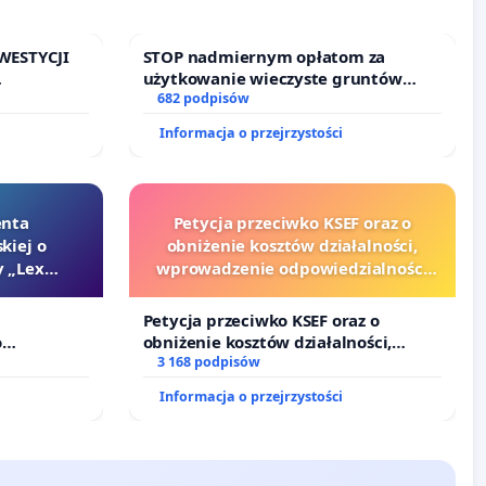
WESTYCJI
STOP nadmiernym opłatom za
użytkowanie wieczyste gruntów
zajmowanych przez rodzinne ogrody
682 podpisów
działkowe.
Informacja o przejrzystości
enta
Petycja przeciwko KSEF oraz o
kiej o
obniżenie kosztów działalności,
 „Lex
wprowadzenie odpowiedzialności
finansowej kluczowych urzędników
i sędziów
Petycja przeciwko KSEF oraz o
o
obniżenie kosztów działalności,
Szarlatan”
wprowadzenie odpowiedzialności
3 168 podpisów
finansowej kluczowych urzędników i
Informacja o przejrzystości
sędziów