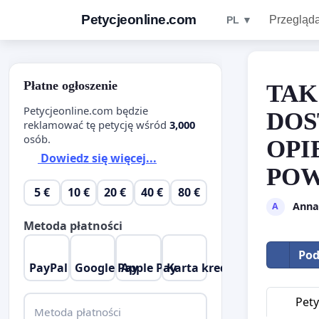
Petycjeonline.com
Przegląda
PL ▼
Płatne ogłoszenie
TAK
Petycjeonline.com będzie
DOS
reklamować tę petycję wśród
3,000
osób.
OPI
Dowiedz się więcej...
POW
5 €
10 €
20 €
40 €
80 €
Anna
A
Metoda płatności
Pod
PayPal
Google Pay
Apple Pay
Karta kredytowa
Pety
Metoda płatności