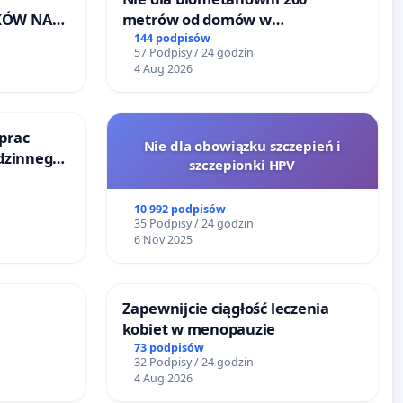
KÓW NA
metrów od domów w
RONISKA
Biernatkach, gm. Wądroże
144 podpisów
57 Podpisy / 24 godzin
ERZĄT W
Wielkie
4 Aug 2026
prac
Nie dla obowiązku szczepień i
odzinnego
szczepionki HPV
zemocy
10 992 podpisów
35 Podpisy / 24 godzin
6 Nov 2025
Zapewnijcie ciągłość leczenia
kobiet w menopauzie
URÓWKU
73 podpisów
32 Podpisy / 24 godzin
4 Aug 2026