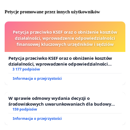
Petycje promowane przez innych użytkowników
Petycja przeciwko KSEF oraz o obniżenie kosztów
działalności, wprowadzenie odpowiedzialności
finansowej kluczowych urzędników i sędziów
Petycja przeciwko KSEF oraz o obniżenie kosztów
działalności, wprowadzenie odpowiedzialności
finansowej kluczowych urzędników i sędziów
3 177 podpisów
Informacja o przejrzystości
W sprawie odmowy wydania decyzji o
środowiskowych uwarunkowaniach dla budowy
zakładu wytwarzania biometanu „Krynki” w
159 podpisów
Ostrowiu Południowym oraz ochrony mieszkańców i
Informacja o przejrzystości
Puszczy Knyszyńskiej