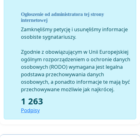
mieszkańców do adopcji.
Ogłoszenie od administratora tej strony
My mieszkańcy miasta Żory prosimy o takie nasze małe
internetowej
schronisko dla zwierząt!!!!!
Zamknęliśmy petycję i usunęliśmy informacje
osobiste sygnatariuszy.
Zgodnie z obowiązującym w Unii Europejskiej
ogólnym rozporządzeniem o ochronie danych
osobowych (RODO) wymagana jest legalna
podstawa przechowywania danych
osobowych, a ponadto informacje te mają być
przechowywane możliwie jak najkrócej.
1 263
Podpisy