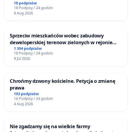
nieruchomości położonej nad jeziorem Niegocin
18 podpisów
18 Podpisy / 24 godzin
8 Aug 2026
Sprzeciw mieszkańców wobec zabudowy
deweloperskiej terenow zielonych w rejonie
Bulwarów Straceńskich w Bielsku-Białej
1 304 podpisów
18 Podpisy / 24 godzin
9 Jul 2026
Chrońmy dzwony kościelne. Petycja o zmianę
prawa
193 podpisów
16 Podpisy / 24 godzin
4 Aug 2026
Nie zgadzamy się na wielkie farmy