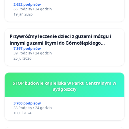
2 622 podpisów
65 Podpisy / 24 godzin
19 Jan 2026
Przywróćmy leczenie dzieci z guzami mózgu i
innymi guzami litymi do Górnośląskiego
Centrum Zdrowia Dziecka w Katowicach
7 397 podpisów
39 Podpisy / 24 godzin
25 Jul 2026
STOP budowie kąpieliska w Parku Centralnym w
Bydgoszczy
3 700 podpisów
33 Podpisy / 24 godzin
10 Jul 2024