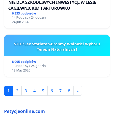
NIE DLA SZKODLIWYCH INWESTYCJI W LESIE
ŁAGIEWNICKIM I ARTURÓWKU
6 333 podpisów
14 Podpisy / 24 godzin
24 Jun 2026
STOP Lex Szarlatan-Brońmy Wolności Wyboru
Terapii Naturalnych !
8 095 podpisów
13 Podpisy / 24 godzin
18 May 2026
1
2
3
4
5
6
7
8
»
Petycjeonline.com