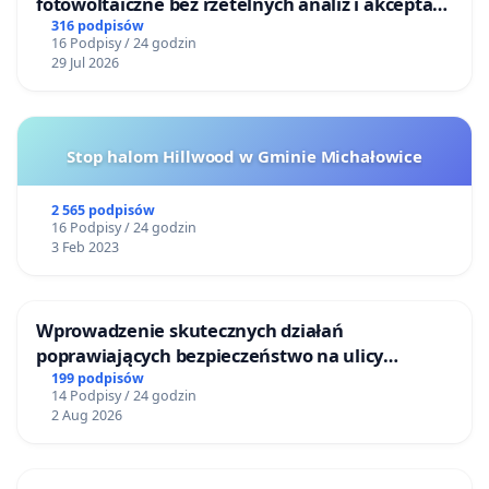
fotowoltaiczne bez rzetelnych analiz i akceptacji
mieszkańców
316 podpisów
16 Podpisy / 24 godzin
29 Jul 2026
Stop halom Hillwood w Gminie Michałowice
2 565 podpisów
16 Podpisy / 24 godzin
3 Feb 2023
Wprowadzenie skutecznych działań
poprawiających bezpieczeństwo na ulicy
Żeromskiego w Otwocku
199 podpisów
14 Podpisy / 24 godzin
2 Aug 2026