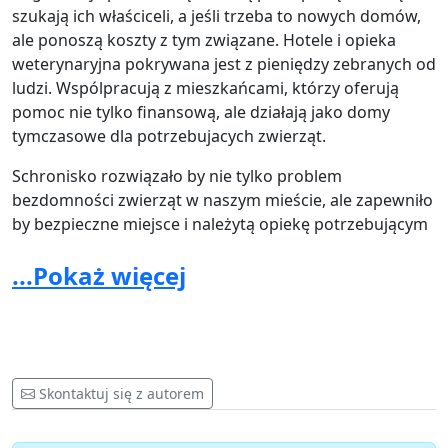
szukają ich właściceli, a jeśli trzeba to nowych domów,
ale ponoszą koszty z tym związane. Hotele i opieka
weterynaryjna pokrywana jest z pieniędzy zebranych od
ludzi. Wspólpracują z mieszkańcami, którzy oferują
pomoc nie tylko finansową, ale działają jako domy
tymczasowe dla potrzebujacych zwierząt.
Schronisko rozwiązało by nie tylko problem
bezdomności zwierząt w naszym mieście, ale zapewniło
by bezpieczne miejsce i należytą opiekę potrzebującym
zwierzętom na czas oczekiwania na swojego właściciela
...Pokaż więcej
lub na nowy dom.
Schronisko małe i przyjazne, na miarę XXI wieku.
Schronisko nie musi być smutne, może być ładne i
czyste, takie już powstają w naszym kraju. Prowadzone
przez ludzi z empatią do zwierząt, może być miejscem,
Skontaktuj się z autorem
które będzie zachęcało młodych ludzi do pomagania i
działania na rzecz potrzebujących zwierząt, a