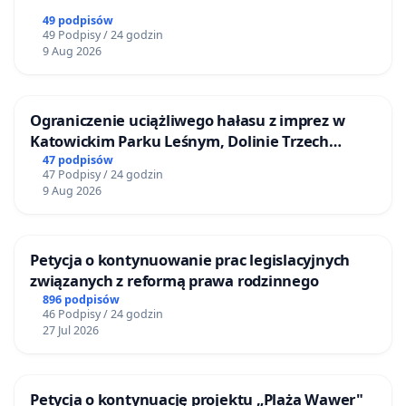
49 podpisów
49 Podpisy / 24 godzin
9 Aug 2026
Ograniczenie uciążliwego hałasu z imprez w
Katowickim Parku Leśnym, Dolinie Trzech
Stawów i na Lotnisku Muchowiec
47 podpisów
47 Podpisy / 24 godzin
9 Aug 2026
Petycja o kontynuowanie prac legislacyjnych
związanych z reformą prawa rodzinnego
896 podpisów
46 Podpisy / 24 godzin
27 Jul 2026
Petycja o kontynuację projektu „Plaża Wawer"