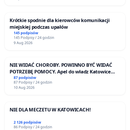
Krótkie spodnie dla kierowców komunikacji
miejskiej podczas upałów
145 podpisów
145 Podpisy / 24 godzin
9 Aug 2026
NIE WIDAĆ CHOROBY. POWINNO BYĆ WIDAĆ
POTRZEBĘ POMOCY. Apel do władz Katowice
Airport o przystąpienie do programu HIDDEN
87 podpisów
87 Podpisy / 24 godzin
DISABILITIES SUNFLOWER – SŁONECZNIK –
10 Aug 2026
UKRYTE NIEPEŁNOSPRAWNOŚCI
NIE DLA MECZETU W KATOWICACH!
2 126 podpisów
86 Podpisy / 24 godzin