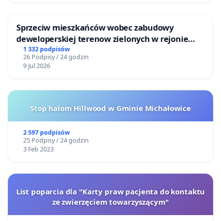
Sprzeciw mieszkańców wobec zabudowy
deweloperskiej terenow zielonych w rejonie
Bulwarów Straceńskich w Bielsku-Białej
1 332 podpisów
26 Podpisy / 24 godzin
9 Jul 2026
Stop halom Hillwood w Gminie Michałowice
2 597 podpisów
25 Podpisy / 24 godzin
3 Feb 2023
List poparcia dla "Karty praw pacjenta do kontaktu
ze zwierzęciem towarzyszącym"