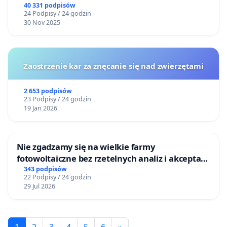
40 331 podpisów
24 Podpisy / 24 godzin
30 Nov 2025
Zaostrzenie kar za znęcanie się nad zwierzętami
2 653 podpisów
23 Podpisy / 24 godzin
19 Jan 2026
Nie zgadzamy się na wielkie farmy
fotowoltaiczne bez rzetelnych analiz i akceptacji
mieszkańców
343 podpisów
22 Podpisy / 24 godzin
29 Jul 2026
1
2
3
4
5
6
»