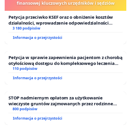
finansowej kluczowych urzędników i sędziów
Petycja przeciwko KSEF oraz o obniżenie kosztów
działalności, wprowadzenie odpowiedzialności
finansowej kluczowych urzędników i sędziów
3 180 podpisów
Informacja o przejrzystości
Petycja w sprawie zapewnienia pacjentom z chorobą
otyłościową dostępu do kompleksowego leczenia
oraz programów profilaktycznych.
110 podpisów
Informacja o przejrzystości
STOP nadmiernym opłatom za użytkowanie
wieczyste gruntów zajmowanych przez rodzinne
ogrody działkowe.
800 podpisów
Informacja o przejrzystości