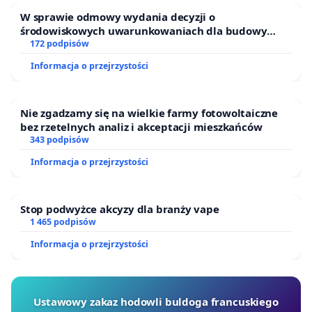
W sprawie odmowy wydania decyzji o
środowiskowych uwarunkowaniach dla budowy
zakładu wytwarzania biometanu „Krynki” w
172 podpisów
Ostrowiu Południowym oraz ochrony mieszkańców i
Informacja o przejrzystości
Puszczy Knyszyńskiej
Nie zgadzamy się na wielkie farmy fotowoltaiczne
bez rzetelnych analiz i akceptacji mieszkańców
343 podpisów
Informacja o przejrzystości
Stop podwyżce akcyzy dla branży vape
1 465 podpisów
Informacja o przejrzystości
Ustawowy zakaz hodowli buldoga francuskiego