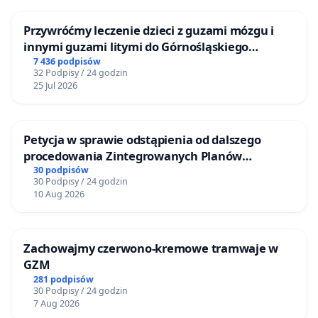
Przywróćmy leczenie dzieci z guzami mózgu i
innymi guzami litymi do Górnośląskiego
Centrum Zdrowia Dziecka w Katowicach
7 436 podpisów
32 Podpisy / 24 godzin
25 Jul 2026
Petycja w sprawie odstąpienia od dalszego
procedowania Zintegrowanych Planów
Inwestycyjnych „Myślenice – Barnasiówka” oraz
30 podpisów
30 Podpisy / 24 godzin
„Myślenice – Bukówka”
10 Aug 2026
Zachowajmy czerwono-kremowe tramwaje w
GZM
281 podpisów
30 Podpisy / 24 godzin
7 Aug 2026