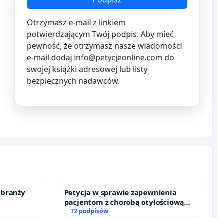
Otrzymasz e-mail z linkiem
potwierdzającym Twój podpis. Aby mieć
pewność, że otrzymasz nasze wiadomości
e-mail dodaj
info@petycjeonline.com
do
swojej książki adresowej lub listy
bezpiecznych nadawców.
 branży
Petycja w sprawie zapewnienia
pacjentom z chorobą otyłościową
dostępu do kompleksowego leczenia
72 podpisów