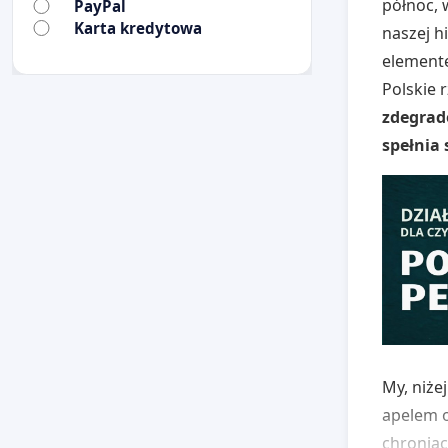
północ, 
PayPal
Karta kredytowa
naszej h
element
Polskie 
zdegrad
spełnia
My, niże
apelem o
chroniąc