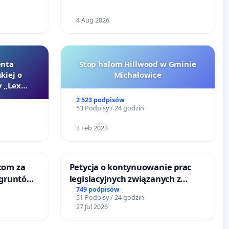
4 Aug 2026
enta
Stop halom Hillwood w Gminie
kiej o
Michałowice
 „Lex
2 523 podpisów
53 Podpisy / 24 godzin
3 Feb 2023
tom za
Petycja o kontynuowanie prac
 gruntów
legislacyjnych związanych z
zinne
reformą prawa rodzinnego
749 podpisów
51 Podpisy / 24 godzin
27 Jul 2026