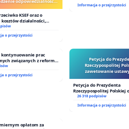
zenie odpowiedzialności
, że Wisła będzie chroniona i zarządzana w sposób, który
Informacja o przejrzystości
wej kluczowych urzędników
tuje jej przetrwanie i zdrowie na kolejne pokolenia.
i sędziów
rzeciwko KSEF oraz o
 kosztów działalności,
enie odpowiedzialności
dpisów
awcą petycji jest
Fundacja Biznes dla Klimatu
. Wraz z
ej kluczowych urzędników i
ja o przejrzystości
na ręce Prezesa Rady Ministrów RP złożony zostanie
ustawy o nadanie Wiśle osobowości prawnej.
o kontynuowanie prac
jest
elementem ogólnopolskiego projektu
„Wspólnie dla
Petycja do Prezyd
jnych związanych z reformą
Rzeczypospolitej Pols
dzinnego
isów
zawetowanie ustawy
ja o przejrzystości
Szarlatan”
i udostępnij!
Petycja do Prezydenta
Rzeczypospolitej Polskiej 
zawetowanie ustawy „Lex 
26 318 podpisów
Informacja o przejrzystości
miernym opłatom za