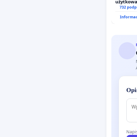
użytkowa
zajmowan
732 podp
działkowe
Informac
Opi
Napis