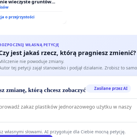
nie wieczyste gruntów
ych przez rodzinne ogrody
isów
.
ja o przejrzystości
ROZPOCZNIJ WŁASNĄ PETYCJĘ
Czy jest jakaś rzecz, którą pragniesz zmienić?
Milczenie nie powoduje zmiany.
Autor tej petycji zajął stanowisko i podjął działanie. Zrobisz to samo
Zasilane przez AI
sz zmianę, którą chcesz zobaczyć
z własnymi słowami. AI przygotuje dla Ciebie mocną petycję.