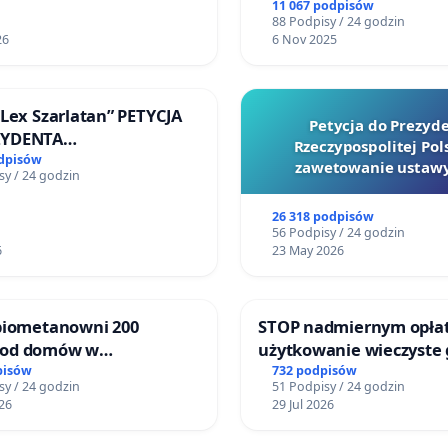
11 067 podpisów
88 Podpisy / 24 godzin
26
6 Nov 2025
„Lex Szarlatan” PETYCJA
Petycja do Prezyd
ZYDENTA
Rzeczypospolitej Pols
OSPOLITEJ POLSKIEJ
odpisów
zawetowanie ustawy
sy / 24 godzin
Szarlatan”
26 318 podpisów
56 Podpisy / 24 godzin
6
23 May 2026
 biometanowni 200
STOP nadmiernym opła
 od domów w
użytkowanie wieczyste
kach, gm. Wądroże
zajmowanych przez rod
pisów
732 podpisów
sy / 24 godzin
51 Podpisy / 24 godzin
ogrody działkowe.
26
29 Jul 2026