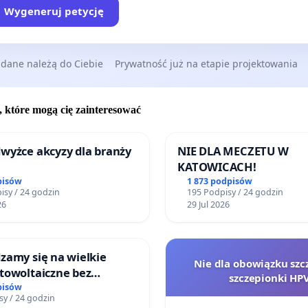
Wygeneruj petycję
 dane należą do Ciebie
Prywatność już na etapie projektowania
, które mogą cię zainteresować
wyżce akcyzy dla branży
NIE DLA MECZETU W
KATOWICACH!
pisów
1 873 podpisów
isy / 24 godzin
195 Podpisy / 24 godzin
26
29 Jul 2026
zamy się na wielkie
Nie dla obowiązku szc
towoltaiczne bez
szczepionki HP
ch analiz i akceptacji
pisów
sy / 24 godzin
ańców