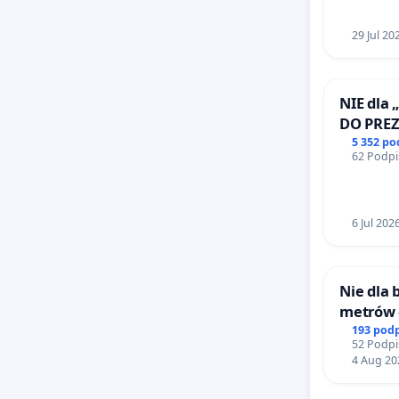
29 Jul 20
NIE dla 
DO PRE
RZECZYP
5 352 p
62 Podpi
6 Jul 202
Nie dla
metrów
Biernat
193 pod
52 Podpi
Wielkie
4 Aug 20