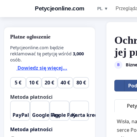
Petycjeonline.com
Przegląda
PL ▼
Płatne ogłoszenie
Ochr
Petycjeonline.com będzie
jej 
reklamować tę petycję wśród
3,000
osób.
Bizne
B
Dowiedz się więcej...
5 €
10 €
20 €
40 €
80 €
Pod
Metoda płatności
Pety
PayPal
Google Pay
Apple Pay
Karta kredytowa
Wisła, n
Metoda płatności
serce Po