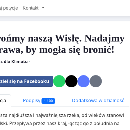
j petycje
Kontakt:
ońmy naszą Wisłę. Nadajmy
prawa, by mogła się bronić!
s dla Klimatu
·
ziel się na Facebooku
cja
Podpisy
Dodatkowa widzialność
1 100
asza najdłuższa i najważniejsza rzeka, od wieków stanowi
lski. Przepływa przez nasz kraj, łącząc go z południa na