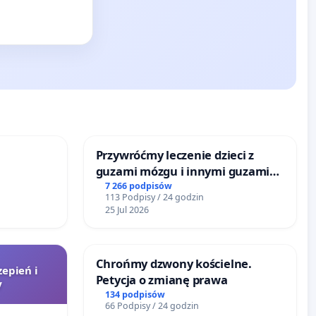
Przywróćmy leczenie dzieci z
guzami mózgu i innymi guzami
litymi do Górnośląskiego
7 266 podpisów
113 Podpisy / 24 godzin
Centrum Zdrowia Dziecka w
25 Jul 2026
Katowicach
Chrońmy dzwony kościelne.
zepień i
Petycja o zmianę prawa
V
134 podpisów
66 Podpisy / 24 godzin