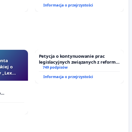
oraz programów profilaktycznych.
Informacja o przejrzystości
Petycja o kontynuowanie prac
enta
legislacyjnych związanych z reformą
kiej o
prawa rodzinnego
749 podpisów
 „Lex
Informacja o przejrzystości
o
Szarlatan”