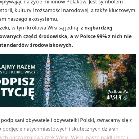
wpływając na życie milionów Polaków. Jest symbolem
istorii, kultury i tożsamości narodowej, a także kluczowym
em naszego ekosystemu.
rzeki, w tym królowa Wiła są jedną
z najbardziej
owanych części środowiska, a w Polsce 99% z nich nie
 standardów środowiskowych.
j podpisani obywatele i obywatelki Polski, zwracamy się z
 podjęcie natychmiastowych i skutecznych działań
ych naszą królową rzek Wisłę. Wisła, nasza najdłuższa i