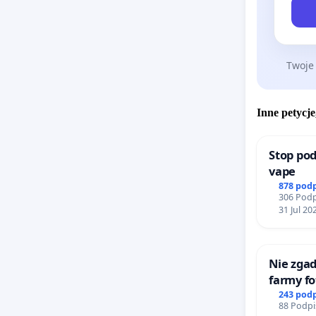
Twoje
Inne petycje
Stop pod
vape
878 pod
306 Podp
31 Jul 20
Nie zgad
farmy fo
rzetelny
243 pod
88 Podpi
mieszk