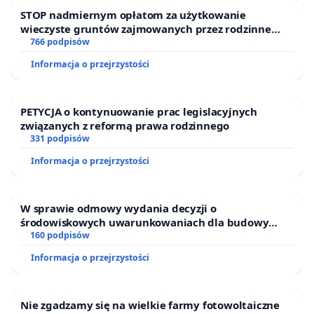
STOP nadmiernym opłatom za użytkowanie
wieczyste gruntów zajmowanych przez rodzinne
ogrody działkowe.
766 podpisów
Informacja o przejrzystości
PETYCJA o kontynuowanie prac legislacyjnych
związanych z reformą prawa rodzinnego
331 podpisów
Informacja o przejrzystości
W sprawie odmowy wydania decyzji o
środowiskowych uwarunkowaniach dla budowy
zakładu wytwarzania biometanu „Krynki” w
160 podpisów
Ostrowiu Południowym oraz ochrony mieszkańców i
Informacja o przejrzystości
Puszczy Knyszyńskiej
Nie zgadzamy się na wielkie farmy fotowoltaiczne