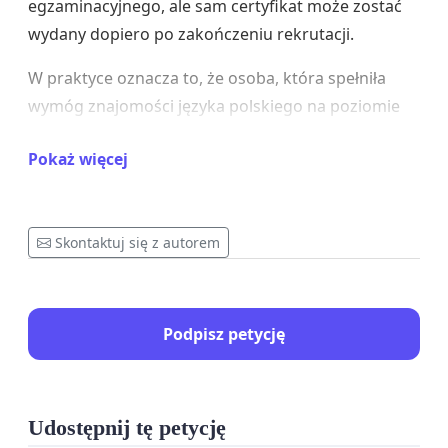
egzaminacyjnego, ale sam certyfikat może zostać
wydany dopiero po zakończeniu rekrutacji.
W praktyce oznacza to, że osoba, która spełniła
wymóg znajomości języka polskiego na poziomie
B2, może zostać wykluczona z rekrutacji wyłącznie
Pokaż więcej
dlatego, że czeka na techniczne wydanie
dokumentu.
Nie kwestionujemy potrzeby weryfikacji znajomości
Skontaktuj się z autorem
języka polskiego. Przeciwnie — postulujemy
rozwiązanie, które zachowuje wymóg certyfikatu,
ale usuwa nieproporcjonalną barierę
Podpisz petycję
administracyjną.
Postulujemy, aby Ministerstwo Nauki i Szkolnictwa
Wyższego:
Udostępnij tę petycję
dopuściło możliwość uznawania zaświadczenia