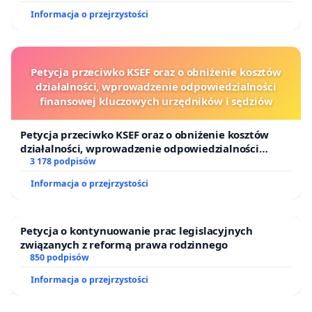
Wyższego o pilne zajęcie się tą sprawą przed
Informacja o przejrzystości
kolejnymi terminami rekrutacji.
Petycja przeciwko KSEF oraz o obniżenie kosztów
działalności, wprowadzenie odpowiedzialności
finansowej kluczowych urzędników i sędziów
Petycja przeciwko KSEF oraz o obniżenie kosztów
działalności, wprowadzenie odpowiedzialności
finansowej kluczowych urzędników i sędziów
3 178 podpisów
Informacja o przejrzystości
Petycja o kontynuowanie prac legislacyjnych
związanych z reformą prawa rodzinnego
850 podpisów
Informacja o przejrzystości