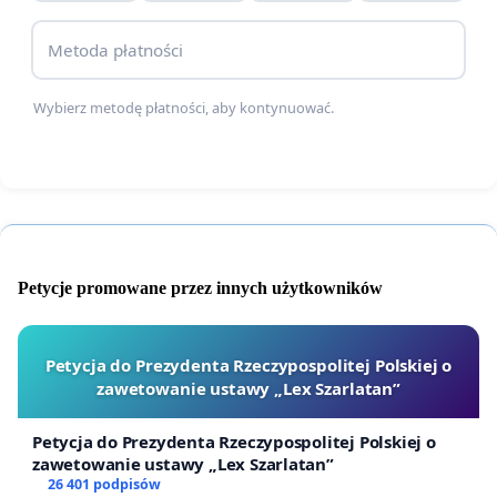
dokumentu. Jest to szczególnie dotkliwe dla
kandydatów, którzy zdali egzamin odpowiednio
Metoda płatności
wcześnie, ale nie mają wpływu na tempo wydania
Wybierz metodę płatności, aby kontynuować.
certyfikatu.
Zaświadczenie o pozytywnym wyniku egzaminu nie
miałoby zastępować certyfikatu na stałe. Miałoby
jedynie umożliwiać udział w rekrutacji do czasu
otrzymania dokumentu końcowego.
Petycje promowane przez innych użytkowników
Takie rozwiązanie byłoby sprawiedliwe,
proporcjonalne i zgodne z celem przepisów:
potwierdzeniem rzeczywistej znajomości języka
Petycja do Prezydenta Rzeczypospolitej Polskiej o
zawetowanie ustawy „Lex Szarlatan”
polskiego, a nie karaniem kandydatów za
opóźnienia organizacyjne niezależne od nich.
Petycja do Prezydenta Rzeczypospolitej Polskiej o
zawetowanie ustawy „Lex Szarlatan”
Apelujemy do Ministerstwa Nauki i Szkolnictwa
26 401 podpisów