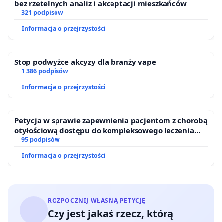
bez rzetelnych analiz i akceptacji mieszkańców
321 podpisów
Informacja o przejrzystości
Stop podwyżce akcyzy dla branży vape
1 386 podpisów
Informacja o przejrzystości
Petycja w sprawie zapewnienia pacjentom z chorobą
otyłościową dostępu do kompleksowego leczenia
oraz programów profilaktycznych.
95 podpisów
Informacja o przejrzystości
ROZPOCZNIJ WŁASNĄ PETYCJĘ
Czy jest jakaś rzecz, którą