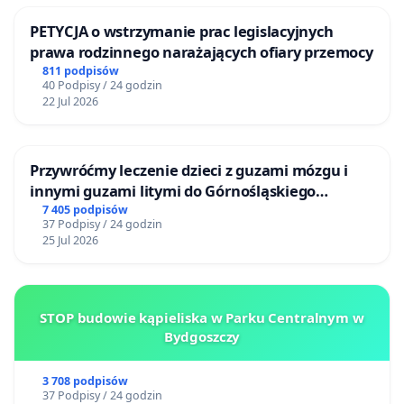
PETYCJA o wstrzymanie prac legislacyjnych
prawa rodzinnego narażających ofiary przemocy
811 podpisów
40 Podpisy / 24 godzin
22 Jul 2026
Przywróćmy leczenie dzieci z guzami mózgu i
innymi guzami litymi do Górnośląskiego
Centrum Zdrowia Dziecka w Katowicach
7 405 podpisów
37 Podpisy / 24 godzin
25 Jul 2026
STOP budowie kąpieliska w Parku Centralnym w
Bydgoszczy
3 708 podpisów
37 Podpisy / 24 godzin