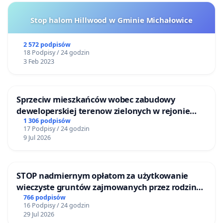
Stop halom Hillwood w Gminie Michałowice
2 572 podpisów
18 Podpisy / 24 godzin
3 Feb 2023
Sprzeciw mieszkańców wobec zabudowy
deweloperskiej terenow zielonych w rejonie
Bulwarów Straceńskich w Bielsku-Białej
1 306 podpisów
17 Podpisy / 24 godzin
9 Jul 2026
STOP nadmiernym opłatom za użytkowanie
wieczyste gruntów zajmowanych przez rodzinne
ogrody działkowe.
766 podpisów
16 Podpisy / 24 godzin
29 Jul 2026