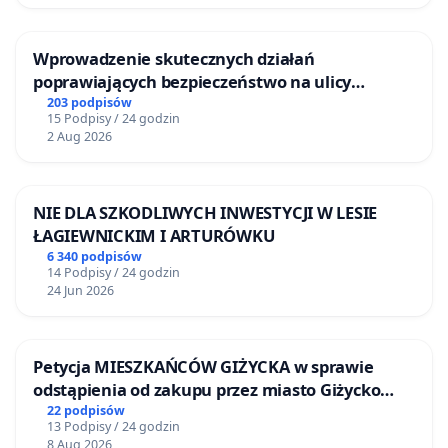
Wprowadzenie skutecznych działań
poprawiających bezpieczeństwo na ulicy
Żeromskiego w Otwocku
203 podpisów
15 Podpisy / 24 godzin
2 Aug 2026
NIE DLA SZKODLIWYCH INWESTYCJI W LESIE
ŁAGIEWNICKIM I ARTURÓWKU
6 340 podpisów
14 Podpisy / 24 godzin
24 Jun 2026
Petycja MIESZKAŃCÓW GIŻYCKA w sprawie
odstąpienia od zakupu przez miasto Giżycko
nieruchomości położonej nad jeziorem Niegocin
22 podpisów
13 Podpisy / 24 godzin
8 Aug 2026