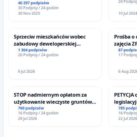
24 Podpisy
40 297 podpisów
30 Podpisy / 24 godzin
30 Nov 2025
10 Jul 202
Sprzeciw mieszkańców wobec
Prośba o 
zabudowy deweloperskiej
zajęcia Z
terenow zielonych w rejonie
Sokołows
1 304 podpisów
87 podpi
20 Podpisy / 24 godzin
17 Podpisy
Bulwarów Straceńskich w Bielsku-
Białej
9 Jul 2026
6 Aug 202
STOP nadmiernym opłatom za
PETYCJA 
użytkowanie wieczyste gruntów
legislacy
zajmowanych przez rodzinne
narażają
760 podpisów
785 podp
16 Podpisy / 24 godzin
16 Podpisy
ogrody działkowe.
29 Jul 2026
22 Jul 202