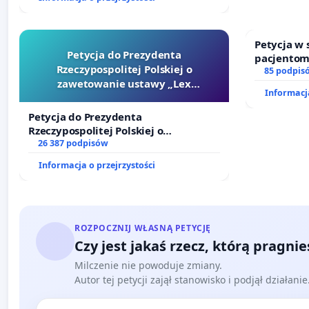
sędziów
Petycja w
Petycja do Prezydenta
pacjentom
Rzeczypospolitej Polskiej o
dostępu d
85 podpis
zawetowanie ustawy „Lex
oraz prog
Informacja
Szarlatan”
Petycja do Prezydenta
Rzeczypospolitej Polskiej o
zawetowanie ustawy „Lex Szarlatan”
26 387 podpisów
Informacja o przejrzystości
ROZPOCZNIJ WŁASNĄ PETYCJĘ
Czy jest jakaś rzecz, którą pragni
Milczenie nie powoduje zmiany.
Autor tej petycji zajął stanowisko i podjął działani