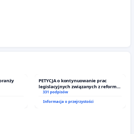
branży
PETYCJA o kontynuowanie prac
legislacyjnych związanych z reformą
prawa rodzinnego
331 podpisów
Informacja o przejrzystości