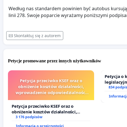
Według nas standardem powinien być autobus kursując
linii 278. Swoje poparcie wyrażamy poniższymi podpisa
Skontaktuj się z autorem
Petycje promowane przez innych użytkowników
Petycja o
Petycja przeciwko KSEF oraz o
legislacyj
obniżenie kosztów działalności,
prawa rod
834 podpi
wprowadzenie odpowiedzialności
Informacja
finansowej kluczowych urzędników i
sędziów
Petycja przeciwko KSEF oraz o
obniżenie kosztów działalności,
wprowadzenie odpowiedzialności
3 176 podpisów
finansowej kluczowych urzędników i
Informacja o przejrzystości