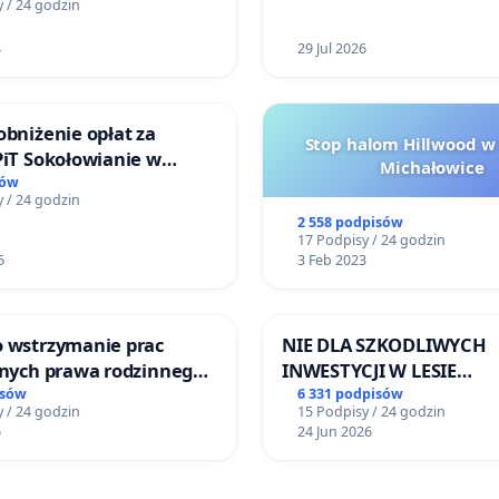
 / 24 godzin
4
29 Jul 2026
obniżenie opłat za
Stop halom Hillwood w
PiT Sokołowianie w
Michałowice
kim Ośrodku Kultury
sów
 / 24 godzin
2 558 podpisów
17 Podpisy / 24 godzin
6
3 Feb 2023
o wstrzymanie prac
NIE DLA SZKODLIWYCH
jnych prawa rodzinnego
INWESTYCJI W LESIE
cych ofiary przemocy
ŁAGIEWNICKIM I ARTU
isów
6 331 podpisów
 / 24 godzin
15 Podpisy / 24 godzin
6
24 Jun 2026