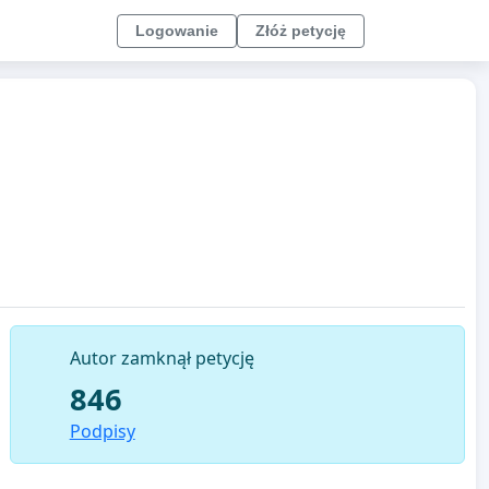
Logowanie
Złóż petycję
Autor zamknął petycję
846
Podpisy