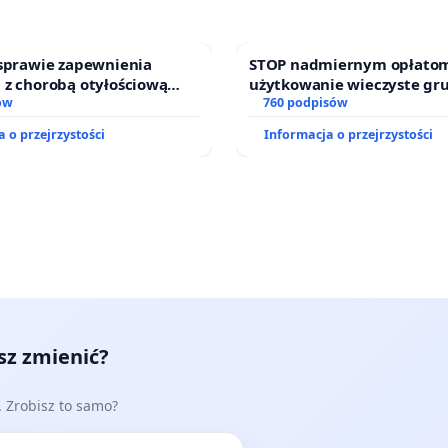
 sprawie zapewnienia
STOP nadmiernym opłatom
 z chorobą otyłościową
użytkowanie wieczyste gr
o kompleksowego leczenia
ów
zajmowanych przez rodzin
760 podpisów
ramów profilaktycznych.
działkowe.
 o przejrzystości
Informacja o przejrzystości
esz zmienić?
e. Zrobisz to samo?