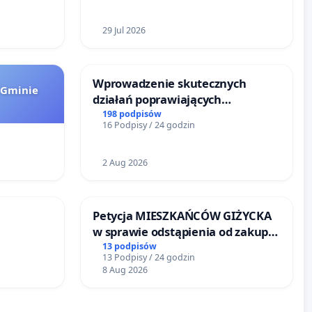
29 Jul 2026
Wprowadzenie skutecznych
 Gminie
działań poprawiających
bezpieczeństwo na ulicy
198 podpisów
16 Podpisy / 24 godzin
Żeromskiego w Otwocku
2 Aug 2026
Petycja MIESZKAŃCÓW GIŻYCKA
w sprawie odstąpienia od zakupu
RÓWKU
przez miasto Giżycko
13 podpisów
13 Podpisy / 24 godzin
nieruchomości położonej nad
8 Aug 2026
jeziorem Niegocin