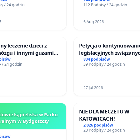
y / 24 godzin
112 Podpisy / 24 godzin
6
6 Aug 2026
y leczenie dzieci z
Petycja o kontynuowani
ózgu i innymi guzami
legislacyjnych związanyc
 Górnośląskiego
reformą prawa rodzinne
pisów
834 podpisów
 / 24 godzin
39 Podpisy / 24 godzin
Zdrowia Dziecka w
ch
6
27 Jul 2026
NIE DLA MECZETU W
owie kąpieliska w Parku
KATOWICACH!
ralnym w Bydgoszczy
2 026 podpisów
23 Podpisy / 24 godzin
pisów