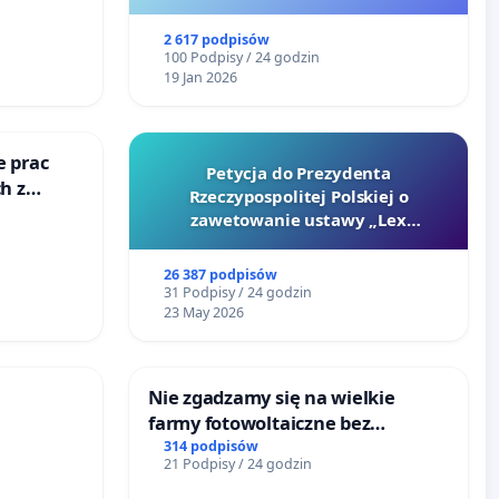
2 617 podpisów
100 Podpisy / 24 godzin
19 Jan 2026
e prac
Petycja do Prezydenta
h z
Rzeczypospolitej Polskiej o
go
zawetowanie ustawy „Lex
Szarlatan”
26 387 podpisów
31 Podpisy / 24 godzin
23 May 2026
Nie zgadzamy się na wielkie
farmy fotowoltaiczne bez
rzetelnych analiz i akceptacji
314 podpisów
21 Podpisy / 24 godzin
mieszkańców