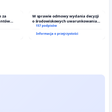
 za
W sprawie odmowy wydania decyzji
untów
o środowiskowych uwarunkowaniach
ne ogrody
dla budowy zakładu wytwarzania
157 podpisów
biometanu „Krynki” w Ostrowiu
Informacja o przejrzystości
Południowym oraz ochrony
mieszkańców i Puszczy Knyszyńskiej