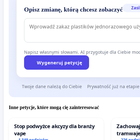
Zasi
Opisz zmianę, którą chcesz zobaczyć
Napisz własnymi słowami. AI przygotuje dla Ciebie moc
Wygeneruj petycję
Twoje dane należą do Ciebie
Prywatność już na etapie
Inne petycje, które mogą cię zainteresować
Stop podwyżce akcyzy dla branży
Zachowa
vape
tramwaj
1 349 podpisów
226 podp