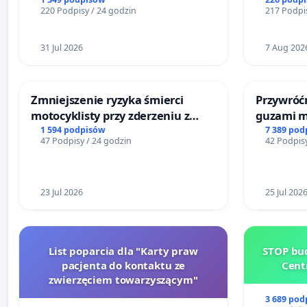
220 Podpisy / 24 godzin
217 Podpis
31 Jul 2026
7 Aug 202
Zmniejszenie ryzyka śmierci
Przywróćm
motocyklisty przy zderzeniu z
guzami m
barierą energochłonną
litymi do
1 594 podpisów
7 389 pod
47 Podpisy / 24 godzin
42 Podpisy
Centrum 
Katowica
23 Jul 2026
25 Jul 202
List poparcia dla "Karty praw
STOP bud
pacjenta do kontaktu ze
Cent
zwierzęciem towarzyszącym"
3 689 pod