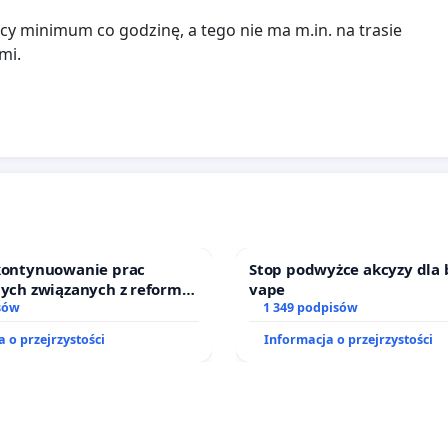
y minimum co godzinę, a tego nie ma m.in. na trasie
mi.
 kontynuowanie prac
Stop podwyżce akcyzy dla 
nych związanych z reformą
vape
zinnego
sów
1 349 podpisów
 o przejrzystości
Informacja o przejrzystości