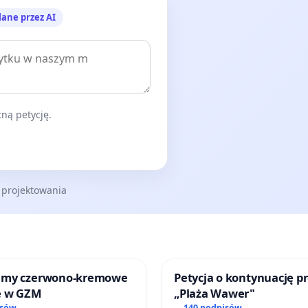
lane przez AI
ną petycję.
 projektowania
jmy czerwono-kremowe
Petycja o kontynuację p
e w GZM
„Plaża Wawer"
isów
140 podpisów