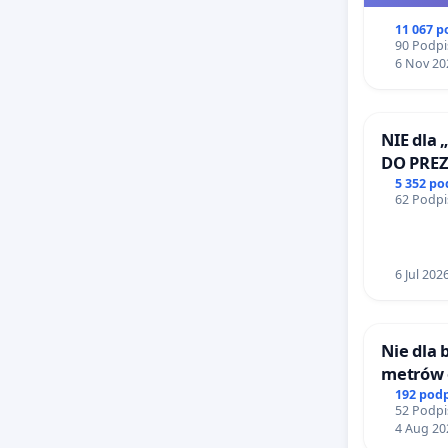
11 067 
90 Podpi
6 Nov 20
NIE dla 
DO PRE
RZECZYP
5 352 p
62 Podpi
6 Jul 202
Nie dla
metrów
Biernat
192 pod
52 Podpi
Wielkie
4 Aug 20