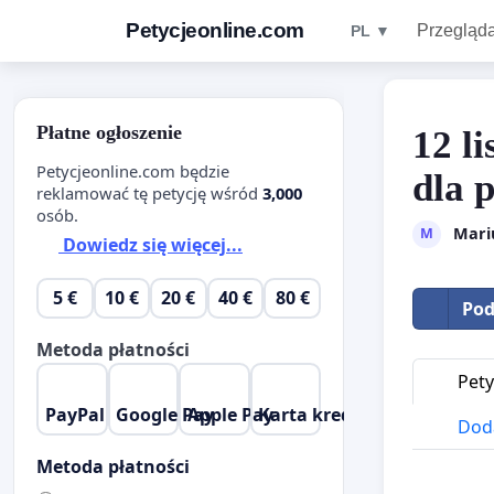
Petycjeonline.com
Przegląda
PL ▼
Płatne ogłoszenie
12 l
Petycjeonline.com będzie
dla 
reklamować tę petycję wśród
3,000
osób.
Mari
M
Dowiedz się więcej...
5 €
10 €
20 €
40 €
80 €
Pod
Metoda płatności
Pety
PayPal
Google Pay
Apple Pay
Karta kredytowa
Doda
Metoda płatności