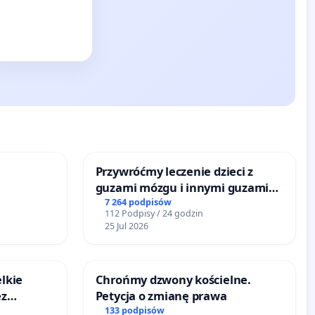
Przywróćmy leczenie dzieci z
guzami mózgu i innymi guzami
litymi do Górnośląskiego
7 264 podpisów
112 Podpisy / 24 godzin
Centrum Zdrowia Dziecka w
25 Jul 2026
Katowicach
lkie
Chrońmy dzwony kościelne.
ez
Petycja o zmianę prawa
ptacji
133 podpisów