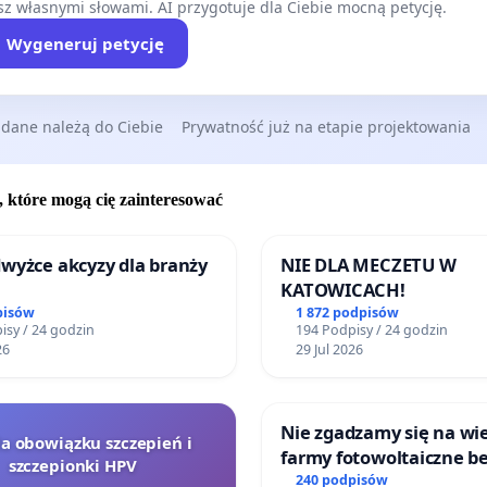
z własnymi słowami. AI przygotuje dla Ciebie mocną petycję.
Wygeneruj petycję
 dane należą do Ciebie
Prywatność już na etapie projektowania
, które mogą cię zainteresować
wyżce akcyzy dla branży
NIE DLA MECZETU W
KATOWICACH!
pisów
1 872 podpisów
isy / 24 godzin
194 Podpisy / 24 godzin
26
29 Jul 2026
Nie zgadzamy się na wie
la obowiązku szczepień i
farmy fotowoltaiczne b
szczepionki HPV
rzetelnych analiz i akce
240 podpisów