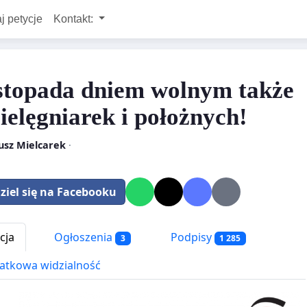
j petycje
Kontakt:
istopada dniem wolnym także
pielęgniarek i położnych!
usz Mielcarek
·
ziel się na Facebooku
cja
Ogłoszenia
Podpisy
3
1 285
tkowa widzialność