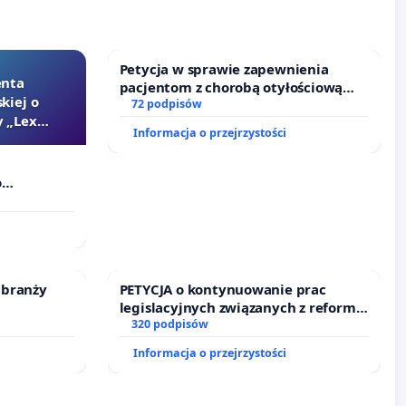
Petycja w sprawie zapewnienia
enta
pacjentom z chorobą otyłościową
kiej o
dostępu do kompleksowego leczenia
72 podpisów
 „Lex
oraz programów profilaktycznych.
Informacja o przejrzystości
o
Szarlatan”
 branży
PETYCJA o kontynuowanie prac
legislacyjnych związanych z reformą
prawa rodzinnego
320 podpisów
Informacja o przejrzystości