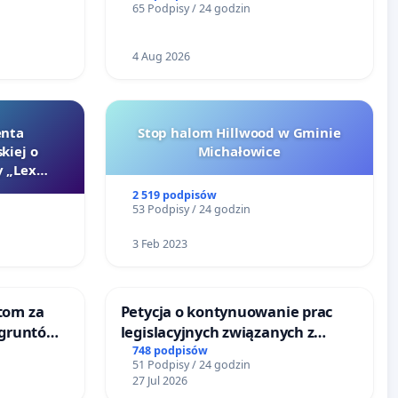
65 Podpisy / 24 godzin
4 Aug 2026
enta
Stop halom Hillwood w Gminie
kiej o
Michałowice
 „Lex
2 519 podpisów
53 Podpisy / 24 godzin
3 Feb 2023
tom za
Petycja o kontynuowanie prac
 gruntów
legislacyjnych związanych z
zinne
reformą prawa rodzinnego
748 podpisów
51 Podpisy / 24 godzin
27 Jul 2026