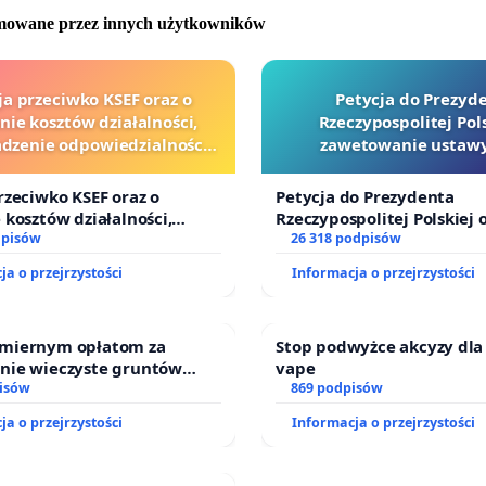
omowane przez innych użytkowników
ja przeciwko KSEF oraz o
Petycja do Prezyd
nie kosztów działalności,
Rzeczypospolitej Pols
zenie odpowiedzialności
zawetowanie ustawy
wej kluczowych urzędników
Szarlatan”
i sędziów
rzeciwko KSEF oraz o
Petycja do Prezydenta
 kosztów działalności,
Rzeczypospolitej Polskiej 
enie odpowiedzialności
dpisów
zawetowanie ustawy „Lex 
26 318 podpisów
ej kluczowych urzędników i
ja o przejrzystości
Informacja o przejrzystości
miernym opłatom za
Stop podwyżce akcyzy dla
nie wieczyste gruntów
vape
ych przez rodzinne ogrody
isów
869 podpisów
.
ja o przejrzystości
Informacja o przejrzystości