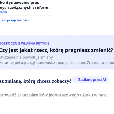
o kontynuowanie prac
jnych związanych z reformą
dzinnego
isów
ja o przejrzystości
ROZPOCZNIJ WŁASNĄ PETYCJĘ
Czy jest jakaś rzecz, którą pragniesz zmienić?
Milczenie nie powoduje zmiany.
Autor tej petycji zajął stanowisko i podjął działanie. Zrobisz to samo
Zasilane przez AI
sz zmianę, którą chcesz zobaczyć