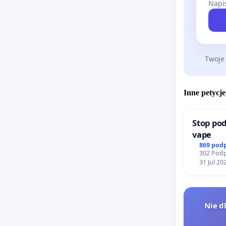
Napis
Twoje
Inne petycje
Stop pod
vape
869 pod
302 Podp
31 Jul 20
Nie d