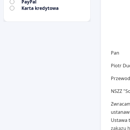
PayPal
Karta kredytowa
Pan
Piotr Du
Przewodn
NSZZ "So
Zwracam
ustanawi
Ustawa 
zakazu h