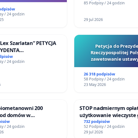
85 Podpisy / 24 godzin
mieszkańców
podpisów
sy / 24 godzin
25
29 Jul 2026
„Lex Szarlatan” PETYCJA
Petycja do Prezyd
ZYDENTA
Rzeczypospolitej Pols
OSPOLITEJ POLSKIEJ
odpisów
zawetowanie ustawy
sy / 24 godzin
Szarlatan”
26 318 podpisów
58 Podpisy / 24 godzin
6
23 May 2026
 biometanowni 200
STOP nadmiernym opła
 od domów w
użytkowanie wieczyste
kach, gm. Wądroże
zajmowanych przez rod
pisów
732 podpisów
sy / 24 godzin
52 Podpisy / 24 godzin
ogrody działkowe.
26
29 Jul 2026