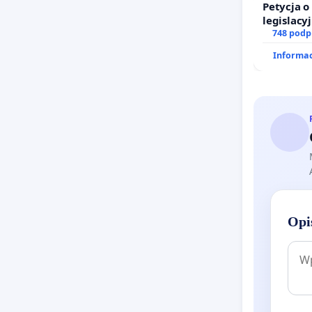
Petycja 
legislacy
prawa ro
748 podp
Informac
Opi