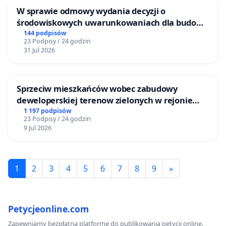
W sprawie odmowy wydania decyzji o
środowiskowych uwarunkowaniach dla budowy
zakładu wytwarzania biometanu „Krynki” w
144 podpisów
23 Podpisy / 24 godzin
Ostrowiu Południowym oraz ochrony
31 Jul 2026
mieszkańców i Puszczy Knyszyńskiej
Sprzeciw mieszkańców wobec zabudowy
deweloperskiej terenow zielonych w rejonie
Bulwarów Straceńskich w Bielsku-Białej
1 197 podpisów
23 Podpisy / 24 godzin
9 Jul 2026
1
2
3
4
5
6
7
8
9
»
Petycjeonline.com
Zapewniamy bezpłatną platformę do publikowania petycji online.