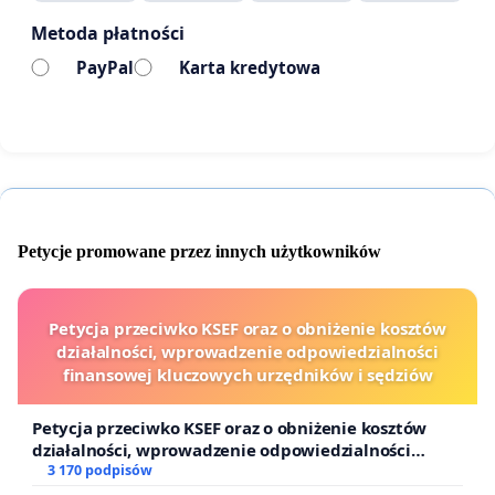
niepełnosprawnościami, ale również ich
Metoda płatności
najbliższych.W ostatnim czasie szansą na pokrycie
PayPal
Karta kredytowa
ogromnych kosztów leczenia była możliwość
przekazywania 1% podatku na OPP i konkretnego
jej podopiecznego.
Wielu beneficjentów 1% podatku wskazuje, że
Petycje promowane przez innych użytkowników
dzięki tym pieniądzom są w stanie pokryć choć w
pewnym stopniu niezbędne turnusy rehabilitacyjne,
Petycja przeciwko KSEF oraz o obniżenie kosztów
zakup wózków inwalidzkich, opłacenie zajęć
działalności, wprowadzenie odpowiedzialności
terapeutycznych, czy dostosować dom do potrzeb
finansowej kluczowych urzędników i sędziów
osób z niepełnosprawnościami.
Petycja przeciwko KSEF oraz o obniżenie kosztów
działalności, wprowadzenie odpowiedzialności
W obliczu sytuacji ekonomicznej w Polsce i na
finansowej kluczowych urzędników i sędziów
3 170 podpisów
Świecie, przy rosnącej inflacji i zmianach