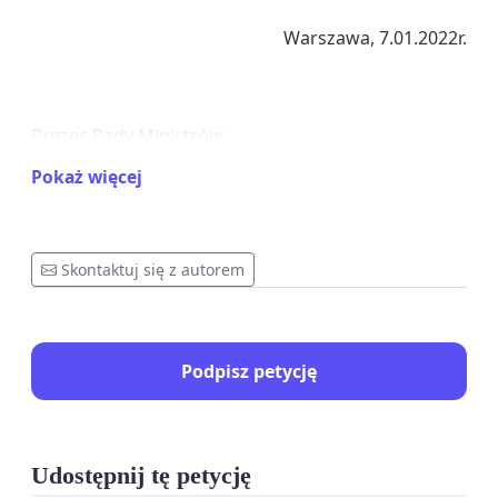
Warszawa, 7.01.2022r.
Prezes Rady Ministrów
Pokaż więcej
Mateusz Morawiecki
ul. Świętokrzyska 12
Skontaktuj się z autorem
00-916 Warszawa
LIST OTWARTY
Podpisz petycję
W imieniu portalu NaRencie.pl oraz licznego grona
osób z niepełnosprawnościami i ich bliskich, jak
Udostępnij tę petycję
również osób i instytucji którym dobro i wsparcie