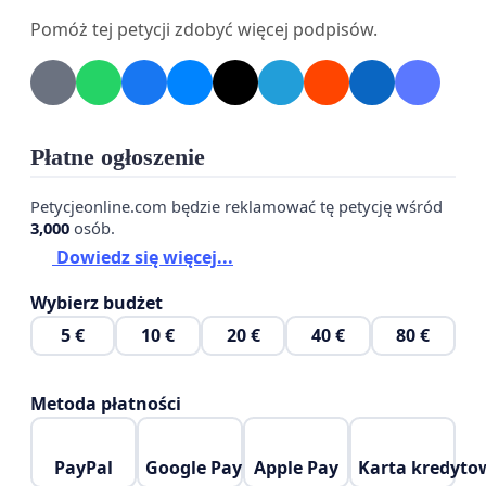
osób niepełnosprawnych nie jest obojętne prosimy,
Pomóż tej petycji zdobyć więcej podpisów.
by wprowadzono możliwość przekazania na
wybraną przez podatnika Organizację Pożytku
Publicznego nie jak do tej pory 1% podatku, a 1,2%
podatku za rok 2022 i w latach kolejnych.
Płatne ogłoszenie
Petycjeonline.com będzie reklamować tę petycję wśród
3,000
osób.
Od bardzo dawna osoby z niepełnosprawnościami
Dowiedz się więcej...
są w niezwykle ciężkiej sytuacji finansowej. Wiele z
nich żyje na granicy ubóstwa. Większość osób z
Wybierz budżet
niepełnosprawnościami wymaga drogiej
5 €
10 €
20 €
40 €
80 €
fizjoterapii, kosztownego sprzętu rehabilitacyjnego
i specjalistycznych leków. Te niestety w chwili
Metoda płatności
obecnej są tylko w pewnym stopniu
dofinansowywane przez NFZ. Koszty leczenia w
PayPal
Google Pay
Apple Pay
Karta kredyto
dużej mierze obciążają budżet nie tylko osób z