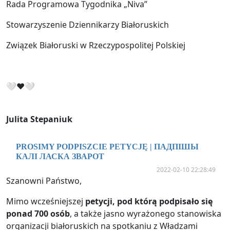
Rada Programowa Tygodnika „Niva”
Stowarzyszenie Dziennikarzy Białoruskich
Związek Białoruski w Rzeczypospolitej Polskiej
🤍❤🤍
Julita Stepaniuk
PROSIMY PODPISZCIE PETYCJĘ | ПАДПІШЫ
КАЛІ ЛАСКА ЗВАРОТ
2022-02-10 22:28:49
Szanowni Państwo,
Mimo wcześniejszej
petycji, pod którą podpisało się
ponad 700 osób
, a także jasno wyrażonego stanowiska
organizacji białoruskich na spotkaniu z Władzami