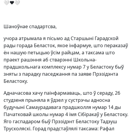
🤍❤🤍
Шаноўнае спадартсва,
учора атрымала я пісьмо ад Старшыні Гарадской
рады горада Беласток, якое інфармуе, што пераказаў
ён нашую петыцыю ўсім райцам, а таксама што
праект рашэння аб стварэнні Школьна-
прадшкольнага комплексу нумар 7 у Беластоку быў
зняты з парадку паседжання па заяве Прэзідэнта
Беластоку.
Адначасова хачу паінфармаваць, што ў сераду, 26
студзеня прыняла я ўдзел у сустрэчы адносна
будучыні Самаурадавага прадшколля нумар 14 ды
Пачатковай школы нумар 4 імя Сібіракаў у Беластоку.
Яго гаспадаром быў Прэзідэнт Беластоку Тадэуш
Трусколяскі. Горад прадстаўлялі таксама: Рафал