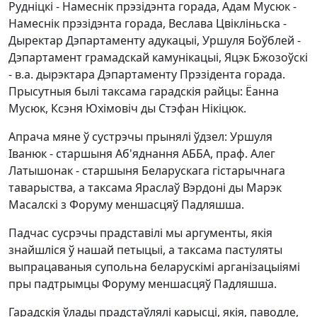
Рудніцкі - Намеснік прэзідэнта горада, Адам Мусюк -
Намеснік прэзідэнта горада, Веслава Цвікліньска -
Дыректар Дэпартаменту адукацыі, Уршуля Боўблей -
Дэпартамент грамадскай камунікацыі, Яцэк Бжозоўскі
- в.а. дырэктара Дэпартаменту Прэзідента горада.
Прысутныя былі таксама гарадскія райцы: Ёанна
Мусюк, Ксэня Юхімовіч ды Стэфан Нікіцюк.
Апрача мяне ў сустрэчы прынялі ўдзел: Уршуля
Іванюк - старшыня Аб'яднання АББА, праф. Алег
Латышонак - старшыня Беларускага гістарычнага
таварыства, а таксама Яраслаў Вэрдоні ды Марэк
Масалскі з Форуму меншасцяў Падляшша.
Падчас сусрэчы прадставілі мы аргументы, якія
знайшліся ў нашай петыцыі, а таксама пастуляты
выпрацаваныя супольна беларускімі арганізацыіямі
пры падтрымцы Форуму меншасцяў Падляшша.
Гарадскія ўлады прадстаўлялі карысці, якія, паводле,