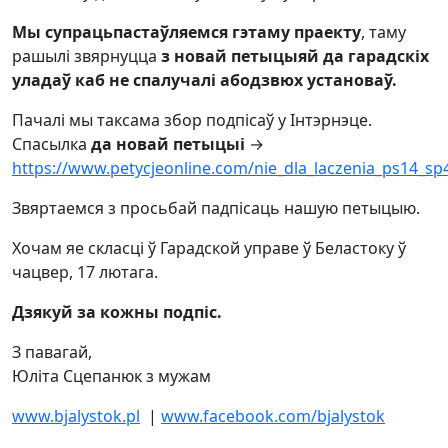
Мы супрацьпастаўляемся гэтаму праекту
, таму
рашылі звярнуцца
з новай петыцыяй да гарадскіх
уладаў каб не спалучалі абодзвюх установаў.
Пачалі мы таксама збор подпісаў у Інтэрнэце.
Спасылка
да новай петыцыі
→
https://www.petycjeonline.com/nie_dla_laczenia_ps14_sp
Звяртаемся з просьбай падпісаць нашую петыцыю.
Хочам яе скласці ў Гарадской управе ў Беластоку ў
чацвер, 17 лютага.
Дзякуй за кожны подпіс.
З павагай,
Юліта Сцепанюк з мужам
www.bjalystok.pl
|
www.facebook.com/bjalystok