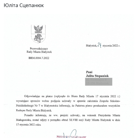
Юліта Сцепанюк