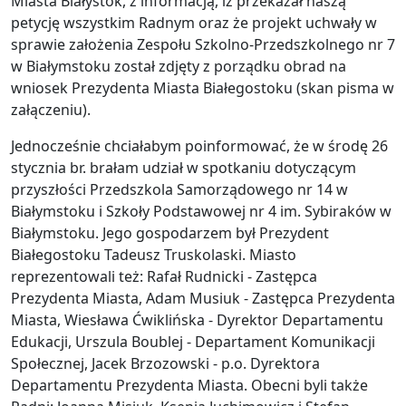
Miasta Białystok, z informacją, iż przekazał naszą
petycję wszystkim Radnym oraz że projekt uchwały w
sprawie założenia Zespołu Szkolno-Przedszkolnego nr 7
w Białymstoku został zdjęty z porządku obrad na
wniosek Prezydenta Miasta Białegostoku (skan pisma w
załączeniu).
Jednocześnie chciałabym poinformować, że w środę 26
stycznia br. brałam udział w spotkaniu dotyczącym
przyszłości Przedszkola Samorządowego nr 14 w
Białymstoku i Szkoły Podstawowej nr 4 im. Sybiraków w
Białymstoku. Jego gospodarzem był Prezydent
Białegostoku Tadeusz Truskolaski. Miasto
reprezentowali też: Rafał Rudnicki - Zastępca
Prezydenta Miasta, Adam Musiuk - Zastępca Prezydenta
Miasta, Wiesława Ćwiklińska - Dyrektor Departamentu
Edukacji, Urszula Boublej - Departament Komunikacji
Społecznej, Jacek Brzozowski - p.o. Dyrektora
Departamentu Prezydenta Miasta. Obecni byli także