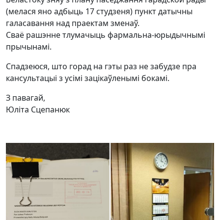
(мелася яно адбыць 17 студзеня) пункт датычны
галасавання над праектам зменаў.
Сваё рашэнне тлумачыць фармальна-юрыдычнымі
прычынамі.
Спадзеюся, што горад на гэты раз не забудзе пра
кансультацыі з усімі зацікаўленымі бокамі.
З павагай,
Юліта Сцепанюк