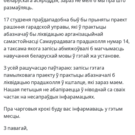
беларускага асяроддзя, зараз не мелі б мы пра што
размаўляць.
17 студзеня праўдападобна быў бы прыняты праект
рашэння гарадской управы, які ў практыцы
абазначаў бы ліквідацыю арганізацыйнай
самастойнасці Самаурадавага прадшколля нумар 14,
а таксама якога запісы абмяжоўвалі б магчымасць
навучання беларускай мовы ў гэтай жа установе.
З усёй рашучасцю паўтараю: запісы гэтага
памылковага праекту ў практыцы абазначалі б
ліквідацыю прадшколля ў кшталце, які зараз маем.
Нашая петыцыя не абапіраецца ў ніводнай са сваіх
частак на несапраўдых інфарамацыях.
Пра чарговыя крокі буду вас інфармаваць у гэтым
месцы.
З павагай,