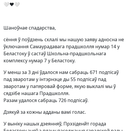
🤍❤🤍
Шаноўнае спадарства,
сёння ў поўдзень склалі мы нашую заяву адносна не
ўключання Самаурадавага прадшколля нумар 14 у
Беластоку ў састаў Школьна-прадшкольнага
комплексу нумар 7 у Беластоку.
У менш за 3 дні ўдалося нам сабраць 671 подпісаў
пад зваротам у інтэрнэце ды 55 подпісаў пад
зваротам у папяровай форме, якую выклалі мы ў
сядзібе нашага Прадшколля.
Разам удалося сабраць 726 подпісаў.
Дзякуй за кожны адданы вамі голас.
У выніку нашых дзеянняў, Прэзіденйт горада
Беластоку зняў з плану паседжання гарадской рады