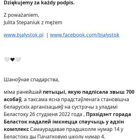
Dziękujemy za każdy podpis.
Z poważaniem,
Julita Stepaniuk z mężem
www.bjalystok.pl
|
www.facebook.com/bjalystok
🤍❤🤍
Шаноўнае спадарства,
міма ранейшай
петыцыі, якую падпісала звыш 700
асобаў,
а таксама ясна прадстаўленага становішча
беларускіх арганізацыяў на сустрэчы з уладамі
Беластоку 26 студзеня 2022 года ,
Прэзідэнт горада
Беласток
надалей імкнецца спаучыць у адзін
комплекс
Самаурадавае прадшколле нумар 14 у
Беластоку ды Пачатковую школу нумар 4.