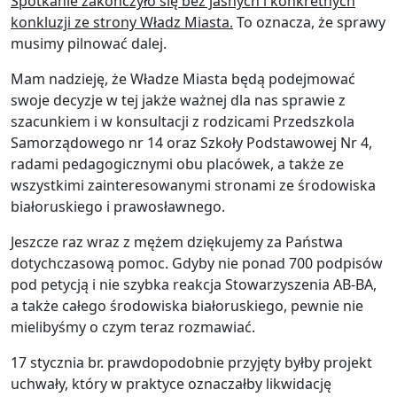
Spotkanie zakończyło się bez jasnych i konkretnych
konkluzji ze strony Władz Miasta.
To oznacza, że sprawy
musimy pilnować dalej.
Mam nadzieję, że Władze Miasta będą podejmować
swoje decyzje w tej jakże ważnej dla nas sprawie z
szacunkiem i w konsultacji z rodzicami Przedszkola
Samorządowego nr 14 oraz Szkoły Podstawowej Nr 4,
radami pedagogicznymi obu placówek, a także ze
wszystkimi zainteresowanymi stronami ze środowiska
białoruskiego i prawosławnego.
Jeszcze raz wraz z mężem dziękujemy za Państwa
dotychczasową pomoc. Gdyby nie ponad 700 podpisów
pod petycją i nie szybka reakcja Stowarzyszenia AB-BA,
a także całego środowiska białoruskiego, pewnie nie
mielibyśmy o czym teraz rozmawiać.
17 stycznia br. prawdopodobnie przyjęty byłby projekt
uchwały, który w praktyce oznaczałby likwidację