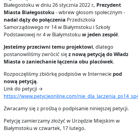
Białegostoku w dniu 26 stycznia 2022 r.,
Prezydent
Miasta Białegostoku
- wbrew głosom społecznym -
nadal dąży do połączenia
Przedszkola
Samorządowego nr 14 w Białymstoku i Szkoły
Podstawowej nr 4 w Białymstoku
w jeden zespół
.
Jesteśmy przeciwni temu projektowi
, dlatego
postanowiliśmy zwrócić się
z nową petycją do Władz
Miasta o zaniechanie łączenia obu placówek
.
Rozpoczęliśmy zbiórkę podpisów w Internecie
pod
nową petycją
.
Link do petycji →
https://www.petycjeonline.com/nie_dla_laczenia_ps14_sp
Zwracamy się z prośbą o podpisanie niniejszej petycji.
Petycję zamierzamy złożyć w Urzędzie Miejskim w
Białymstoku w czwartek, 17 lutego.