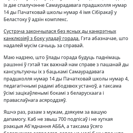
іх дае спалучэнне Самаурадавага прадшколля нумар
14 ды Пачатковай школы нумар 4 імя Сібіракаў у
Беластоку ў адзін комплекс.
Сустрэча закончылася без ясных ды канкрэтных
канклюзіяў з боку уладаў горада.
Гэта абазначае, што
надалей мусім сачыць за справай.
Маю надзею, што ўлады горада будуць паднімаць
рашэнні ў гэтай так важнай нам справе з пашанай ды
кансультуючы іх з бацькамі Самаурадавага
прадшколля нумар 14 ды Пачатковай школы нумар 4,
педагагічнымі радамі абодзвюх устаноў, а таксама
ўсімі зацікаўленымі бокамі з беларускаага і
праваслаўнага асяроддзяў.
Яшчэ раз, разам з мужам, дзякуем за вашую
дапамогу. Каб не звыш 700 подпісаў і не хуткая
рэакцыя Аб'яднання АББА, а таксама ўсяго