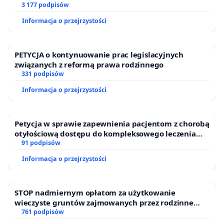
• Projekty 836 i 700 trafią pod obrady Sejmu
finansowej kluczowych urzędników i sędziów
3 177 podpisów
jeszcze w tej sesji, aby realne zmiany mogły
Informacja o przejrzystości
wejść w życie przed nadchodzącą wiosną.
• Państwo przejmie odpowiedzialność za
PETYCJA o kontynuowanie prac legislacyjnych
związanych z reformą prawa rodzinnego
finansowanie profilaktyki (sterylizacji), co w
331 podpisów
dłuższej perspektywie odciąży budżety gmin i
Informacja o przejrzystości
schronisk.
Zwierzęta nie mają głosu, by upomnieć się o swoje
Petycja w sprawie zapewnienia pacjentom z chorobą
bezpieczeństwo, dlatego my stajemy w ich obronie.
otyłościową dostępu do kompleksowego leczenia
oraz programów profilaktycznych.
91 podpisów
Liczymy na Państwa empatię i poczucie obowiązku
wobec czujących istot, które cierpią glownie w
Informacja o przejrzystości
wyniku braku odpowiednich przepisów.
STOP nadmiernym opłatom za użytkowanie
wieczyste gruntów zajmowanych przez rodzinne
ogrody działkowe.
761 podpisów
Dziękujemy za każde wsparcie tego apelu. Twój