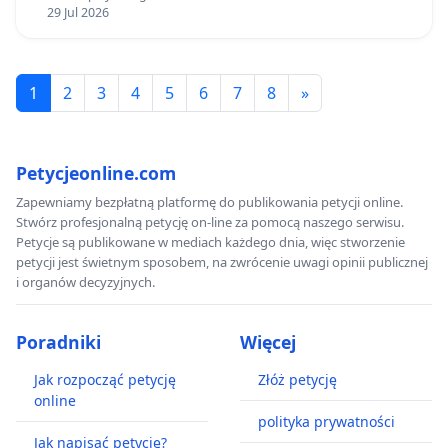
29 Jul 2026
1
2
3
4
5
6
7
8
»
Petycjeonline.com
Zapewniamy bezpłatną platformę do publikowania petycji online.
Stwórz profesjonalną petycję on-line za pomocą naszego serwisu.
Petycje są publikowane w mediach każdego dnia, więc stworzenie
petycji jest świetnym sposobem, na zwrócenie uwagi opinii publicznej
i organów decyzyjnych.
Poradniki
Więcej
Jak rozpocząć petycję
Złóż petycję
online
polityka prywatności
Jak napisać petycję?