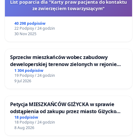
List poparcia dla "Karty praw pacjenta do kontaktu
ze zwierzęciem towarzyszącym"
40 298 podpisów
22 Podpisy / 24 godzin
30 Nov 2025
Sprzeciw mieszkańców wobec zabudowy
deweloperskiej terenow zielonych w rejonie
Bulwarów Straceńskich w Bielsku-Białej
1 304 podpisów
19 Podpisy / 24 godzin
9 Jul 2026
Petycja MIESZKAŃCÓW GIŻYCKA w sprawie
odstąpienia od zakupu przez miasto Giżycko
nieruchomości położonej nad jeziorem Niegocin
18 podpisów
18 Podpisy / 24 godzin
8 Aug 2026