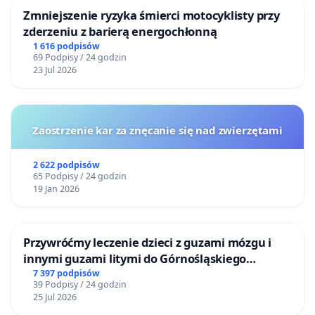
Zmniejszenie ryzyka śmierci motocyklisty przy
zderzeniu z barierą energochłonną
1 616 podpisów
69 Podpisy / 24 godzin
23 Jul 2026
Zaostrzenie kar za znęcanie się nad zwierzętami
2 622 podpisów
65 Podpisy / 24 godzin
19 Jan 2026
Przywróćmy leczenie dzieci z guzami mózgu i
innymi guzami litymi do Górnośląskiego
Centrum Zdrowia Dziecka w Katowicach
7 397 podpisów
39 Podpisy / 24 godzin
25 Jul 2026