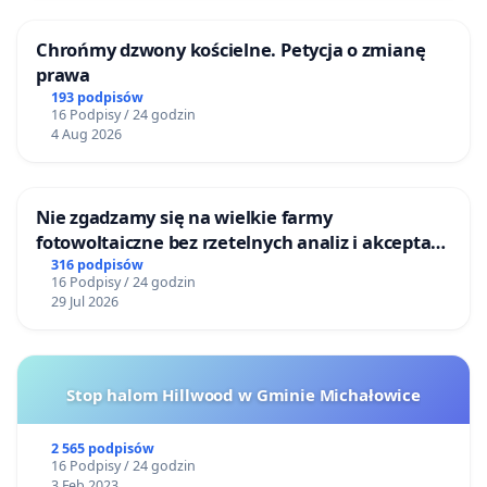
Chrońmy dzwony kościelne. Petycja o zmianę
prawa
193 podpisów
16 Podpisy / 24 godzin
4 Aug 2026
Nie zgadzamy się na wielkie farmy
fotowoltaiczne bez rzetelnych analiz i akceptacji
mieszkańców
316 podpisów
16 Podpisy / 24 godzin
29 Jul 2026
Stop halom Hillwood w Gminie Michałowice
2 565 podpisów
16 Podpisy / 24 godzin
3 Feb 2023