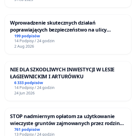
Wprowadzenie skutecznych działań
poprawiających bezpieczeństwo na ulicy
Żeromskiego w Otwocku
199 podpisów
14 Podpisy / 24 godzin
2 Aug 2026
NIE DLA SZKODLIWYCH INWESTYCJI W LESIE
ŁAGIEWNICKIM I ARTURÓWKU
6 333 podpisów
14 Podpisy / 24 godzin
24 Jun 2026
STOP nadmiernym opłatom za użytkowanie
wieczyste gruntów zajmowanych przez rodzinne
ogrody działkowe.
761 podpisów
13 Podpisy / 24 godzin