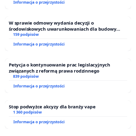
Informacja o przejrzystości
podpis to realny krok w stronę zakończenia
cierpienia bezdomnych zwierząt w Polsce.
W sprawie odmowy wydania decyzji o
środowiskowych uwarunkowaniach dla budowy
zakładu wytwarzania biometanu „Krynki” w
159 podpisów
WAŻNE: Twój podpis liczy się tylko wtedy, gdy
Ostrowiu Południowym oraz ochrony mieszkańców i
Informacja o przejrzystości
Puszczy Knyszyńskiej
potwierdzisz go kliknięciem w link, który otrzymasz
mailem (sprawdź też SPAM!). Bez tego Twój głos
Petycja o kontynuowanie prac legislacyjnych
pozostanie nieważny.
związanych z reformą prawa rodzinnego
839 podpisów
Informacja o przejrzystości
Stop podwyżce akcyzy dla branży vape
1 360 podpisów
Informacja o przejrzystości