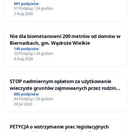
BEZDOMNYCH ZWIERZĄT W SKARYSZEWIE
991 podpisów
57 Podpisy / 24 godzin
2 Aug 2026
Nie dla biometanowni 200 metrów od domów w
Biernatkach, gm. Wądroże Wielkie
149 podpisów
53 Podpisy / 24 godzin
4 Aug 2026
STOP nadmiernym opłatom za użytkowanie
wieczyste gruntów zajmowanych przez rodzinne
ogrody działkowe.
685 podpisów
44 Podpisy / 24 godzin
29 Jul 2026
PETYCJA o wstrzymanie prac legislacyjnych