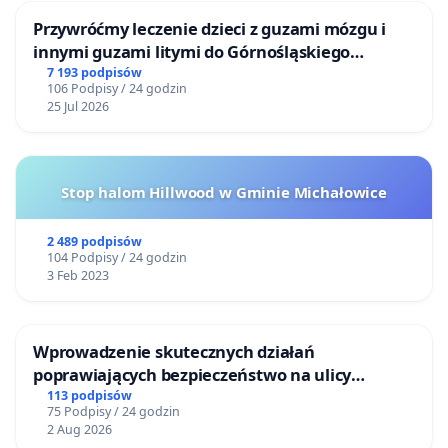
Przywróćmy leczenie dzieci z guzami mózgu i
innymi guzami litymi do Górnośląskiego
Centrum Zdrowia Dziecka w Katowicach
7 193 podpisów
106 Podpisy / 24 godzin
25 Jul 2026
Stop halom Hillwood w Gminie Michałowice
2 489 podpisów
104 Podpisy / 24 godzin
3 Feb 2023
Wprowadzenie skutecznych działań
poprawiających bezpieczeństwo na ulicy
Żeromskiego w Otwocku
113 podpisów
75 Podpisy / 24 godzin
2 Aug 2026