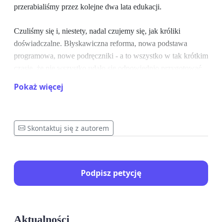
przerabialiśmy przez kolejne dwa lata edukacji.
Czuliśmy się i, niestety, nadal czujemy się, jak króliki
doświadczalne. Błyskawiczna reforma, nowa podstawa
programowa, nowe podręczniki - a to wszystko w tak krótkim
czasie, że nie wszystko udało się odpowiednio przygotować.
Dodatkowym stresem była rekrutacja do szkół średnich, które
Pokaż więcej
musiały przyjąć uczniów ostatniego rocznika po gimnazjum
oraz pierwszego rocznika po ośmioletniej szkole
podstawowej jednocześnie.
Skontaktuj się z autorem
W ten sposób doświadczani przez system oświaty,
znaleźliśmy się w pierwszej klasie szkół
ponadpodstawowych, w których jednak nie rozpoczęliśmy
Podpisz petycję
nauki pod kątem nowej matury. Nie winimy nauczycieli, gdyż
oni sami nie mieli możliwości dowiedzieć się, jak nowa
matura miałaby wyglądać, nie przygotowano dla nich szkoleń
ani materiałów.
Aktualności