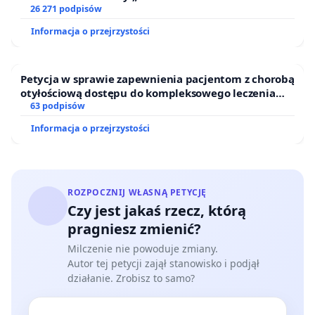
26 271 podpisów
Inicjatorzy apelu:
Informacja o przejrzystości
Sonia Szoen
Magdalena Ilich
Maciej Skucha
Petycja w sprawie zapewnienia pacjentom z chorobą
otyłościową dostępu do kompleksowego leczenia
Petycja zostanie przesłana do MEiN
oraz programów profilaktycznych.
63 podpisów
Informacja o przejrzystości
ROZPOCZNIJ WŁASNĄ PETYCJĘ
Czy jest jakaś rzecz, którą
pragniesz zmienić?
Milczenie nie powoduje zmiany.
Autor tej petycji zajął stanowisko i podjął
działanie. Zrobisz to samo?