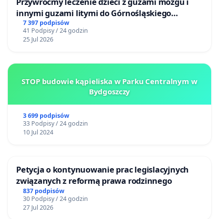
Przywróćmy leczenie dzieci z guzami mózgu i
innymi guzami litymi do Górnośląskiego
Centrum Zdrowia Dziecka w Katowicach
7 397 podpisów
41 Podpisy / 24 godzin
25 Jul 2026
STOP budowie kąpieliska w Parku Centralnym w
Bydgoszczy
3 699 podpisów
33 Podpisy / 24 godzin
10 Jul 2024
Petycja o kontynuowanie prac legislacyjnych
związanych z reformą prawa rodzinnego
837 podpisów
30 Podpisy / 24 godzin
27 Jul 2026