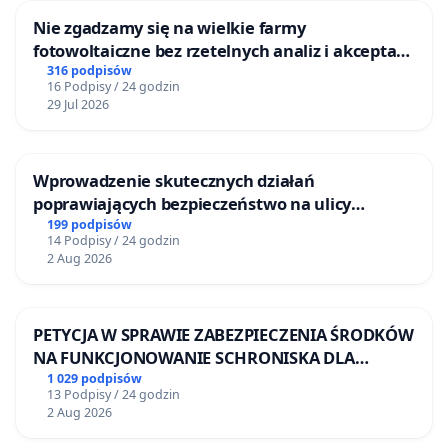
Nie zgadzamy się na wielkie farmy
fotowoltaiczne bez rzetelnych analiz i akceptacji
mieszkańców
316 podpisów
16 Podpisy / 24 godzin
29 Jul 2026
Wprowadzenie skutecznych działań
poprawiających bezpieczeństwo na ulicy
Żeromskiego w Otwocku
199 podpisów
14 Podpisy / 24 godzin
2 Aug 2026
PETYCJA W SPRAWIE ZABEZPIECZENIA ŚRODKÓW
NA FUNKCJONOWANIE SCHRONISKA DLA
BEZDOMNYCH ZWIERZĄT W SKARYSZEWIE
1 029 podpisów
13 Podpisy / 24 godzin
2 Aug 2026