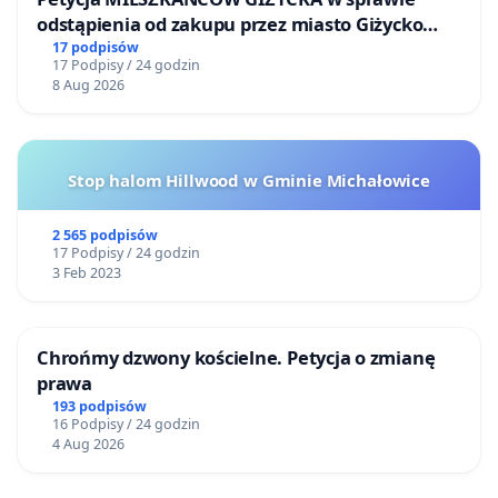
odstąpienia od zakupu przez miasto Giżycko
nieruchomości położonej nad jeziorem Niegocin
17 podpisów
17 Podpisy / 24 godzin
8 Aug 2026
Stop halom Hillwood w Gminie Michałowice
2 565 podpisów
17 Podpisy / 24 godzin
3 Feb 2023
Chrońmy dzwony kościelne. Petycja o zmianę
prawa
193 podpisów
16 Podpisy / 24 godzin
4 Aug 2026