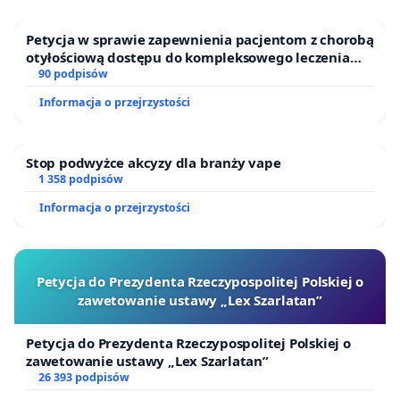
Petycja w sprawie zapewnienia pacjentom z chorobą
otyłościową dostępu do kompleksowego leczenia
oraz programów profilaktycznych.
90 podpisów
Informacja o przejrzystości
Stop podwyżce akcyzy dla branży vape
1 358 podpisów
Informacja o przejrzystości
Petycja do Prezydenta Rzeczypospolitej Polskiej o
zawetowanie ustawy „Lex Szarlatan”
Petycja do Prezydenta Rzeczypospolitej Polskiej o
zawetowanie ustawy „Lex Szarlatan”
26 393 podpisów