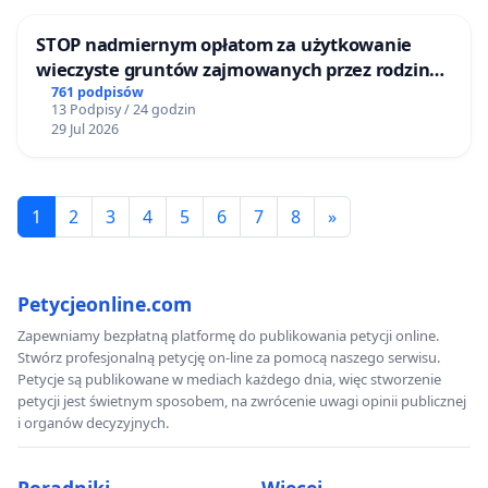
STOP nadmiernym opłatom za użytkowanie
wieczyste gruntów zajmowanych przez rodzinne
ogrody działkowe.
761 podpisów
13 Podpisy / 24 godzin
29 Jul 2026
1
2
3
4
5
6
7
8
»
Petycjeonline.com
Zapewniamy bezpłatną platformę do publikowania petycji online.
Stwórz profesjonalną petycję on-line za pomocą naszego serwisu.
Petycje są publikowane w mediach każdego dnia, więc stworzenie
petycji jest świetnym sposobem, na zwrócenie uwagi opinii publicznej
i organów decyzyjnych.
Poradniki
Więcej