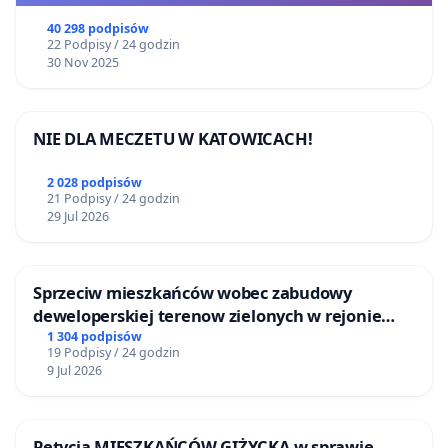
40 298 podpisów
22 Podpisy / 24 godzin
30 Nov 2025
NIE DLA MECZETU W KATOWICACH!
2 028 podpisów
21 Podpisy / 24 godzin
29 Jul 2026
Sprzeciw mieszkańców wobec zabudowy
deweloperskiej terenow zielonych w rejonie
Bulwarów Straceńskich w Bielsku-Białej
1 304 podpisów
19 Podpisy / 24 godzin
9 Jul 2026
Petycja MIESZKAŃCÓW GIŻYCKA w sprawie