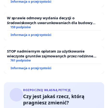
Informacja o przejrzystości
W sprawie odmowy wydania decyzji o
środowiskowych uwarunkowaniach dla budowy
zakładu wytwarzania biometanu „Krynki” w
159 podpisów
Ostrowiu Południowym oraz ochrony mieszkańców i
Informacja o przejrzystości
Puszczy Knyszyńskiej
STOP nadmiernym opłatom za użytkowanie
wieczyste gruntów zajmowanych przez rodzinne
ogrody działkowe.
761 podpisów
Informacja o przejrzystości
ROZPOCZNIJ WŁASNĄ PETYCJĘ
Czy jest jakaś rzecz, którą
pragniesz zmienić?