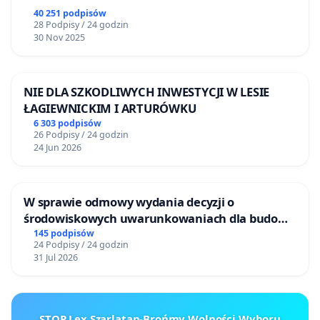
40 251 podpisów
28 Podpisy / 24 godzin
30 Nov 2025
NIE DLA SZKODLIWYCH INWESTYCJI W LESIE
ŁAGIEWNICKIM I ARTURÓWKU
6 303 podpisów
26 Podpisy / 24 godzin
24 Jun 2026
W sprawie odmowy wydania decyzji o
środowiskowych uwarunkowaniach dla budowy
zakładu wytwarzania biometanu „Krynki” w
145 podpisów
24 Podpisy / 24 godzin
Ostrowiu Południowym oraz ochrony
31 Jul 2026
mieszkańców i Puszczy Knyszyńskiej
STOP Lex Szarlatan-Brońmy Wolności Wyboru