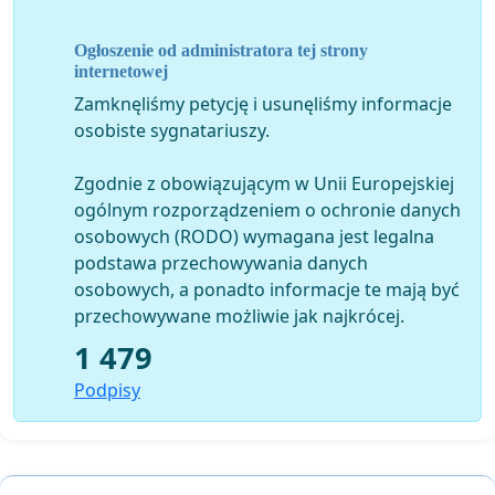
Prosimy o niedopuszczenie do
powstania budynków na terenie Instytutu Ochrony
Ogłoszenie od administratora tej strony
Środowiska oraz niezatwierdzenia
internetowej
żadnego projektu budowy nowych budynków na
Zamknęliśmy petycję i usunęliśmy informacje
działce nr. 27.
osobiste sygnatariuszy.
Zgodnie z obowiązującym w Unii Europejskiej
Uważamy, że stawianie budynków administracyjnych w
ogólnym rozporządzeniem o ochronie danych
tej części Żoliborza jest
osobowych (RODO) wymagana jest legalna
naruszeniem prawa.
podstawa przechowywania danych
osobowych, a ponadto informacje te mają być
przechowywane możliwie jak najkrócej.
1 479
Podpisy