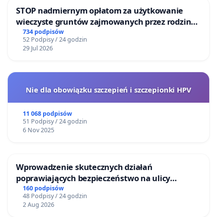
STOP nadmiernym opłatom za użytkowanie
wieczyste gruntów zajmowanych przez rodzinne
ogrody działkowe.
734 podpisów
52 Podpisy / 24 godzin
29 Jul 2026
Nie dla obowiązku szczepień i szczepionki HPV
11 068 podpisów
51 Podpisy / 24 godzin
6 Nov 2025
Wprowadzenie skutecznych działań
poprawiających bezpieczeństwo na ulicy
Żeromskiego w Otwocku
160 podpisów
48 Podpisy / 24 godzin
2 Aug 2026