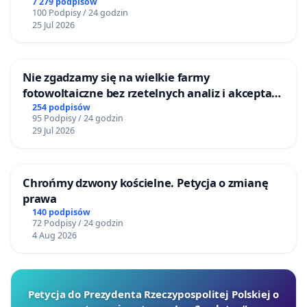
Centrum Zdrowia Dziecka w Katowicach
7 279 podpisów
100 Podpisy / 24 godzin
25 Jul 2026
Nie zgadzamy się na wielkie farmy
fotowoltaiczne bez rzetelnych analiz i akceptacji
mieszkańców
254 podpisów
95 Podpisy / 24 godzin
29 Jul 2026
Chrońmy dzwony kościelne. Petycja o zmianę
prawa
140 podpisów
72 Podpisy / 24 godzin
4 Aug 2026
Petycja do Prezydenta Rzeczypospolitej Polskiej o