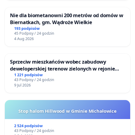
Nie dla biometanowni 200 metrów od domów w
Biernatkach, gm. Wądroże Wielkie
193 podpisów
45 Podpisy / 24 godzin
4 Aug 2026
Sprzeciw mieszkańców wobec zabudowy
deweloperskiej terenow zielonych w rejonie
Bulwarów Straceńskich w Bielsku-Białej
1 221 podpisów
43 Podpisy / 24 godzin
9 Jul 2026
Stop halom Hillwood w Gminie Michałowice
2 524 podpisów
43 Podpisy / 24 godzin