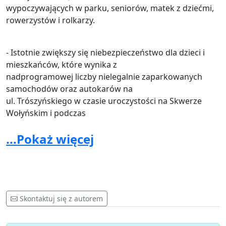
wypoczywających w parku, seniorów, matek z dziećmi,
rowerzystów i rolkarzy.
- Istotnie zwiększy się niebezpieczeństwo dla dzieci i
mieszkańców, które wynika z
nadprogramowej liczby nielegalnie zaparkowanych
samochodów oraz autokarów na
ul. Trószyńskiego w czasie uroczystości na Skwerze
Wołyńskim i podczas
rozmaitych kościelnych ceremonii w kościele przy ul.
...Pokaż więcej
Gdańskiej 6a.
Ponadto nalegamy nad utrzymaniem dotychczasowego
przeznaczenia terenu pod
zabudowę jednorodzinną oraz ochronę terenów
Skontaktuj się z autorem
zielonych i zachowanie dotychczasowego
charakteru tej części rezydencjalnej dzielnicy Żoliborz.