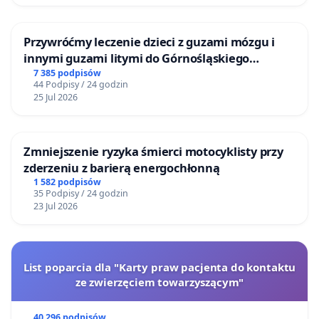
Przywróćmy leczenie dzieci z guzami mózgu i
innymi guzami litymi do Górnośląskiego
Centrum Zdrowia Dziecka w Katowicach
7 385 podpisów
44 Podpisy / 24 godzin
25 Jul 2026
Zmniejszenie ryzyka śmierci motocyklisty przy
zderzeniu z barierą energochłonną
1 582 podpisów
35 Podpisy / 24 godzin
23 Jul 2026
List poparcia dla "Karty praw pacjenta do kontaktu
ze zwierzęciem towarzyszącym"
40 296 podpisów