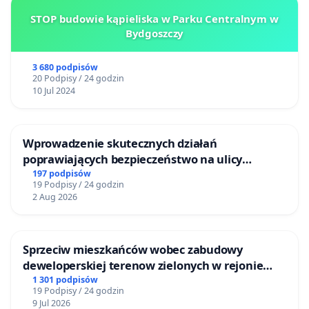
STOP budowie kąpieliska w Parku Centralnym w
Bydgoszczy
3 680 podpisów
20 Podpisy / 24 godzin
10 Jul 2024
Wprowadzenie skutecznych działań
poprawiających bezpieczeństwo na ulicy
Żeromskiego w Otwocku
197 podpisów
19 Podpisy / 24 godzin
2 Aug 2026
Sprzeciw mieszkańców wobec zabudowy
deweloperskiej terenow zielonych w rejonie
Bulwarów Straceńskich w Bielsku-Białej
1 301 podpisów
19 Podpisy / 24 godzin
9 Jul 2026