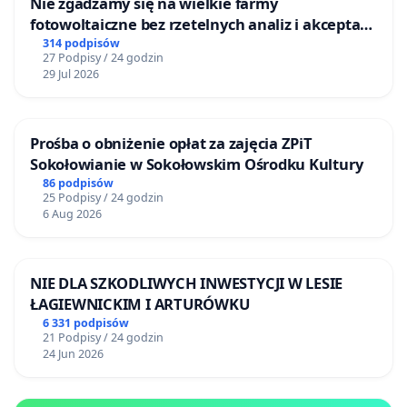
Nie zgadzamy się na wielkie farmy
fotowoltaiczne bez rzetelnych analiz i akceptacji
mieszkańców
314 podpisów
27 Podpisy / 24 godzin
29 Jul 2026
Prośba o obniżenie opłat za zajęcia ZPiT
Sokołowianie w Sokołowskim Ośrodku Kultury
86 podpisów
25 Podpisy / 24 godzin
6 Aug 2026
NIE DLA SZKODLIWYCH INWESTYCJI W LESIE
ŁAGIEWNICKIM I ARTURÓWKU
6 331 podpisów
21 Podpisy / 24 godzin
24 Jun 2026