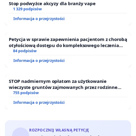
Stop podwyżce akcyzy dla branży vape
1 329 podpisów
Informacja o przejrzystości
Petycja w sprawie zapewnienia pacjentom z chorobą
otyłościową dostępu do kompleksowego leczenia
oraz programów profilaktycznych.
84 podpisów
Informacja o przejrzystości
STOP nadmiernym opłatom za użytkowanie
wieczyste gruntów zajmowanych przez rodzinne
ogrody działkowe.
755 podpisów
Informacja o przejrzystości
ROZPOCZNIJ WŁASNĄ PETYCJĘ