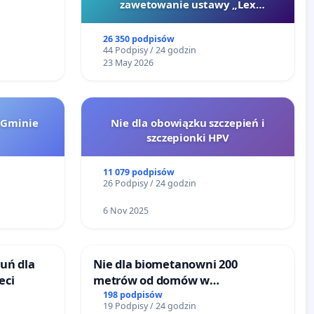
go
zawetowanie ustawy „Lex
Szarlatan”
26 350 podpisów
44 Podpisy / 24 godzin
23 May 2026
 Gminie
Nie dla obowiązku szczepień i
szczepionki HPV
11 079 podpisów
26 Podpisy / 24 godzin
6 Nov 2025
uń dla
Nie dla biometanowni 200
eci
metrów od domów w
Biernatkach, gm. Wądroże
198 podpisów
19 Podpisy / 24 godzin
Wielkie