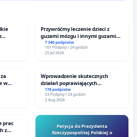
lkie
Przywróćmy leczenie dzieci z
z
guzami mózgu i innymi guzami
tacji
litymi do Górnośląskiego
7 340 podpisów
101 Podpisy / 24 godzin
Centrum Zdrowia Dziecka w
25 Jul 2026
Katowicach
 za
Wprowadzenie skutecznych
ie w
działań poprawiających
ltury
bezpieczeństwo na ulicy
178 podpisów
53 Podpisy / 24 godzin
Żeromskiego w Otwocku
2 Aug 2026
e prac
Petycja do Prezydenta
h z
Rzeczypospolitej Polskiej o