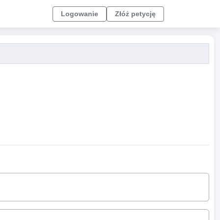
Logowanie
Złóż petycję