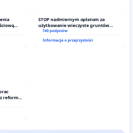
ienia
STOP nadmiernym opłatom za
ściową
użytkowanie wieczyste gruntów
 leczenia
zajmowanych przez rodzinne ogrody
740 podpisów
cznych.
działkowe.
Informacja o przejrzystości
prac
 z reformą