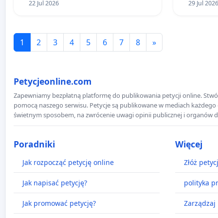
22 Jul 2026
29 Jul 202
1
2
3
4
5
6
7
8
»
Petycjeonline.com
Zapewniamy bezpłatną platformę do publikowania petycji online. Stwór
pomocą naszego serwisu. Petycje są publikowane w mediach każdego dni
świetnym sposobem, na zwrócenie uwagi opinii publicznej i organów d
Poradniki
Więcej
Jak rozpocząć petycję online
Złóż petyc
Jak napisać petycję?
polityka p
Jak promować petycję?
Zarządzaj 