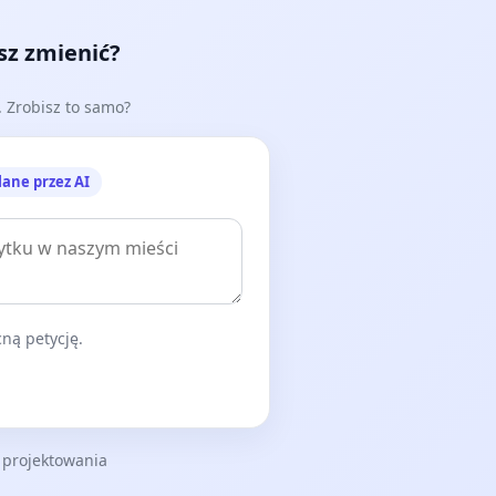
esz zmienić?
e. Zrobisz to samo?
lane przez AI
ną petycję.
 projektowania