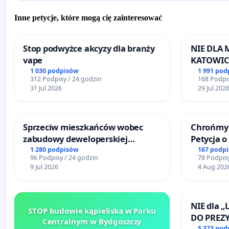
Inne petycje, które mogą cię zainteresować
Stop podwyżce akcyzy dla branży
NIE DLA
vape
KATOWIC
1 030 podpisów
1 991 pod
312 Podpisy / 24 godzin
168 Podpis
31 Jul 2026
29 Jul 202
Sprzeciw mieszkańców wobec
Chrońmy 
zabudowy deweloperskiej
Petycja 
terenow zielonych w rejonie
1 280 podpisów
167 podp
96 Podpisy / 24 godzin
78 Podpisy
Bulwarów Straceńskich w Bielsku-
9 Jul 2026
4 Aug 202
Białej
NIE dla „
STOP budowie kąpieliska w Parku
DO PREZ
Centralnym w Bydgoszczy
5 373 pod