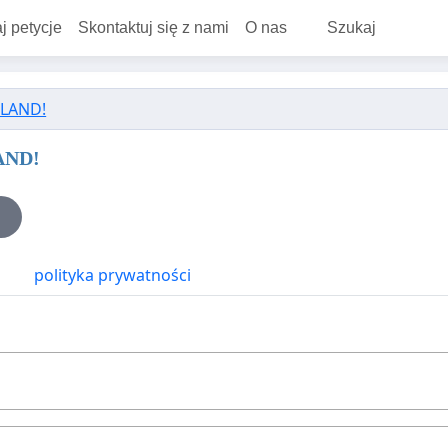
j petycje
Skontaktuj się z nami
O nas
Szukaj
OLAND!
LAND!
polityka prywatności