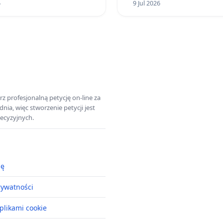
6
9 Jul 2026
z profesjonalną petycję on-line za
a, więc stworzenie petycji jest
ecyzyjnych.
ję
rywatności
plikami cookie