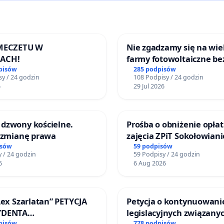
 MECZETU W
Nie zgadzamy się na wie
ACH!
farmy fotowoltaiczne be
rzetelnych analiz i akcep
pisów
285 podpisów
y / 24 godzin
108 Podpisy / 24 godzin
mieszkańców
6
29 Jul 2026
dzwony kościelne.
Prośba o obniżenie opłat
o zmianę prawa
zajęcia ZPiT Sokołowian
Sokołowskim Ośrodku Ku
isów
59 podpisów
 / 24 godzin
59 Podpisy / 24 godzin
6
6 Aug 2026
Lex Szarlatan” PETYCJA
Petycja o kontynuowani
YDENTA
legislacyjnych związanyc
pisów
778 podpisów