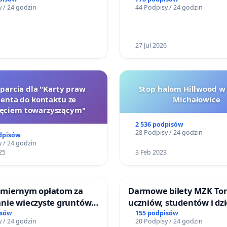
SPOLITEJ POLSKIEJ
reformą prawa rodzinne
 / 24 godzin
44 Podpisy / 24 godzin
27 Jul 2026
oparcia dla "Karty praw
Stop halom Hillwood w
jenta do kontaktu ze
Michałowice
zęciem towarzyszącym"
2 536 podpisów
28 Podpisy / 24 godzin
dpisów
 / 24 godzin
25
3 Feb 2023
miernym opłatom za
Darmowe bilety MZK Tor
nie wieczyste gruntów
uczniów, studentów i dzi
ych przez rodzinne
isów
155 podpisów
 / 24 godzin
20 Podpisy / 24 godzin
ziałkowe.