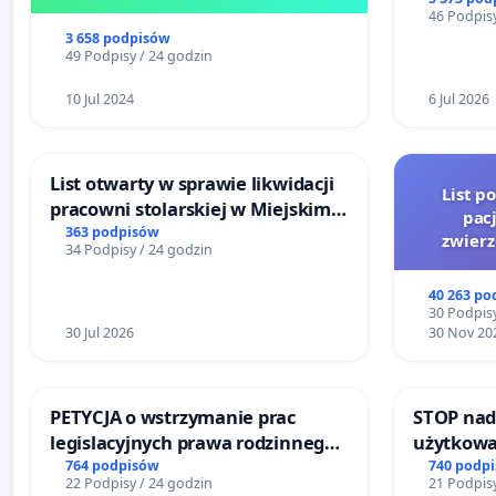
RZECZYPO
46 Podpisy
3 658 podpisów
49 Podpisy / 24 godzin
10 Jul 2024
6 Jul 2026
List otwarty w sprawie likwidacji
List p
pracowni stolarskiej w Miejskim
pac
Teatrze Miniatura w Gdańsku
363 podpisów
zwier
34 Podpisy / 24 godzin
40 263 po
30 Podpisy
30 Jul 2026
30 Nov 20
PETYCJA o wstrzymanie prac
STOP nad
legislacyjnych prawa rodzinnego
użytkowa
narażających ofiary przemocy
zajmowan
764 podpisów
740 podp
22 Podpisy / 24 godzin
21 Podpisy
ogrody d