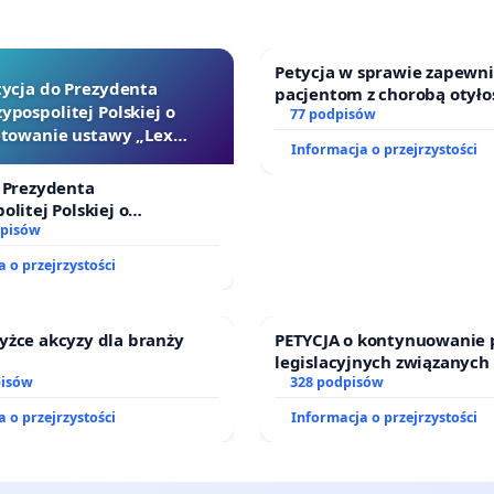
Petycja w sprawie zapewn
tycja do Prezydenta
pacjentom z chorobą otyło
ypospolitej Polskiej o
dostępu do kompleksowego
77 podpisów
towanie ustawy „Lex
oraz programów profilakty
Informacja o przejrzystości
Szarlatan”
 Prezydenta
olitej Polskiej o
ie ustawy „Lex Szarlatan”
dpisów
 o przejrzystości
yżce akcyzy dla branży
PETYCJA o kontynuowanie 
legislacyjnych związanych
pisów
prawa rodzinnego
328 podpisów
 o przejrzystości
Informacja o przejrzystości