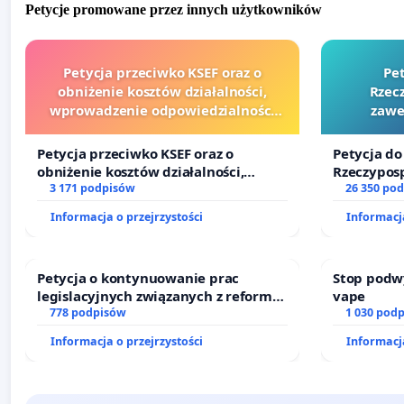
Petycje promowane przez innych użytkowników
Petycja przeciwko KSEF oraz o
Pe
obniżenie kosztów działalności,
Rzecz
wprowadzenie odpowiedzialności
zawe
finansowej kluczowych urzędników i
sędziów
Petycja przeciwko KSEF oraz o
Petycja do
obniżenie kosztów działalności,
Rzeczyposp
wprowadzenie odpowiedzialności
3 171 podpisów
zawetowan
26 350 po
finansowej kluczowych urzędników i
Informacja o przejrzystości
Informacja
sędziów
Petycja o kontynuowanie prac
Stop podw
legislacyjnych związanych z reformą
vape
prawa rodzinnego
778 podpisów
1 030 pod
Informacja o przejrzystości
Informacja