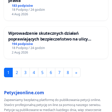
prawa
183 podpisów
18 Podpisy / 24 godzin
4 Aug 2026
Wprowadzenie skutecznych działań
poprawiających bezpieczeństwo na ulicy
Żeromskiego w Otwocku
194 podpisów
18 Podpisy / 24 godzin
2 Aug 2026
1
2
3
4
5
6
7
8
»
Petycjeonline.com
Zapewniamy bezpłatną platformę do publikowania petycji online.
Stwórz profesjonalną petycję on-line za pomocą naszego serwisu.
Petycje są publikowane w mediach każdego dnia, więc stworzenie