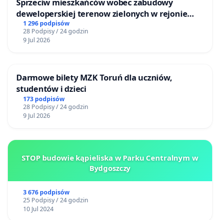
Sprzeciw mieszkańców wobec zabudowy
deweloperskiej terenow zielonych w rejonie
Bulwarów Straceńskich w Bielsku-Białej
1 296 podpisów
28 Podpisy / 24 godzin
9 Jul 2026
Darmowe bilety MZK Toruń dla uczniów,
studentów i dzieci
173 podpisów
28 Podpisy / 24 godzin
9 Jul 2026
STOP budowie kąpieliska w Parku Centralnym w
Bydgoszczy
3 676 podpisów
25 Podpisy / 24 godzin
10 Jul 2024