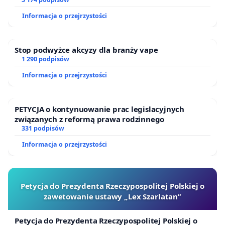
finansowej kluczowych urzędników i sędziów
Informacja o przejrzystości
Stop podwyżce akcyzy dla branży vape
1 290 podpisów
Informacja o przejrzystości
PETYCJA o kontynuowanie prac legislacyjnych
związanych z reformą prawa rodzinnego
331 podpisów
Informacja o przejrzystości
Petycja do Prezydenta Rzeczypospolitej Polskiej o
zawetowanie ustawy „Lex Szarlatan”
Petycja do Prezydenta Rzeczypospolitej Polskiej o