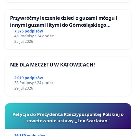
Przywróćmy leczenie dzieci z guzami mózgu i
innymi guzami litymi do Górnośląskiego
Centrum Zdrowia Dziecka w Katowicach
7 375 podpisów
46 Podpisy / 24 godzin
25 Jul 2026
NIE DLA MECZETU W KATOWICACH!
2 019 podpisów
33 Podpisy / 24 godzin
29 Jul 2026
Petycja do Prezydenta Rzeczypospolitej Polskiej o
zawetowanie ustawy „Lex Szarlatan”
26 380 podpisów