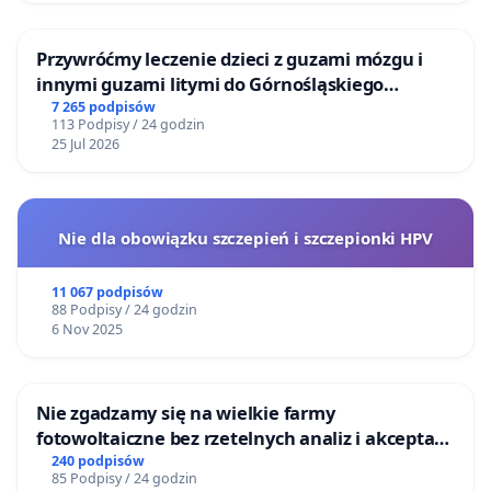
Przywróćmy leczenie dzieci z guzami mózgu i
innymi guzami litymi do Górnośląskiego
Centrum Zdrowia Dziecka w Katowicach
7 265 podpisów
113 Podpisy / 24 godzin
25 Jul 2026
Nie dla obowiązku szczepień i szczepionki HPV
11 067 podpisów
88 Podpisy / 24 godzin
6 Nov 2025
Nie zgadzamy się na wielkie farmy
fotowoltaiczne bez rzetelnych analiz i akceptacji
mieszkańców
240 podpisów
85 Podpisy / 24 godzin