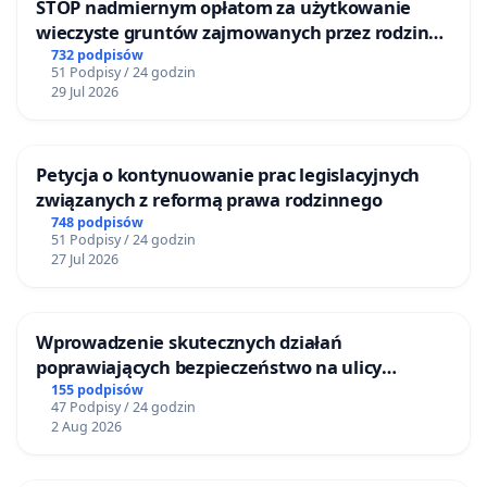
STOP nadmiernym opłatom za użytkowanie
wieczyste gruntów zajmowanych przez rodzinne
ogrody działkowe.
732 podpisów
51 Podpisy / 24 godzin
29 Jul 2026
Petycja o kontynuowanie prac legislacyjnych
związanych z reformą prawa rodzinnego
748 podpisów
51 Podpisy / 24 godzin
27 Jul 2026
Wprowadzenie skutecznych działań
poprawiających bezpieczeństwo na ulicy
Żeromskiego w Otwocku
155 podpisów
47 Podpisy / 24 godzin
2 Aug 2026