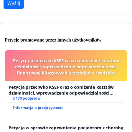
Wyślij
Petycje promowane przez innych użytkowników
Petycja przeciwko KSEF oraz o obniżenie kosztów
działalności, wprowadzenie odpowiedzialności
finansowej kluczowych urzędników i sędziów
Petycja przeciwko KSEF oraz o obniżenie kosztów
działalności, wprowadzenie odpowiedzialności
finansowej kluczowych urzędników i sędziów
3 170 podpisów
Informacja o przejrzystości
Petycja w sprawie zapewnienia pacjentom z chorobą