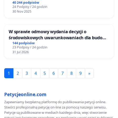
40 244 podpisów
24 Podpisy / 24 godzin
30 Nov 2025
W sprawie odmowy wydania decyzji o
środowiskowych uwarunkowaniach dla budowy
zakładu wytwarzania biometanu „Krynki” w
144 podpisów
23 Podpisy / 24 godzin
Ostrowiu Południowym oraz ochrony
31 Jul 2026
mieszkańców i Puszczy Knyszyńskiej
1
2
3
4
5
6
7
8
9
»
Petycjeonline.com
Zapewniamy bezpłatną platformę do publikowania petycji online.
Stwórz profesjonalną petycję on-line za pomocą naszego serwisu.
Petycje są publikowane w mediach każdego dnia, więc stworzenie
petycji jest świetnym sposobem, na zwrócenie uwagi opinii publicznej