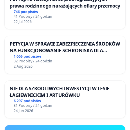
prawa rodzinnego narażających ofiary przemocy
746 podpisów
41 Podpisy / 24 godzin
22 Jul 2026
PETYCJA W SPRAWIE ZABEZPIECZENIA ŚRODKÓW
NA FUNKCJONOWANIE SCHRONISKA DLA
BEZDOMNYCH ZWIERZĄT W SKARYSZEWIE
1 005 podpisów
32 Podpisy / 24 godzin
2 Aug 2026
NIE DLA SZKODLIWYCH INWESTYCJI W LESIE
ŁAGIEWNICKIM I ARTURÓWKU
6 297 podpisów
31 Podpisy / 24 godzin
24 Jun 2026