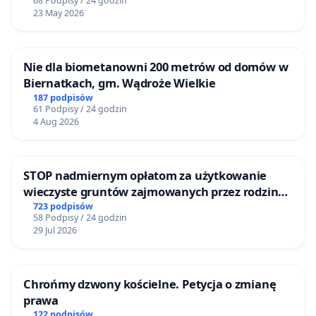
68 Podpisy / 24 godzin
23 May 2026
Nie dla biometanowni 200 metrów od domów w
Biernatkach, gm. Wądroże Wielkie
187 podpisów
61 Podpisy / 24 godzin
4 Aug 2026
STOP nadmiernym opłatom za użytkowanie
wieczyste gruntów zajmowanych przez rodzinne
ogrody działkowe.
723 podpisów
58 Podpisy / 24 godzin
29 Jul 2026
Chrońmy dzwony kościelne. Petycja o zmianę
prawa
122 podpisów