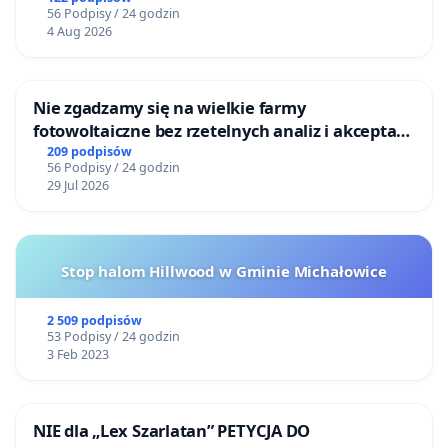
56 Podpisy / 24 godzin
4 Aug 2026
Nie zgadzamy się na wielkie farmy
fotowoltaiczne bez rzetelnych analiz i akceptacji
mieszkańców
209 podpisów
56 Podpisy / 24 godzin
29 Jul 2026
Stop halom Hillwood w Gminie Michałowice
2 509 podpisów
53 Podpisy / 24 godzin
3 Feb 2023
NIE dla „Lex Szarlatan” PETYCJA DO