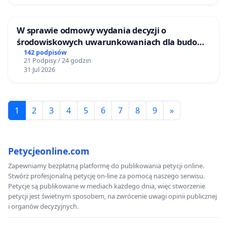
W sprawie odmowy wydania decyzji o
środowiskowych uwarunkowaniach dla budowy
zakładu wytwarzania biometanu „Krynki” w
142 podpisów
21 Podpisy / 24 godzin
Ostrowiu Południowym oraz ochrony
31 Jul 2026
mieszkańców i Puszczy Knyszyńskiej
1
2
3
4
5
6
7
8
9
»
Petycjeonline.com
Zapewniamy bezpłatną platformę do publikowania petycji online.
Stwórz profesjonalną petycję on-line za pomocą naszego serwisu.
Petycje są publikowane w mediach każdego dnia, więc stworzenie
petycji jest świetnym sposobem, na zwrócenie uwagi opinii publicznej
i organów decyzyjnych.