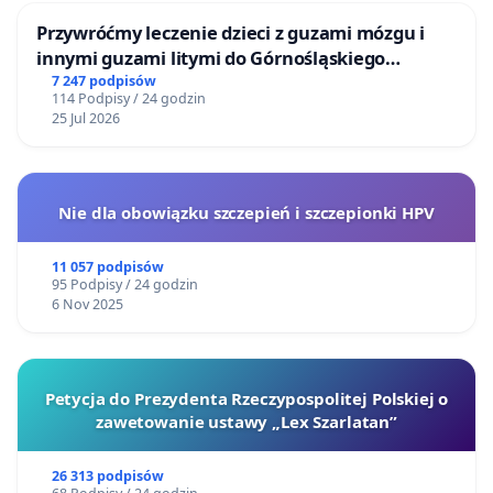
Przywróćmy leczenie dzieci z guzami mózgu i
innymi guzami litymi do Górnośląskiego
Centrum Zdrowia Dziecka w Katowicach
7 247 podpisów
114 Podpisy / 24 godzin
25 Jul 2026
Nie dla obowiązku szczepień i szczepionki HPV
11 057 podpisów
95 Podpisy / 24 godzin
6 Nov 2025
Petycja do Prezydenta Rzeczypospolitej Polskiej o
zawetowanie ustawy „Lex Szarlatan”
26 313 podpisów