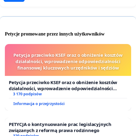
Petycje promowane przez innych użytkowników
Petycja przeciwko KSEF oraz o obniżenie kosztów
działalności, wprowadzenie odpowiedzialności
finansowej kluczowych urzędników i sędziów
Petycja przeciwko KSEF oraz o obniżenie kosztów
działalności, wprowadzenie odpowiedzialności
finansowej kluczowych urzędników i sędziów
3 170 podpisów
Informacja o przejrzystości
PETYCJA o kontynuowanie prac legislacyjnych
związanych z reformą prawa rodzinnego
320 podpisów