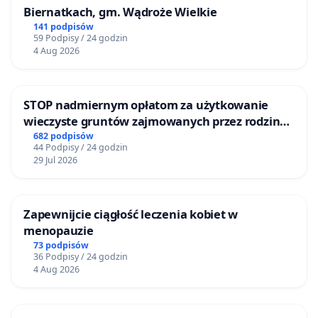
Biernatkach, gm. Wądroże Wielkie
141 podpisów
59 Podpisy / 24 godzin
4 Aug 2026
STOP nadmiernym opłatom za użytkowanie
wieczyste gruntów zajmowanych przez rodzinne
ogrody działkowe.
682 podpisów
44 Podpisy / 24 godzin
29 Jul 2026
Zapewnijcie ciągłość leczenia kobiet w
menopauzie
73 podpisów
36 Podpisy / 24 godzin
4 Aug 2026