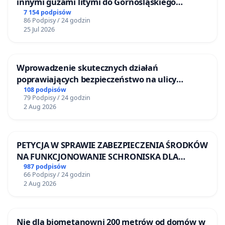
innymi guzami litymi do Górnośląskiego
Centrum Zdrowia Dziecka w Katowicach
7 154 podpisów
86 Podpisy / 24 godzin
25 Jul 2026
Wprowadzenie skutecznych działań
poprawiających bezpieczeństwo na ulicy
Żeromskiego w Otwocku
108 podpisów
79 Podpisy / 24 godzin
2 Aug 2026
PETYCJA W SPRAWIE ZABEZPIECZENIA ŚRODKÓW
NA FUNKCJONOWANIE SCHRONISKA DLA
BEZDOMNYCH ZWIERZĄT W SKARYSZEWIE
987 podpisów
66 Podpisy / 24 godzin
2 Aug 2026
Nie dla biometanowni 200 metrów od domów w