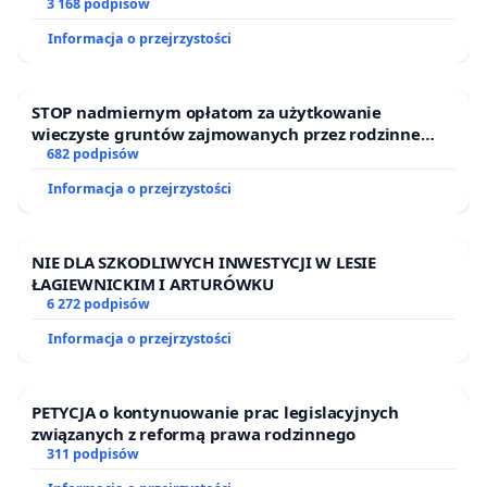
finansowej kluczowych urzędników i sędziów
3 168 podpisów
Informacja o przejrzystości
STOP nadmiernym opłatom za użytkowanie
wieczyste gruntów zajmowanych przez rodzinne
ogrody działkowe.
682 podpisów
Informacja o przejrzystości
NIE DLA SZKODLIWYCH INWESTYCJI W LESIE
ŁAGIEWNICKIM I ARTURÓWKU
6 272 podpisów
Informacja o przejrzystości
PETYCJA o kontynuowanie prac legislacyjnych
związanych z reformą prawa rodzinnego
311 podpisów