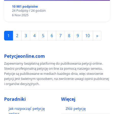
10 981 podpisów
24 Podpisy / 24 godzin
6 Nov 2025
1
2
3
4
5
6
7
8
9
10
»
Petycjeonline.com
Zapewniamy bezpłatną platformę do publikowania petycji online.
Stwórz profesjonalną petycję on-line za pomocą naszego serwisu.
Petycje są publikowane w mediach każdego dnia, więc stworzenie
petycji jest świetnym sposobem, na zwrócenie uwagi opinii publicznej
i organów decyzyjnych.
Poradniki
Więcej
Jak rozpocząć petycję
Złóż petycję
online