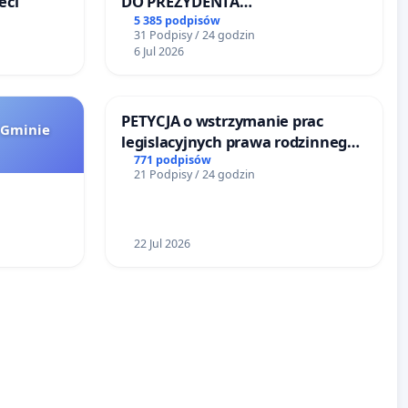
eci
DO PREZYDENTA
RZECZYPOSPOLITEJ POLSKIEJ
5 385 podpisów
31 Podpisy / 24 godzin
6 Jul 2026
PETYCJA o wstrzymanie prac
 Gminie
legislacyjnych prawa rodzinnego
narażających ofiary przemocy
771 podpisów
21 Podpisy / 24 godzin
22 Jul 2026