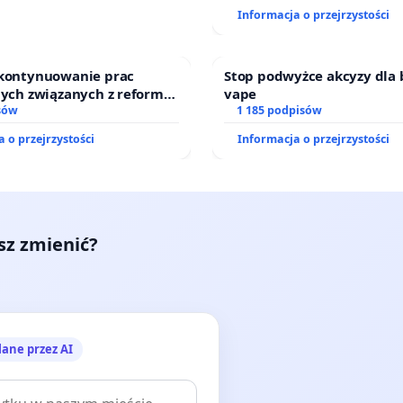
Informacja o przejrzystości
 kontynuowanie prac
Stop podwyżce akcyzy dla 
nych związanych z reformą
vape
zinnego
sów
1 185 podpisów
 o przejrzystości
Informacja o przejrzystości
esz zmienić?
lane przez AI