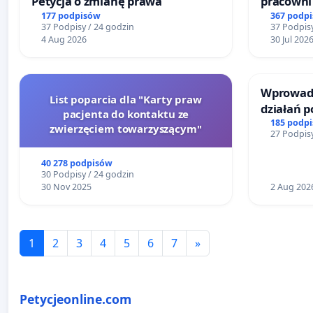
Petycja o zmianę prawa
pracowni 
Teatrze 
177 podpisów
367 podp
37 Podpisy / 24 godzin
37 Podpisy
4 Aug 2026
30 Jul 202
Wprowadz
List poparcia dla "Karty praw
działań 
pacjenta do kontaktu ze
bezpiecze
185 podp
zwierzęciem towarzyszącym"
27 Podpisy
Żeromski
40 278 podpisów
30 Podpisy / 24 godzin
30 Nov 2025
2 Aug 202
1
2
3
4
5
6
7
»
Petycjeonline.com