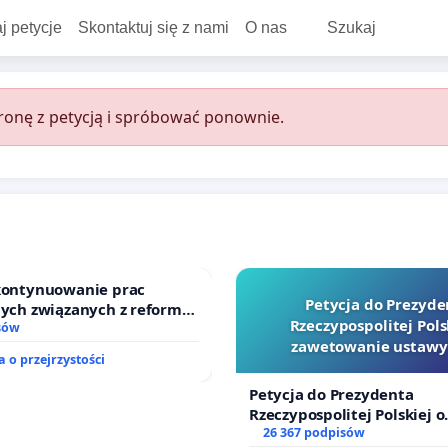
j petycje
Skontaktuj się z nami
O nas
Szukaj
onę z petycją i spróbować ponownie.
 kontynuowanie prac
Petycja do Prezyde
nych związanych z reformą
Rzeczypospolitej Pols
zinnego
sów
zawetowanie ustawy
 o przejrzystości
Szarlatan”
Petycja do Prezydenta
Rzeczypospolitej Polskiej o
zawetowanie ustawy „Lex 
26 367 podpisów