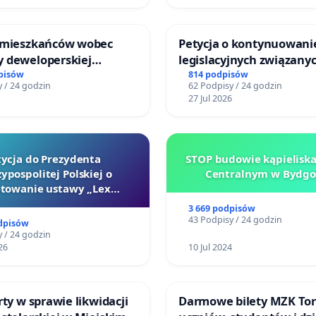
 mieszkańców wobec
Petycja o kontynuowani
 deweloperskiej
legislacyjnych związanyc
ielonych w rejonie
reformą prawa rodzinne
pisów
814 podpisów
 / 24 godzin
62 Podpisy / 24 godzin
 Straceńskich w Bielsku-
27 Jul 2026
tycja do Prezydenta
STOP budowie kąpielisk
ypospolitej Polskiej o
Centralnym w Bydgo
towanie ustawy „Lex
Szarlatan”
3 669 podpisów
43 Podpisy / 24 godzin
dpisów
 / 24 godzin
26
10 Jul 2024
rty w sprawie likwidacji
Darmowe bilety MZK Tor