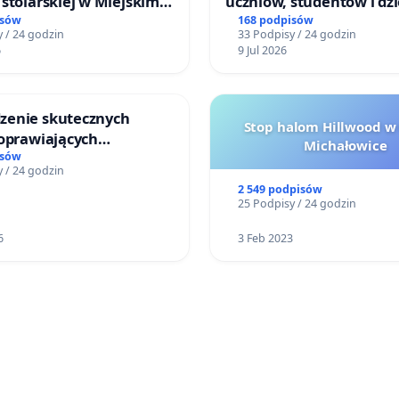
stolarskiej w Miejskim
uczniów, studentów i dzi
Miniatura w Gdańsku
isów
168 podpisów
 / 24 godzin
33 Podpisy / 24 godzin
6
9 Jul 2026
enie skutecznych
Stop halom Hillwood w
poprawiających
Michałowice
ństwo na ulicy
isów
 / 24 godzin
ego w Otwocku
2 549 podpisów
25 Podpisy / 24 godzin
6
3 Feb 2023