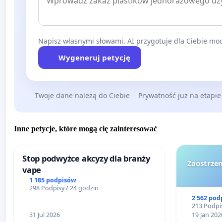
Napisz własnymi słowami. AI przygotuje dla Ciebie moc
Wygeneruj petycję
Twoje dane należą do Ciebie
Prywatność już na etapie
Inne petycje, które mogą cię zainteresować
Stop podwyżce akcyzy dla branży
Zaostrzen
vape
1 185 podpisów
298 Podpisy / 24 godzin
2 562 pod
213 Podpis
31 Jul 2026
19 Jan 202