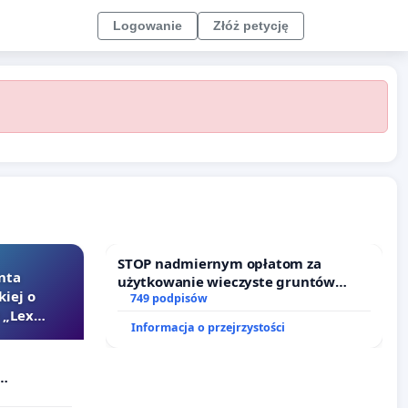
Logowanie
Złóż petycję
STOP nadmiernym opłatom za
nta
użytkowanie wieczyste gruntów
kiej o
zajmowanych przez rodzinne ogrody
749 podpisów
 „Lex
działkowe.
Informacja o przejrzystości
Szarlatan”