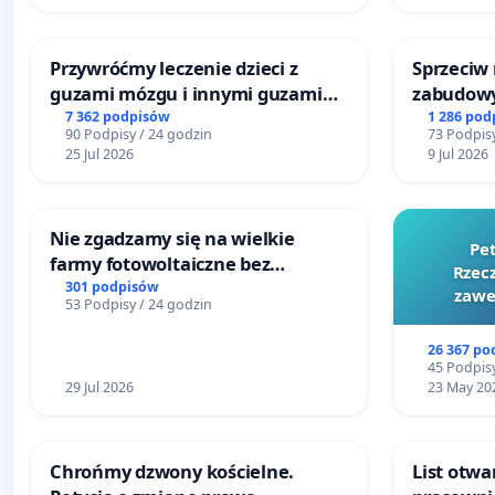
Przywróćmy leczenie dzieci z
Sprzeciw
guzami mózgu i innymi guzami
zabudowy
litymi do Górnośląskiego
terenow z
7 362 podpisów
1 286 pod
90 Podpisy / 24 godzin
73 Podpisy
Centrum Zdrowia Dziecka w
Bulwarów
25 Jul 2026
9 Jul 2026
Katowicach
Białej
Nie zgadzamy się na wielkie
Pe
farmy fotowoltaiczne bez
Rzecz
rzetelnych analiz i akceptacji
301 podpisów
zawe
53 Podpisy / 24 godzin
mieszkańców
26 367 po
45 Podpisy
29 Jul 2026
23 May 20
Chrońmy dzwony kościelne.
List otwa