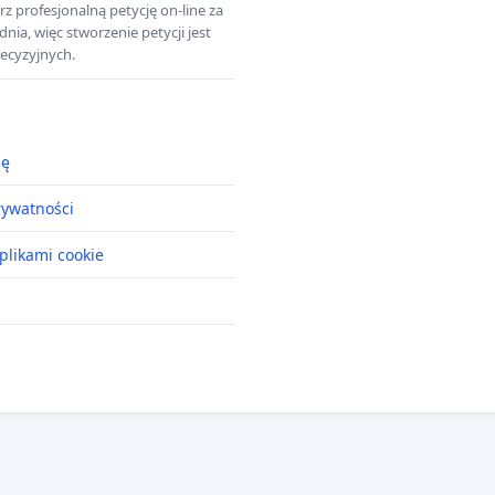
z profesjonalną petycję on-line za
a, więc stworzenie petycji jest
ecyzyjnych.
ję
rywatności
plikami cookie