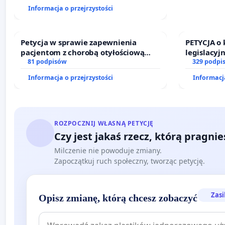
finansowej kluczowych urzędników i
Informacja o przejrzystości
sędziów
Petycja w sprawie zapewnienia
PETYCJA o
pacjentom z chorobą otyłościową
legislacyj
dostępu do kompleksowego leczenia
81 podpisów
prawa rod
329 podpi
oraz programów profilaktycznych.
Informacja o przejrzystości
Informacja
ROZPOCZNIJ WŁASNĄ PETYCJĘ
Czy jest jakaś rzecz, którą pragni
Milczenie nie powoduje zmiany.
Zapoczątkuj ruch społeczny, tworząc petycję.
Zasi
Opisz zmianę, którą chcesz zobaczyć