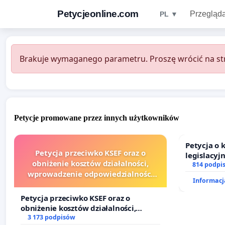
Petycjeonline.com
Przegląda
PL ▼
Brakuje wymaganego parametru. Proszę wrócić na str
Petycje promowane przez innych użytkowników
Petycja o
Petycja przeciwko KSEF oraz o
legislacyj
obniżenie kosztów działalności,
prawa rod
814 podpi
wprowadzenie odpowiedzialności
Informacja
finansowej kluczowych urzędników i
sędziów
Petycja przeciwko KSEF oraz o
obniżenie kosztów działalności,
wprowadzenie odpowiedzialności
3 173 podpisów