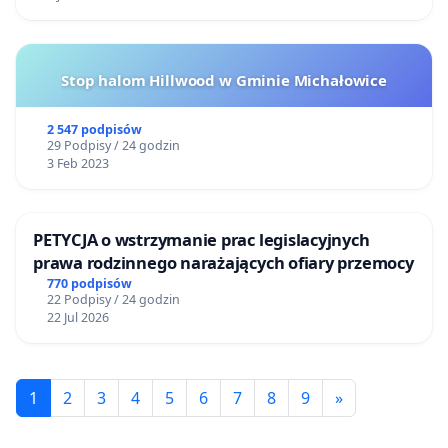
Stop halom Hillwood w Gminie Michałowice
2 547 podpisów
29 Podpisy / 24 godzin
3 Feb 2023
PETYCJA o wstrzymanie prac legislacyjnych
prawa rodzinnego narażających ofiary przemocy
770 podpisów
22 Podpisy / 24 godzin
22 Jul 2026
1
2
3
4
5
6
7
8
9
»