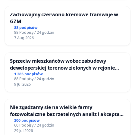
Zachowajmy czerwono-kremowe tramwaje w
GZM
88 podpisów
88 Podpisy / 24 godzin
7 Aug 2026
Sprzeciw mieszkańców wobec zabudowy
deweloperskiej terenow zielonych w rejonie
Bulwarów Straceńskich w Bielsku-Białej
1 285 podpisów
88 Podpisy / 24 godzin
9 Jul 2026
Nie zgadzamy się na wielkie farmy
fotowoltaiczne bez rzetelnych analiz i akceptacji
mieszkańców
300 podpisów
60 Podpisy / 24 godzin
29 Jul 2026