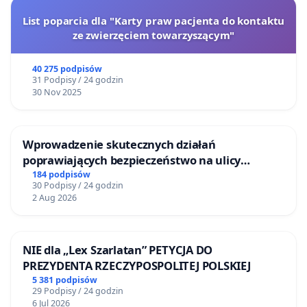
List poparcia dla "Karty praw pacjenta do kontaktu
ze zwierzęciem towarzyszącym"
40 275 podpisów
31 Podpisy / 24 godzin
30 Nov 2025
Wprowadzenie skutecznych działań
poprawiających bezpieczeństwo na ulicy
Żeromskiego w Otwocku
184 podpisów
30 Podpisy / 24 godzin
2 Aug 2026
NIE dla „Lex Szarlatan” PETYCJA DO
PREZYDENTA RZECZYPOSPOLITEJ POLSKIEJ
5 381 podpisów
29 Podpisy / 24 godzin
6 Jul 2026