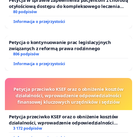
Petycja w sprawie zapewnienia pacjentom z chorobą
otyłościową dostępu do kompleksowego leczenia
oraz programów profilaktycznych.
80 podpisów
Informacja o przejrzystości
Petycja o kontynuowanie prac legislacyjnych
związanych z reformą prawa rodzinnego
806 podpisów
Informacja o przejrzystości
Petycja przeciwko KSEF oraz o obniżenie kosztów
działalności, wprowadzenie odpowiedzialności
finansowej kluczowych urzędników i sędziów
Petycja przeciwko KSEF oraz o obniżenie kosztów
działalności, wprowadzenie odpowiedzialności
finansowej kluczowych urzędników i sędziów
3 172 podpisów