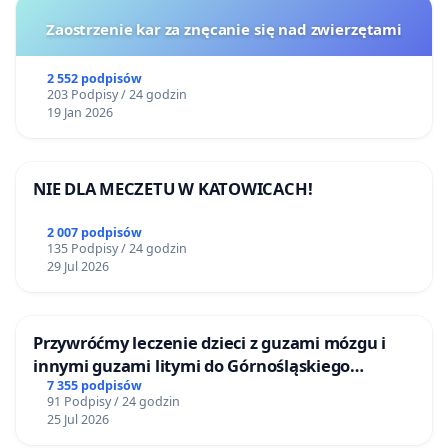
Zaostrzenie kar za znęcanie się nad zwierzętami
2 552 podpisów
203 Podpisy / 24 godzin
19 Jan 2026
NIE DLA MECZETU W KATOWICACH!
2 007 podpisów
135 Podpisy / 24 godzin
29 Jul 2026
Przywróćmy leczenie dzieci z guzami mózgu i
innymi guzami litymi do Górnośląskiego
Centrum Zdrowia Dziecka w Katowicach
7 355 podpisów
91 Podpisy / 24 godzin
25 Jul 2026