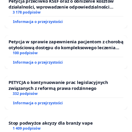
Petycja przeciwko KSEF oraz o obniżenie kosztów
działalności, wprowadzenie odpowiedzialności
finansowej kluczowych urzędników i sędziów
3 178 podpisów
Informacja o przejrzystości
Petycja w sprawie zapewnienia pacjentom z chorobą
otyłościową dostępu do kompleksowego leczenia
oraz programów profilaktycznych.
100 podpisów
Informacja o przejrzystości
PETYCJA o kontynuowanie prac legislacyjnych
związanych z reformą prawa rodzinnego
332 podpisów
Informacja o przejrzystości
Stop podwyżce akcyzy dla branży vape
1 409 podpisów