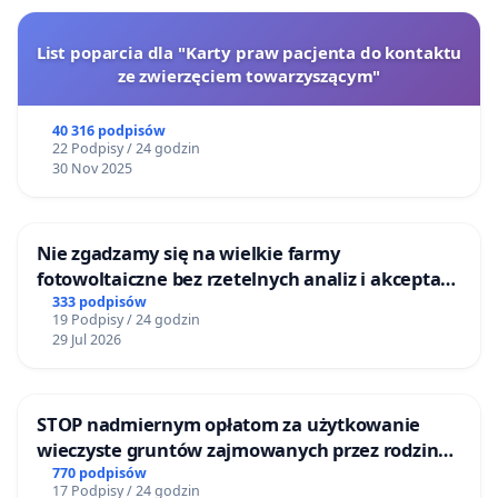
List poparcia dla "Karty praw pacjenta do kontaktu
ze zwierzęciem towarzyszącym"
40 316 podpisów
22 Podpisy / 24 godzin
30 Nov 2025
Nie zgadzamy się na wielkie farmy
fotowoltaiczne bez rzetelnych analiz i akceptacji
mieszkańców
333 podpisów
19 Podpisy / 24 godzin
29 Jul 2026
STOP nadmiernym opłatom za użytkowanie
wieczyste gruntów zajmowanych przez rodzinne
ogrody działkowe.
770 podpisów
17 Podpisy / 24 godzin