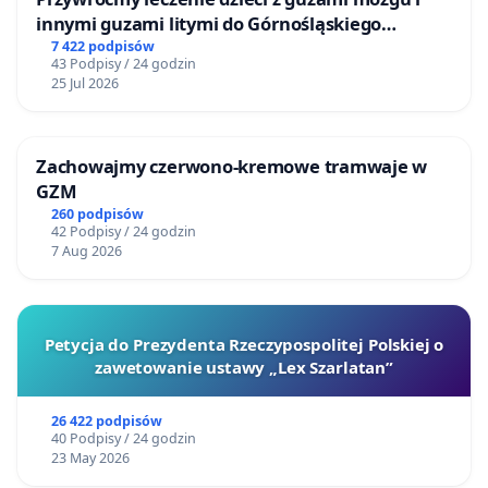
innymi guzami litymi do Górnośląskiego
Centrum Zdrowia Dziecka w Katowicach
7 422 podpisów
43 Podpisy / 24 godzin
25 Jul 2026
Zachowajmy czerwono-kremowe tramwaje w
GZM
260 podpisów
42 Podpisy / 24 godzin
7 Aug 2026
Petycja do Prezydenta Rzeczypospolitej Polskiej o
zawetowanie ustawy „Lex Szarlatan”
26 422 podpisów
40 Podpisy / 24 godzin
23 May 2026