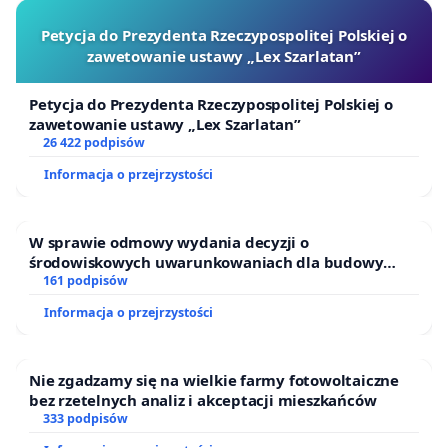
Petycja do Prezydenta Rzeczypospolitej Polskiej o
zawetowanie ustawy „Lex Szarlatan”
Petycja do Prezydenta Rzeczypospolitej Polskiej o
zawetowanie ustawy „Lex Szarlatan”
26 422 podpisów
Informacja o przejrzystości
W sprawie odmowy wydania decyzji o
środowiskowych uwarunkowaniach dla budowy
zakładu wytwarzania biometanu „Krynki” w
161 podpisów
Ostrowiu Południowym oraz ochrony mieszkańców i
Informacja o przejrzystości
Puszczy Knyszyńskiej
Nie zgadzamy się na wielkie farmy fotowoltaiczne
bez rzetelnych analiz i akceptacji mieszkańców
333 podpisów