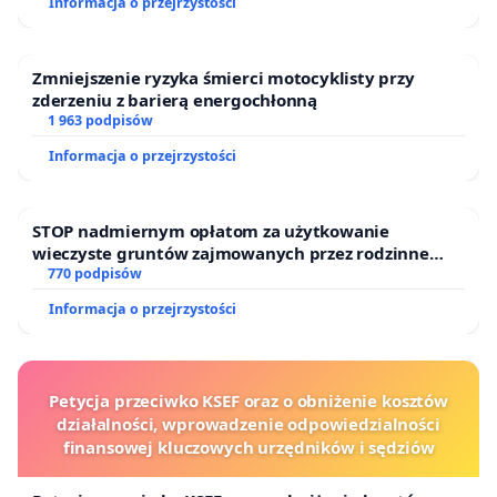
Informacja o przejrzystości
Zmniejszenie ryzyka śmierci motocyklisty przy
zderzeniu z barierą energochłonną
1 963 podpisów
Informacja o przejrzystości
STOP nadmiernym opłatom za użytkowanie
wieczyste gruntów zajmowanych przez rodzinne
ogrody działkowe.
770 podpisów
Informacja o przejrzystości
Petycja przeciwko KSEF oraz o obniżenie kosztów
działalności, wprowadzenie odpowiedzialności
finansowej kluczowych urzędników i sędziów