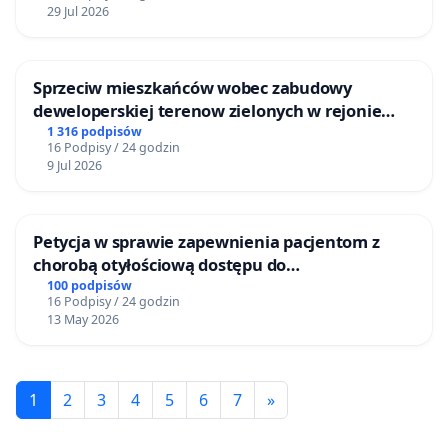
29 Jul 2026
Sprzeciw mieszkańców wobec zabudowy
deweloperskiej terenow zielonych w rejonie
Bulwarów Straceńskich w Bielsku-Białej
1 316 podpisów
16 Podpisy / 24 godzin
9 Jul 2026
Petycja w sprawie zapewnienia pacjentom z
chorobą otyłościową dostępu do
kompleksowego leczenia oraz programów
100 podpisów
16 Podpisy / 24 godzin
profilaktycznych.
13 May 2026
1
2
3
4
5
6
7
»