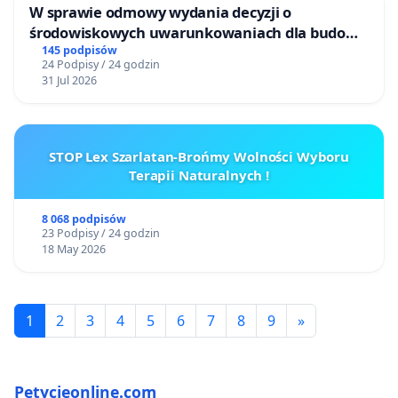
W sprawie odmowy wydania decyzji o
środowiskowych uwarunkowaniach dla budowy
zakładu wytwarzania biometanu „Krynki” w
145 podpisów
24 Podpisy / 24 godzin
Ostrowiu Południowym oraz ochrony
31 Jul 2026
mieszkańców i Puszczy Knyszyńskiej
STOP Lex Szarlatan-Brońmy Wolności Wyboru
Terapii Naturalnych !
8 068 podpisów
23 Podpisy / 24 godzin
18 May 2026
1
2
3
4
5
6
7
8
9
»
Petycjeonline.com