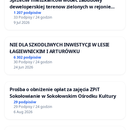
deweloperskiej terenow zielonych w rejonie
Bulwarów Straceńskich w Bielsku-Białej
1 207 podpisów
33 Podpisy / 24 godzin
9 Jul 2026
NIE DLA SZKODLIWYCH INWESTYCJI W LESIE
ŁAGIEWNICKIM I ARTURÓWKU
6 302 podpisów
30 Podpisy / 24 godzin
24 Jun 2026
Prośba o obniżenie opłat za zajęcia ZPiT
Sokołowianie w Sokołowskim Ośrodku Kultury
29 podpisów
29 Podpisy / 24 godzin
6 Aug 2026