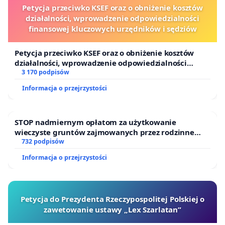
Petycja przeciwko KSEF oraz o obniżenie kosztów
działalności, wprowadzenie odpowiedzialności
finansowej kluczowych urzędników i sędziów
Petycja przeciwko KSEF oraz o obniżenie kosztów
działalności, wprowadzenie odpowiedzialności
finansowej kluczowych urzędników i sędziów
3 170 podpisów
Informacja o przejrzystości
STOP nadmiernym opłatom za użytkowanie
wieczyste gruntów zajmowanych przez rodzinne
ogrody działkowe.
732 podpisów
Informacja o przejrzystości
Petycja do Prezydenta Rzeczypospolitej Polskiej o
zawetowanie ustawy „Lex Szarlatan”