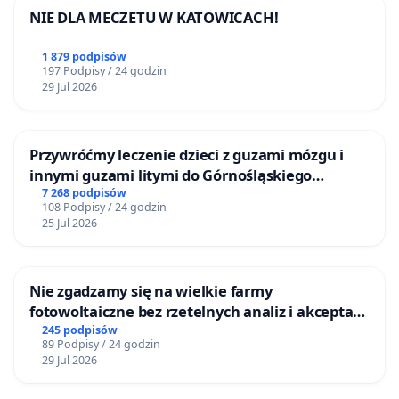
NIE DLA MECZETU W KATOWICACH!
1 879 podpisów
197 Podpisy / 24 godzin
29 Jul 2026
Przywróćmy leczenie dzieci z guzami mózgu i
innymi guzami litymi do Górnośląskiego
Centrum Zdrowia Dziecka w Katowicach
7 268 podpisów
108 Podpisy / 24 godzin
25 Jul 2026
Nie zgadzamy się na wielkie farmy
fotowoltaiczne bez rzetelnych analiz i akceptacji
mieszkańców
245 podpisów
89 Podpisy / 24 godzin
29 Jul 2026