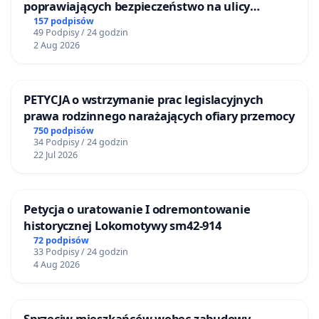
poprawiających bezpieczeństwo na ulicy
Żeromskiego w Otwocku
157 podpisów
49 Podpisy / 24 godzin
2 Aug 2026
PETYCJA o wstrzymanie prac legislacyjnych
prawa rodzinnego narażających ofiary przemocy
750 podpisów
34 Podpisy / 24 godzin
22 Jul 2026
Petycja o uratowanie I odremontowanie
historycznej Lokomotywy sm42-914
72 podpisów
33 Podpisy / 24 godzin
4 Aug 2026
Sprzeciw mieszkańców wobec zabudowy