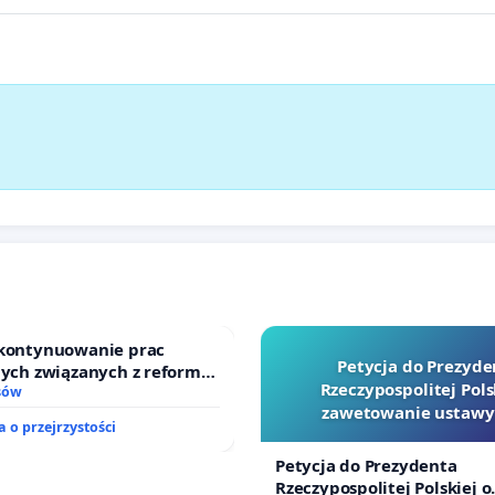
 kontynuowanie prac
Petycja do Prezyde
nych związanych z reformą
Rzeczypospolitej Pols
zinnego
sów
zawetowanie ustawy
 o przejrzystości
Szarlatan”
Petycja do Prezydenta
Rzeczypospolitej Polskiej o