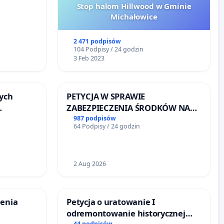
Stop halom Hillwood w Gminie
Michałowice
2 471 podpisów
104 Podpisy / 24 godzin
3 Feb 2023
ych
PETYCJA W SPRAWIE
ZABEZPIECZENIA ŚRODKÓW NA
FUNKCJONOWANIE SCHRONISKA
987 podpisów
64 Podpisy / 24 godzin
u
DLA BEZDOMNYCH ZWIERZĄT W
SKARYSZEWIE
2 Aug 2026
zenia
Petycja o uratowanie I
odremontowanie historycznej
44 podpisów