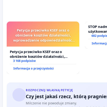
STOP nadm
Petycja przeciwko KSEF oraz o
użytkowan
obniżenie kosztów działalności,
zajmowany
682 podpi
wprowadzenie odpowiedzialności
działkowe.
Informacja
finansowej kluczowych urzędników i
sędziów
Petycja przeciwko KSEF oraz o
obniżenie kosztów działalności,
wprowadzenie odpowiedzialności
3 168 podpisów
finansowej kluczowych urzędników i
Informacja o przejrzystości
sędziów
ROZPOCZNIJ WŁASNĄ PETYCJĘ
Czy jest jakaś rzecz, którą pragni
Milczenie nie powoduje zmiany.