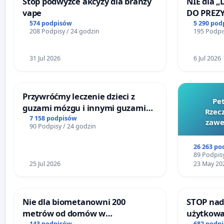
Stop podwyżce akcyzy dla branży
NIE dla „
vape
DO PREZ
RZECZYPO
574 podpisów
5 290 pod
208 Podpisy / 24 godzin
195 Podpis
31 Jul 2026
6 Jul 2026
Przywróćmy leczenie dzieci z
Pe
guzami mózgu i innymi guzami
Rzecz
litymi do Górnośląskiego
7 158 podpisów
zawe
90 Podpisy / 24 godzin
Centrum Zdrowia Dziecka w
Katowicach
26 263 po
89 Podpisy
25 Jul 2026
23 May 20
Nie dla biometanowni 200
STOP nad
metrów od domów w
użytkowa
143 podpisów
682 podp