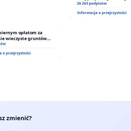
zawetowanie ustawy „Lex 
26 263 podpisów
Informacja o przejrzystości
iernym opłatom za
ie wieczyste gruntów
ch przez rodzinne ogrody
sów
 o przejrzystości
esz zmienić?