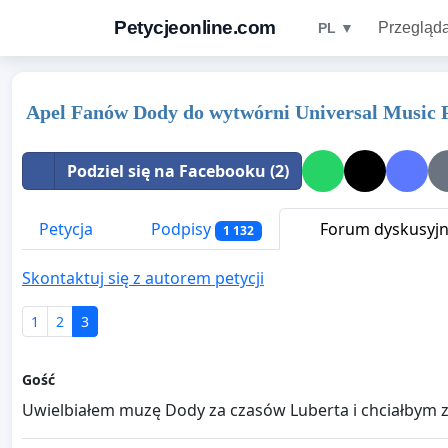
Petycjeonline.com
Przegląda
PL ▼
Apel Fanów Dody do wytwórni Universal Music 
Podziel się na Facebooku (2)
Petycja
Podpisy
Forum dyskusyj
1 132
Skontaktuj się z autorem petycji
1
2
3
Gość
Uwielbiałem muzę Dody za czasów Luberta i chciałbym z