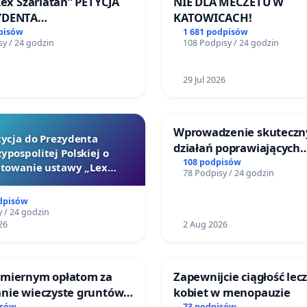
Lex Szarlatan” PETYCJA
NIE DLA MECZETU W
YDENTA
KATOWICACH!
SPOLITEJ POLSKIEJ
pisów
1 681 podpisów
y / 24 godzin
108 Podpisy / 24 godzin
29 Jul 2026
Wprowadzenie skuteczn
tycja do Prezydenta
działań poprawiających
ypospolitej Polskiej o
bezpieczeństwo na ulicy
108 podpisów
towanie ustawy „Lex
78 Podpisy / 24 godzin
Żeromskiego w Otwock
Szarlatan”
dpisów
 / 24 godzin
26
2 Aug 2026
miernym opłatom za
Zapewnijcie ciągłość lec
nie wieczyste gruntów
kobiet w menopauzie
isów
73 podpisów