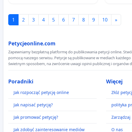
1
2
3
4
5
6
7
8
9
10
»
Petycjeonline.com
Zapewniamy bezpłatną platformę do publikowania petycji online. Stwór
pomocą naszego serwisu. Petycje są publikowane w mediach każdego dni
świetnym sposobem, na zwrócenie uwagi opinii publicznej i organów d
Poradniki
Więcej
Jak rozpocząć petycję online
Złóż petyc
Jak napisać petycję?
polityka p
Jak promować petycję?
Zarządzaj 
Jak zdobyć zainteresowanie mediów
O nas