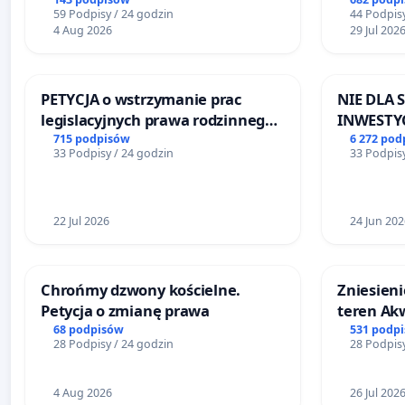
Biernatkach, gm. Wądroże
zajmowan
59 Podpisy / 24 godzin
44 Podpisy
Wielkie
ogrody d
4 Aug 2026
29 Jul 202
PETYCJA o wstrzymanie prac
NIE DLA
legislacyjnych prawa rodzinnego
INWESTYC
narażających ofiary przemocy
ŁAGIEWN
715 podpisów
6 272 pod
33 Podpisy / 24 godzin
33 Podpisy
22 Jul 2026
24 Jun 202
Chrońmy dzwony kościelne.
Zniesieni
Petycja o zmianę prawa
teren Ak
dostęp do
68 podpisów
531 podp
28 Podpisy / 24 godzin
28 Podpisy
mieszkań
4 Aug 2026
26 Jul 202