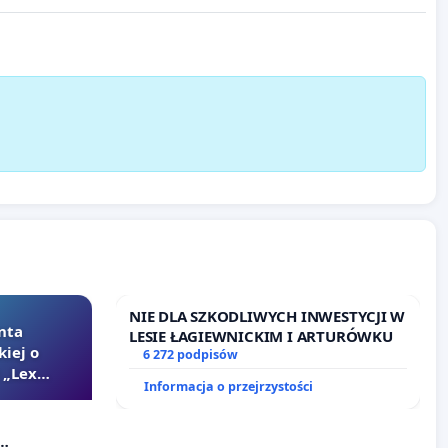
NIE DLA SZKODLIWYCH INWESTYCJI W
nta
LESIE ŁAGIEWNICKIM I ARTURÓWKU
kiej o
6 272 podpisów
 „Lex
Informacja o przejrzystości