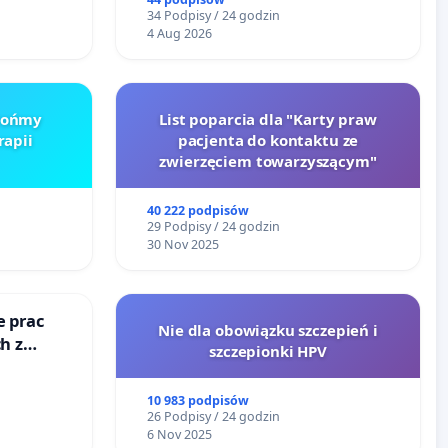
Lokomotywy sm42-914
34 Podpisy / 24 godzin
4 Aug 2026
Brońmy
List poparcia dla "Karty praw
rapii
pacjenta do kontaktu ze
zwierzęciem towarzyszącym"
40 222 podpisów
29 Podpisy / 24 godzin
30 Nov 2025
e prac
Nie dla obowiązku szczepień i
h z
szczepionki HPV
go
10 983 podpisów
26 Podpisy / 24 godzin
6 Nov 2025