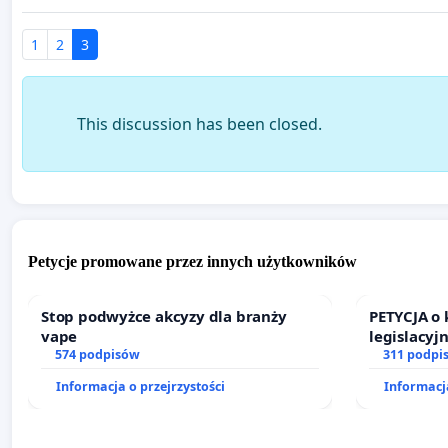
1
2
3
This discussion has been closed.
Petycje promowane przez innych użytkowników
Stop podwyżce akcyzy dla branży
PETYCJA o
vape
legislacyj
574 podpisów
prawa rod
311 podpi
Informacja o przejrzystości
Informacja