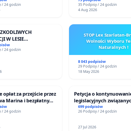
ych przez rodzinne
 / 24 godzin
35 Podpisy / 24 godzin
ziałkowe.
6
4 Aug 2026
 SZKODLIWYCH
STOP Lex Szarlatan-
JI W LESIE
Wolności Wyboru Te
ICKIM I ARTURÓWKU
pisów
Naturalnych !
 / 24 godzin
8 043 podpisów
29 Podpisy / 24 godzin
6
18 May 2026
e opłat za przejście przez
Petycja o kontynuowani
wa Marina i bezpłatny
legislacyjnych związanyc
 Jeziora Nyskiego dla
reformą prawa rodzinne
isów
699 podpisów
 / 24 godzin
26 Podpisy / 24 godzin
ców Gminy Nysa
6
27 Jul 2026