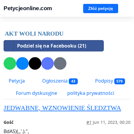
Petycjeonline.com
Złóż petycję
AKT WOLI NARODU
Podziel się na Facebooku (21)
Petycja
Ogłoszenia
Podpisy
43
579
Forum dyskusyjne
polityka prywatności
JEDWABNE, WZNOWIENIE ŚLEDZTWA
Gość
#1
Jun 11, 2023, 00:20
BdAS)(,,'.).",