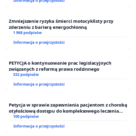
Informacja o przejrzystości
Zmniejszenie ryzyka śmierci motocyklisty przy
zderzeniu z barierą energochłonną
1 968 podpisów
Informacja o przejrzystości
PETYCJA o kontynuowanie prac legislacyjnych
związanych z reformą prawa rodzinnego
332 podpisów
Informacja o przejrzystości
Petycja w sprawie zapewnienia pacjentom z chorobą
otyłościową dostępu do kompleksowego leczenia
oraz programów profilaktycznych.
100 podpisów
Informacja o przejrzystości