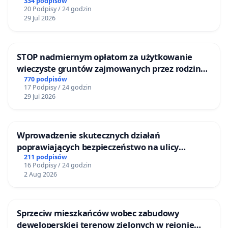
mieszkańców
334 podpisów
20 Podpisy / 24 godzin
29 Jul 2026
STOP nadmiernym opłatom za użytkowanie
wieczyste gruntów zajmowanych przez rodzinne
ogrody działkowe.
770 podpisów
17 Podpisy / 24 godzin
29 Jul 2026
Wprowadzenie skutecznych działań
poprawiających bezpieczeństwo na ulicy
Żeromskiego w Otwocku
211 podpisów
16 Podpisy / 24 godzin
2 Aug 2026
Sprzeciw mieszkańców wobec zabudowy
deweloperskiej terenow zielonych w rejonie