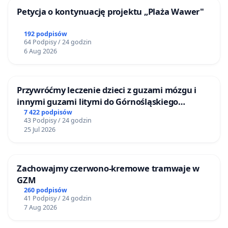
Petycja o kontynuację projektu „Plaża Wawer"
192 podpisów
64 Podpisy / 24 godzin
6 Aug 2026
Przywróćmy leczenie dzieci z guzami mózgu i
innymi guzami litymi do Górnośląskiego
Centrum Zdrowia Dziecka w Katowicach
7 422 podpisów
43 Podpisy / 24 godzin
25 Jul 2026
Zachowajmy czerwono-kremowe tramwaje w
GZM
260 podpisów
41 Podpisy / 24 godzin
7 Aug 2026