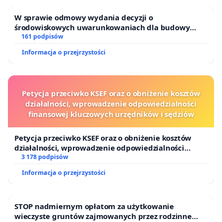
W sprawie odmowy wydania decyzji o
środowiskowych uwarunkowaniach dla budowy
zakładu wytwarzania biometanu „Krynki” w
161 podpisów
Ostrowiu Południowym oraz ochrony mieszkańców i
Informacja o przejrzystości
Puszczy Knyszyńskiej
Petycja przeciwko KSEF oraz o obniżenie kosztów
działalności, wprowadzenie odpowiedzialności
finansowej kluczowych urzędników i sędziów
Petycja przeciwko KSEF oraz o obniżenie kosztów
działalności, wprowadzenie odpowiedzialności
finansowej kluczowych urzędników i sędziów
3 178 podpisów
Informacja o przejrzystości
STOP nadmiernym opłatom za użytkowanie
wieczyste gruntów zajmowanych przez rodzinne