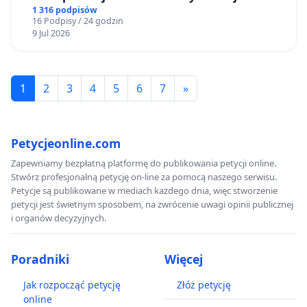
Bulwarów Straceńskich w Bielsku-Białej
1 316 podpisów
16 Podpisy / 24 godzin
9 Jul 2026
1
2
3
4
5
6
7
»
Petycjeonline.com
Zapewniamy bezpłatną platformę do publikowania petycji online.
Stwórz profesjonalną petycję on-line za pomocą naszego serwisu.
Petycje są publikowane w mediach każdego dnia, więc stworzenie
petycji jest świetnym sposobem, na zwrócenie uwagi opinii publicznej
i organów decyzyjnych.
Poradniki
Więcej
Jak rozpocząć petycję
Złóż petycję
online