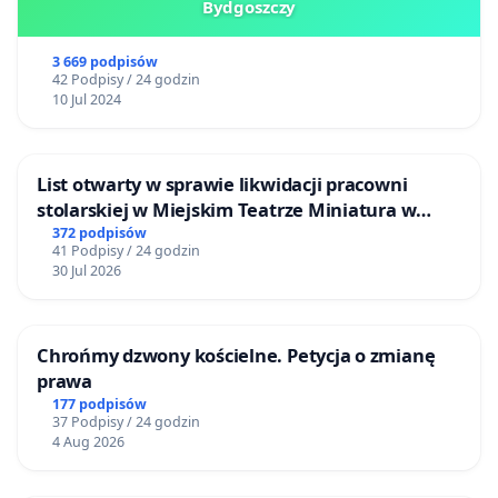
Bydgoszczy
3 669 podpisów
42 Podpisy / 24 godzin
10 Jul 2024
List otwarty w sprawie likwidacji pracowni
stolarskiej w Miejskim Teatrze Miniatura w
Gdańsku
372 podpisów
41 Podpisy / 24 godzin
30 Jul 2026
Chrońmy dzwony kościelne. Petycja o zmianę
prawa
177 podpisów
37 Podpisy / 24 godzin
4 Aug 2026