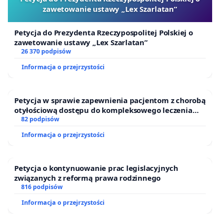
zawetowanie ustawy „Lex Szarlatan”
Petycja do Prezydenta Rzeczypospolitej Polskiej o
zawetowanie ustawy „Lex Szarlatan”
26 370 podpisów
Informacja o przejrzystości
Petycja w sprawie zapewnienia pacjentom z chorobą
otyłościową dostępu do kompleksowego leczenia
oraz programów profilaktycznych.
82 podpisów
Informacja o przejrzystości
Petycja o kontynuowanie prac legislacyjnych
związanych z reformą prawa rodzinnego
816 podpisów
Informacja o przejrzystości