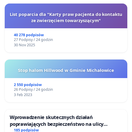
List poparcia dla "Karty praw pacjenta do kontaktu
ze zwierzęciem towarzyszącym"
40 278 podpisów
27 Podpisy / 24 godzin
30 Nov 2025
Stop halom Hillwood w Gminie Michałowice
2 550 podpisów
26 Podpisy / 24 godzin
3 Feb 2023
Wprowadzenie skutecznych działań
poprawiających bezpieczeństwo na ulicy
Żeromskiego w Otwocku
185 podpisów