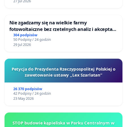
27 Jul 2026
Nie zgadzamy się na wielkie farmy
fotowoltaiczne bez rzetelnych analiz i akceptacji
mieszkańców
304 podpisów
50 Podpisy / 24 godzin
29 Jul 2026
Petycja do Prezydenta Rzeczypospolitej Polskiej o
zawetowanie ustawy „Lex Szarlatan”
26 370 podpisów
42 Podpisy / 24 godzin
23 May 2026
STOP budowie kąpieliska w Parku Centralnym w