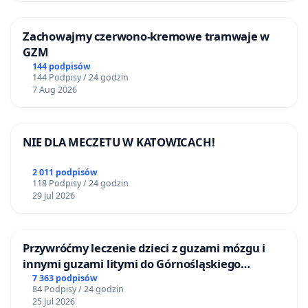
Zachowajmy czerwono-kremowe tramwaje w
GZM
144 podpisów
144 Podpisy / 24 godzin
7 Aug 2026
NIE DLA MECZETU W KATOWICACH!
2 011 podpisów
118 Podpisy / 24 godzin
29 Jul 2026
Przywróćmy leczenie dzieci z guzami mózgu i
innymi guzami litymi do Górnośląskiego
Centrum Zdrowia Dziecka w Katowicach
7 363 podpisów
84 Podpisy / 24 godzin
25 Jul 2026