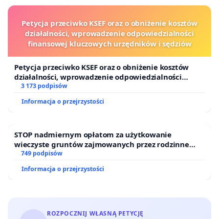
Petycja przeciwko KSEF oraz o obniżenie kosztów
działalności, wprowadzenie odpowiedzialności
finansowej kluczowych urzędników i sędziów
Petycja przeciwko KSEF oraz o obniżenie kosztów
działalności, wprowadzenie odpowiedzialności
finansowej kluczowych urzędników i sędziów
3 173 podpisów
Informacja o przejrzystości
STOP nadmiernym opłatom za użytkowanie
wieczyste gruntów zajmowanych przez rodzinne
ogrody działkowe.
749 podpisów
Informacja o przejrzystości
ROZPOCZNIJ WŁASNĄ PETYCJĘ