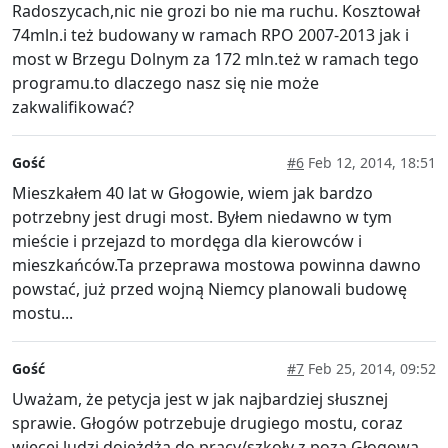
Radoszycach,nic nie grozi bo nie ma ruchu. Kosztował
74mln.i też budowany w ramach RPO 2007-2013 jak i
most w Brzegu Dolnym za 172 mln.też w ramach tego
programu.to dlaczego nasz się nie może
zakwalifikować?
Gość
#6
Feb 12, 2014, 18:51
Mieszkałem 40 lat w Głogowie, wiem jak bardzo
potrzebny jest drugi most. Byłem niedawno w tym
mieście i przejazd to mordęga dla kierowców i
mieszkańców.Ta przeprawa mostowa powinna dawno
powstać, już przed wojną Niemcy planowali budowę
mostu...
Gość
#7
Feb 25, 2014, 09:52
Uważam, że petycja jest w jak najbardziej słusznej
sprawie. Głogów potrzebuje drugiego mostu, coraz
więcej ludzi dojeżdża do pracy/szkoły z poza Głogowa,