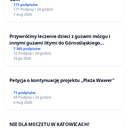
171 podpisów
171 Podpisy / 24 godzin
7 Aug 2026
Przywróćmy leczenie dzieci z guzami mózgu i
innymi guzami litymi do Górnośląskiego
Centrum Zdrowia Dziecka w Katowicach
7 365 podpisów
72 Podpisy / 24 godzin
25 Jul 2026
Petycja o kontynuację projektu „Plaża Wawer"
71 podpisów
69 Podpisy / 24 godzin
6 Aug 2026
NIE DLA MECZETU W KATOWICACH!