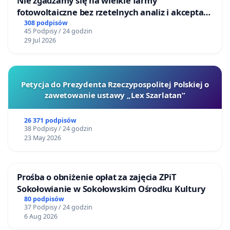
Nie zgadzamy się na wielkie farmy
fotowoltaiczne bez rzetelnych analiz i akceptacji
mieszkańców
308 podpisów
45 Podpisy / 24 godzin
29 Jul 2026
Petycja do Prezydenta Rzeczypospolitej Polskiej o
zawetowanie ustawy „Lex Szarlatan”
26 371 podpisów
38 Podpisy / 24 godzin
23 May 2026
Prośba o obniżenie opłat za zajęcia ZPiT
Sokołowianie w Sokołowskim Ośrodku Kultury
80 podpisów
37 Podpisy / 24 godzin
6 Aug 2026