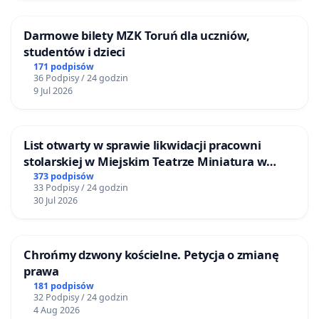
Darmowe bilety MZK Toruń dla uczniów,
studentów i dzieci
171 podpisów
36 Podpisy / 24 godzin
9 Jul 2026
List otwarty w sprawie likwidacji pracowni
stolarskiej w Miejskim Teatrze Miniatura w
Gdańsku
373 podpisów
33 Podpisy / 24 godzin
30 Jul 2026
Chrońmy dzwony kościelne. Petycja o zmianę
prawa
181 podpisów
32 Podpisy / 24 godzin
4 Aug 2026