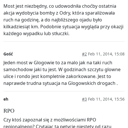
Most jest niezbędny, co udowodniła choćby ostatnia
akcja wydobycia bomby z Odry, która sparaliżowała
ruch na godzinę, a do najbliższego ojadu było
kilkadziesiąt km. Podobnie sytuacja wygląda przy okazji
każdego wypadku lub stłuczki.
Gość
#2
Feb 11, 2014, 15:08
Jeden most w Glogowie to za malo jak na taki ruch
samochodow jaki tu jest. W godzinach szczytu glowne
ulice i rondo jest kompletnie zakorkowane. Jest to
naprawde trudna sytuacja na Glogowskich drogach .
eh
#3
Feb 11, 2014, 15:56
RPO
Czy ktoś zapoznał się z możliwościami RPO
regionalnego? Czytajac tą petycję niestety od razu