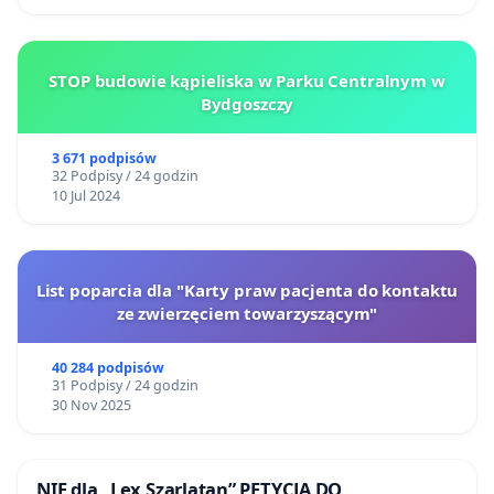
STOP budowie kąpieliska w Parku Centralnym w
Bydgoszczy
3 671 podpisów
32 Podpisy / 24 godzin
10 Jul 2024
List poparcia dla "Karty praw pacjenta do kontaktu
ze zwierzęciem towarzyszącym"
40 284 podpisów
31 Podpisy / 24 godzin
30 Nov 2025
NIE dla „Lex Szarlatan” PETYCJA DO