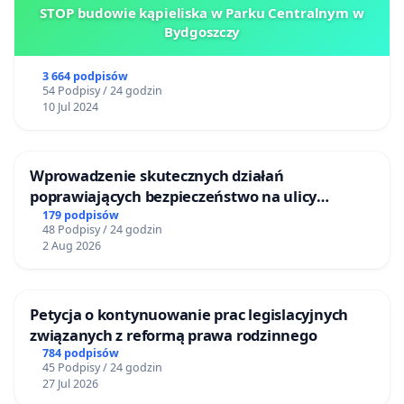
STOP budowie kąpieliska w Parku Centralnym w
Bydgoszczy
3 664 podpisów
54 Podpisy / 24 godzin
10 Jul 2024
Wprowadzenie skutecznych działań
poprawiających bezpieczeństwo na ulicy
Żeromskiego w Otwocku
179 podpisów
48 Podpisy / 24 godzin
2 Aug 2026
Petycja o kontynuowanie prac legislacyjnych
związanych z reformą prawa rodzinnego
784 podpisów
45 Podpisy / 24 godzin
27 Jul 2026