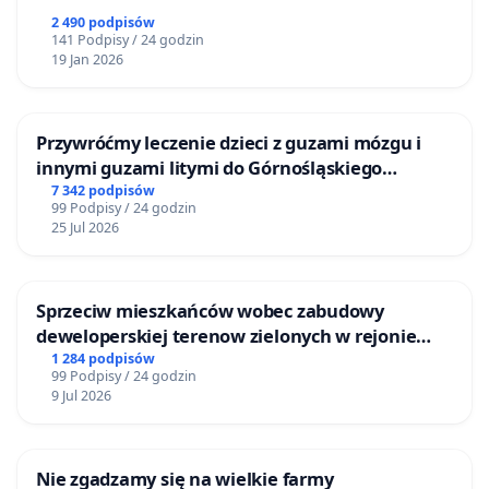
2 490 podpisów
141 Podpisy / 24 godzin
19 Jan 2026
Przywróćmy leczenie dzieci z guzami mózgu i
innymi guzami litymi do Górnośląskiego
Centrum Zdrowia Dziecka w Katowicach
7 342 podpisów
99 Podpisy / 24 godzin
25 Jul 2026
Sprzeciw mieszkańców wobec zabudowy
deweloperskiej terenow zielonych w rejonie
Bulwarów Straceńskich w Bielsku-Białej
1 284 podpisów
99 Podpisy / 24 godzin
9 Jul 2026
Nie zgadzamy się na wielkie farmy