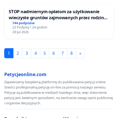
STOP nadmiernym opłatom za użytkowanie
wieczyste gruntów zajmowanych przez rodzinne
ogrody działkowe.
744 podpisów
22 Podpisy / 24 godzin
29 Jul 2026
1
2
3
4
5
6
7
8
»
Petycjeonline.com
Zapewniamy bezpłatną platformę do publikowania petycji online.
Stwórz profesjonalną petycję on-line za pomocą naszego serwisu.
Petycje są publikowane w mediach każdego dnia, więc stworzenie
petycji jest świetnym sposobem, na zwrócenie uwagi opinii publicznej
i organów decyzyjnych.