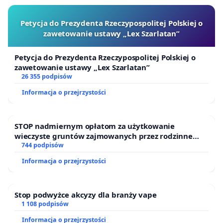
Petycja do Prezydenta Rzeczypospolitej Polskiej o
zawetowanie ustawy „Lex Szarlatan”
Petycja do Prezydenta Rzeczypospolitej Polskiej o
zawetowanie ustawy „Lex Szarlatan”
26 355 podpisów
Informacja o przejrzystości
STOP nadmiernym opłatom za użytkowanie
wieczyste gruntów zajmowanych przez rodzinne
ogrody działkowe.
744 podpisów
Informacja o przejrzystości
Stop podwyżce akcyzy dla branży vape
1 108 podpisów
Informacja o przejrzystości