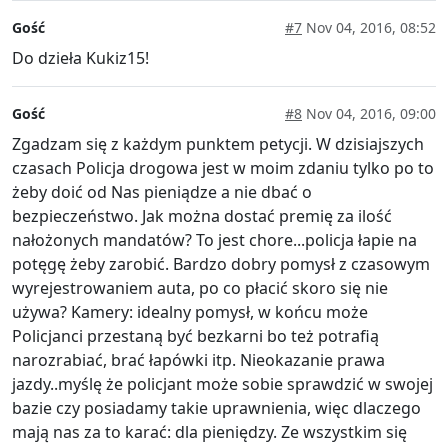
Gość
#7
Nov 04, 2016, 08:52
Do dzieła Kukiz15!
Gość
#8
Nov 04, 2016, 09:00
Zgadzam się z każdym punktem petycji. W dzisiajszych
czasach Policja drogowa jest w moim zdaniu tylko po to
żeby doić od Nas pieniądze a nie dbać o
bezpieczeństwo. Jak można dostać premię za ilość
nałożonych mandatów? To jest chore...policja łapie na
potęgę żeby zarobić. Bardzo dobry pomysł z czasowym
wyrejestrowaniem auta, po co płacić skoro się nie
używa? Kamery: idealny pomysł, w końcu może
Policjanci przestaną być bezkarni bo też potrafią
narozrabiać, brać łapówki itp. Nieokazanie prawa
jazdy..myślę że policjant może sobie sprawdzić w swojej
bazie czy posiadamy takie uprawnienia, więc dlaczego
mają nas za to karać: dla pieniędzy. Ze wszystkim się