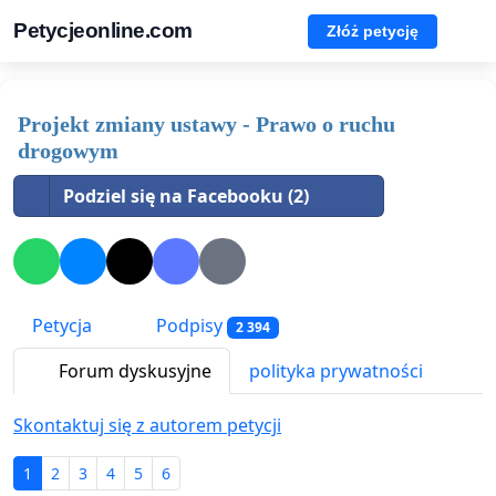
Petycjeonline.com
Złóż petycję
Projekt zmiany ustawy - Prawo o ruchu
drogowym
Podziel się na Facebooku (2)
Petycja
Podpisy
2 394
Forum dyskusyjne
polityka prywatności
Skontaktuj się z autorem petycji
1
2
3
4
5
6