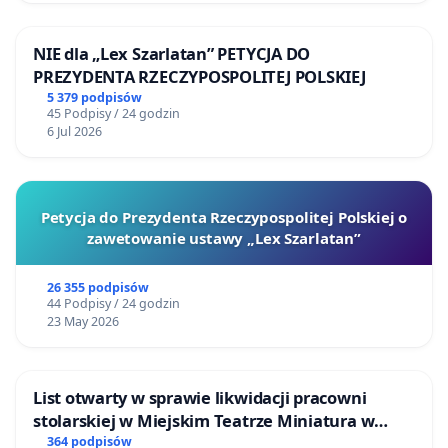
NIE dla „Lex Szarlatan” PETYCJA DO
PREZYDENTA RZECZYPOSPOLITEJ POLSKIEJ
5 379 podpisów
45 Podpisy / 24 godzin
6 Jul 2026
Petycja do Prezydenta Rzeczypospolitej Polskiej o
zawetowanie ustawy „Lex Szarlatan”
26 355 podpisów
44 Podpisy / 24 godzin
23 May 2026
List otwarty w sprawie likwidacji pracowni
stolarskiej w Miejskim Teatrze Miniatura w
Gdańsku
364 podpisów