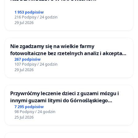
1 953 podpisów
216 Podpisy / 24 godzin
29 Jul 2026
Nie zgadzamy się na wielkie farmy
fotowoltaiczne bez rzetelnych analiz i akceptacji
mieszkańców
267 podpisów
107 Podpisy / 24 godzin
29 Jul 2026
Przywróćmy leczenie dzieci z guzami mózgu i
innymi guzami litymi do Górnośląskiego
Centrum Zdrowia Dziecka w Katowicach
7 295 podpisów
98 Podpisy / 24 godzin
25 Jul 2026