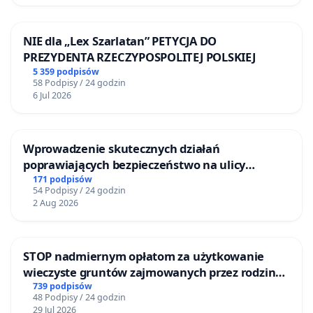
NIE dla „Lex Szarlatan” PETYCJA DO
PREZYDENTA RZECZYPOSPOLITEJ POLSKIEJ
5 359 podpisów
58 Podpisy / 24 godzin
6 Jul 2026
Wprowadzenie skutecznych działań
poprawiających bezpieczeństwo na ulicy
Żeromskiego w Otwocku
171 podpisów
54 Podpisy / 24 godzin
2 Aug 2026
STOP nadmiernym opłatom za użytkowanie
wieczyste gruntów zajmowanych przez rodzinne
ogrody działkowe.
739 podpisów
48 Podpisy / 24 godzin
29 Jul 2026