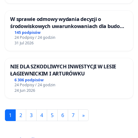
W sprawie odmowy wydania decyzji o
środowiskowych uwarunkowaniach dla budowy
zakładu wytwarzania biometanu „Krynki” w
145 podpisów
24 Podpisy / 24 godzin
Ostrowiu Południowym oraz ochrony
31 Jul 2026
mieszkańców i Puszczy Knyszyńskiej
NIE DLA SZKODLIWYCH INWESTYCJI W LESIE
ŁAGIEWNICKIM I ARTURÓWKU
6 306 podpisów
24 Podpisy / 24 godzin
24 Jun 2026
1
2
3
4
5
6
7
»