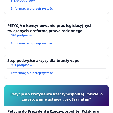
finansowej kluczowych urzędników i sędziów
3 170 podpisów
Informacja o przejrzystości
PETYCJA o kontynuowanie prac legislacyjnych
związanych z reformą prawa rodzinnego
326 podpisów
Informacja o przejrzystości
Stop podwyżce akcyzy dla branży vape
931 podpisów
Informacja o przejrzystości
Petycja do Prezydenta Rzeczypospolitej Polskiej o
zawetowanie ustawy „Lex Szarlatan”
Petycja do Prezydenta Rzeczypospolitej Polskiej o