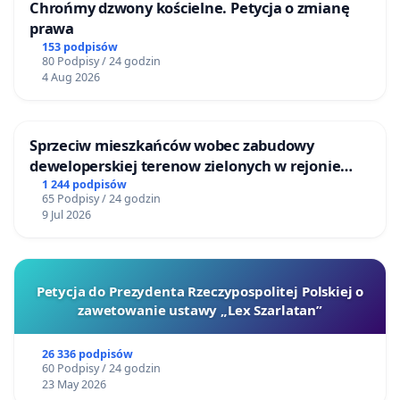
Chrońmy dzwony kościelne. Petycja o zmianę
prawa
153 podpisów
80 Podpisy / 24 godzin
4 Aug 2026
Sprzeciw mieszkańców wobec zabudowy
deweloperskiej terenow zielonych w rejonie
Bulwarów Straceńskich w Bielsku-Białej
1 244 podpisów
65 Podpisy / 24 godzin
9 Jul 2026
Petycja do Prezydenta Rzeczypospolitej Polskiej o
zawetowanie ustawy „Lex Szarlatan”
26 336 podpisów
60 Podpisy / 24 godzin
23 May 2026