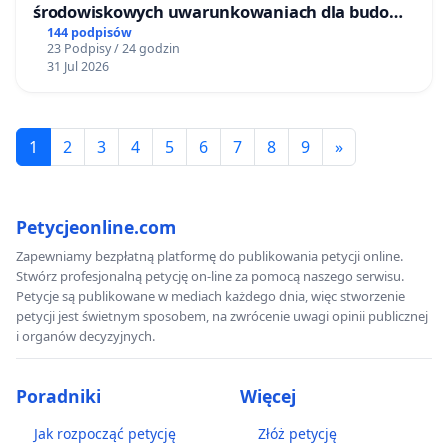
środowiskowych uwarunkowaniach dla budowy
zakładu wytwarzania biometanu „Krynki” w
144 podpisów
23 Podpisy / 24 godzin
Ostrowiu Południowym oraz ochrony
31 Jul 2026
mieszkańców i Puszczy Knyszyńskiej
1
2
3
4
5
6
7
8
9
»
Petycjeonline.com
Zapewniamy bezpłatną platformę do publikowania petycji online.
Stwórz profesjonalną petycję on-line za pomocą naszego serwisu.
Petycje są publikowane w mediach każdego dnia, więc stworzenie
petycji jest świetnym sposobem, na zwrócenie uwagi opinii publicznej
i organów decyzyjnych.
Poradniki
Więcej
Jak rozpocząć petycję
Złóż petycję