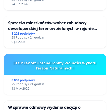
24 Jun 2026
Sprzeciw mieszkańców wobec zabudowy
deweloperskiej terenow zielonych w rejonie
Bulwarów Straceńskich w Bielsku-Białej
1 202 podpisów
28 Podpisy / 24 godzin
9 Jul 2026
STOP Lex Szarlatan-Brońmy Wolności Wyboru
Terapii Naturalnych !
8 068 podpisów
25 Podpisy / 24 godzin
18 May 2026
W sprawie odmowy wydania decyzji o