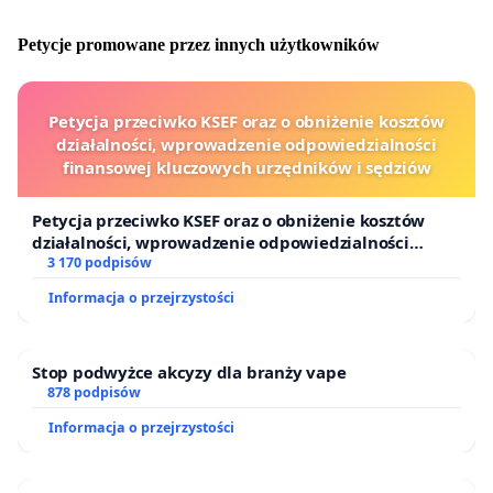
Petycje promowane przez innych użytkowników
Ponadto dietetyk może udzielać informacji pacjentom o
środkach spożywczych specjalnego przeznaczenia
żywieniowego.
Petycja przeciwko KSEF oraz o obniżenie kosztów
działalności, wprowadzenie odpowiedzialności
Zdecydowanie należy
zwiększyć rolę profilaktyki i
finansowej kluczowych urzędników i sędziów
edukacji zdrowotnej
, by znane powiedzenie „Lepiej
zapobiegać niż leczyć” wdrożyć w życie. Istnieje wiele
Petycja przeciwko KSEF oraz o obniżenie kosztów
chorób spowodowanych niewłaściwą dietą, dlatego
działalności, wprowadzenie odpowiedzialności
oczywiste jest wdrożenie działań profilaktycznych.
finansowej kluczowych urzędników i sędziów
3 170 podpisów
Działając wśród różnych grup społeczeństwa możemy
Informacja o przejrzystości
zapewnić profilaktyczną opiekę zdrowotną, w tym
edukację dietetyczną, przez co ograniczyć ryzyko
rozwoju wielu zagrożeń związanych ze zdrowiem.
Stop podwyżce akcyzy dla branży vape
878 podpisów
Umożliwienie każdemu obywatelowi skorzystania z
Informacja o przejrzystości
ogólnodostępnej porady dietetycznej i edukacji
żywieniowej w ramach Podstawowej Opieki Zdrowotnej