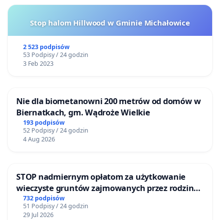
Stop halom Hillwood w Gminie Michałowice
2 523 podpisów
53 Podpisy / 24 godzin
3 Feb 2023
Nie dla biometanowni 200 metrów od domów w
Biernatkach, gm. Wądroże Wielkie
193 podpisów
52 Podpisy / 24 godzin
4 Aug 2026
STOP nadmiernym opłatom za użytkowanie
wieczyste gruntów zajmowanych przez rodzinne
ogrody działkowe.
732 podpisów
51 Podpisy / 24 godzin
29 Jul 2026