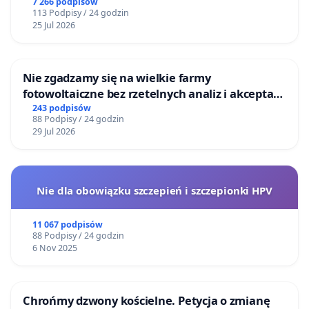
Centrum Zdrowia Dziecka w Katowicach
7 266 podpisów
113 Podpisy / 24 godzin
25 Jul 2026
Nie zgadzamy się na wielkie farmy
fotowoltaiczne bez rzetelnych analiz i akceptacji
mieszkańców
243 podpisów
88 Podpisy / 24 godzin
29 Jul 2026
Nie dla obowiązku szczepień i szczepionki HPV
11 067 podpisów
88 Podpisy / 24 godzin
6 Nov 2025
Chrońmy dzwony kościelne. Petycja o zmianę