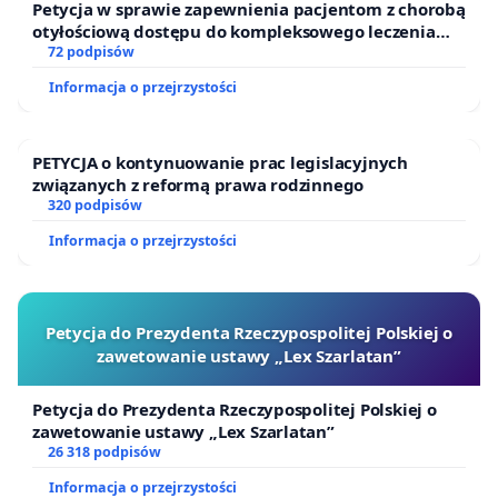
jest w stanie doprowadzić do uniknięcia wielu chorób.
Petycja w sprawie zapewnienia pacjentom z chorobą
Utrzymanie pacjenta w zdrowiu, uniknięcie choćby
otyłościową dostępu do kompleksowego leczenia
jednej choroby w ciągu życia każdego pacjenta jest
oraz programów profilaktycznych.
72 podpisów
sukcesem ludzi, którzy odpowiedzialni są za ochronę
Informacja o przejrzystości
zdrowia w Polsce, a sukces ten niesie za sobą oczywiste
korzyści.
PETYCJA o kontynuowanie prac legislacyjnych
związanych z reformą prawa rodzinnego
320 podpisów
Z wyrazami szacunku Dietetycy i Pacjenci:
Informacja o przejrzystości
Petycja do Prezydenta Rzeczypospolitej Polskiej o
zawetowanie ustawy „Lex Szarlatan”
Petycja do Prezydenta Rzeczypospolitej Polskiej o
zawetowanie ustawy „Lex Szarlatan”
26 318 podpisów
Informacja o przejrzystości