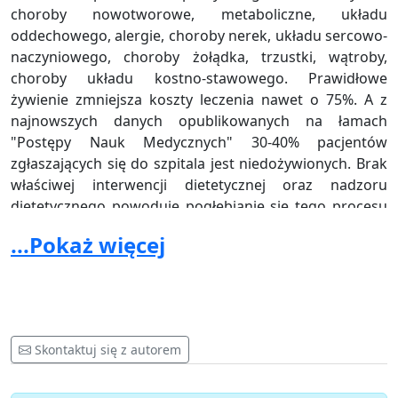
choroby nowotworowe, metaboliczne, układu
oddechowego, alergie, choroby nerek, układu sercowo-
naczyniowego, choroby żołądka, trzustki, wątroby,
choroby układu kostno-stawowego. Prawidłowe
żywienie zmniejsza koszty leczenia nawet o 75%. A z
najnowszych danych opublikowanych na łamach
"Postępy Nauk Medycznych" 30-40% pacjentów
zgłaszających się do szpitala jest niedożywionych. Brak
właściwej interwencji dietetycznej oraz nadzoru
dietetycznego powoduje pogłębianie się tego procesu
w ciągu zaledwie 14 dni hospitalizacji, utrudniając, a w
...Pokaż więcej
niektórych przypadkach uniemożliwiając powrót do
zdrowia. U Pacjentów onkologicznych niedożywionych,
czyli bez właściwej opieki dietetycznej, wzrost kosztów
leczenia może wynosić nawet 309% w stosunku do
chorych prawidłowo odżywionych.
Skontaktuj się z autorem
Ponadto coraz częściej zwraca się uwagę na istotną
rolę diety w terapii chorób autoimmunologicznych tj.