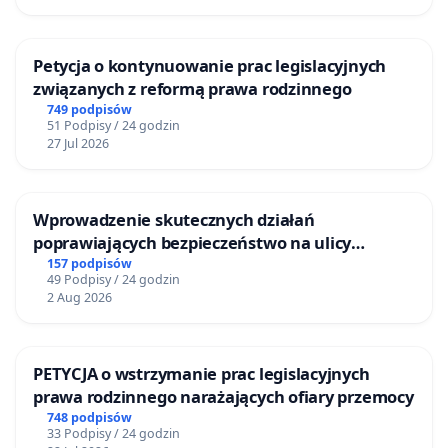
Petycja o kontynuowanie prac legislacyjnych
związanych z reformą prawa rodzinnego
749 podpisów
51 Podpisy / 24 godzin
27 Jul 2026
Wprowadzenie skutecznych działań
poprawiających bezpieczeństwo na ulicy
Żeromskiego w Otwocku
157 podpisów
49 Podpisy / 24 godzin
2 Aug 2026
PETYCJA o wstrzymanie prac legislacyjnych
prawa rodzinnego narażających ofiary przemocy
748 podpisów
33 Podpisy / 24 godzin