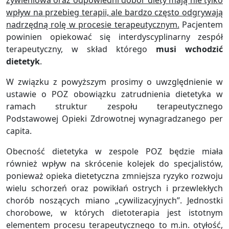
żywieniowa oraz odpowiedni dobór diety mają nie tylko
wpływ na przebieg terapii, ale bardzo często odgrywają
nadrzędną rolę w procesie terapeutycznym.
Pacjentem
powinien opiekować się interdyscyplinarny zespół
terapeutyczny, w skład którego
musi wchodzić
dietetyk
.
W związku z powyższym prosimy o uwzględnienie w
ustawie o POZ obowiązku zatrudnienia dietetyka w
ramach struktur zespołu terapeutycznego
Podstawowej Opieki Zdrowotnej wynagradzanego per
capita.
Obecność dietetyka w zespole POZ będzie miała
również wpływ na skrócenie kolejek do specjalistów,
ponieważ opieka dietetyczna zmniejsza ryzyko rozwoju
wielu schorzeń oraz powikłań ostrych i przewlekłych
chorób noszących miano „cywilizacyjnych”. Jednostki
chorobowe, w których dietoterapia jest istotnym
elementem procesu terapeutycznego to m.in. otyłość,