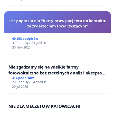
List poparcia dla "Karty praw pacjenta do kontaktu
ze zwierzęciem towarzyszącym"
40 293 podpisów
31 Podpisy / 24 godzin
30 Nov 2025
Nie zgadzamy się na wielkie farmy
fotowoltaiczne bez rzetelnych analiz i akceptacji
mieszkańców
314 podpisów
29 Podpisy / 24 godzin
29 Jul 2026
NIE DLA MECZETU W KATOWICACH!