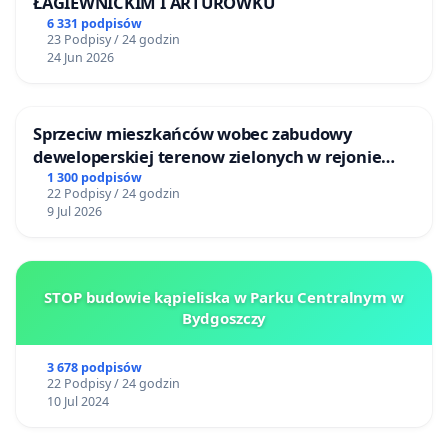
ŁAGIEWNICKIM I ARTURÓWKU
6 331 podpisów
23 Podpisy / 24 godzin
24 Jun 2026
Sprzeciw mieszkańców wobec zabudowy
deweloperskiej terenow zielonych w rejonie
Bulwarów Straceńskich w Bielsku-Białej
1 300 podpisów
22 Podpisy / 24 godzin
9 Jul 2026
STOP budowie kąpieliska w Parku Centralnym w
Bydgoszczy
3 678 podpisów
22 Podpisy / 24 godzin
10 Jul 2024