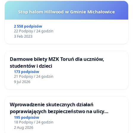
Stop halom Hillwood w Gminie Michałowice
2 558 podpisów
22 Podpisy / 24 godzin
3 Feb 2023
Darmowe bilety MZK Toruń dla uczniów,
studentów i dzieci
173 podpisów
21 Podpisy / 24 godzin
9 Jul 2026
Wprowadzenie skutecznych działań
poprawiających bezpieczeństwo na ulicy
Żeromskiego w Otwocku
195 podpisów
18 Podpisy / 24 godzin
2 Aug 2026