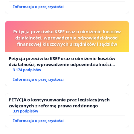
2022 r., po podpisaniu porozumienia pomiędzy
Informacja o przejrzystości
Katowicami i 10. innymi gminami Górnośląsko-
Zagłębiowskiej Metropolii (GZM), oraz jak zostało
dokładnie opisane na oficjalnej stronie
Petycja przeciwko KSEF oraz o obniżenie kosztów
działalności, wprowadzenie odpowiedzialności
www.katowice.eu/czas-wolny/katowice-na-rowery
, lub
finansowej kluczowych urzędników i sędziów
o zagwarantowanie wykorzystania tych działek
wyłącznie na takie cele leśno-rekreacyjne jakie są
Petycja przeciwko KSEF oraz o obniżenie kosztów
działalności, wprowadzenie odpowiedzialności
zgodne ze Studium ukzp i polityką urbanistyczną
finansowej kluczowych urzędników i sędziów
3 174 podpisów
miasta,
Informacja o przejrzystości
2)
o odmowę wydania pozytywnej decyzji dla
jakiejkolwiek lokalizacji na działkach ww. pasa
PETYCJA o kontynuowanie prac legislacyjnych
kolejowego kolejnej zabudowy mieszkaniowej
,
związanych z reformą prawa rodzinnego
niezgodnej z mpzp i Studium ukzp, prowadzącej do
331 podpisów
dalszej betonozy dzielnicy i degradacji standardu
Informacja o przejrzystości
życia okolicznych mieszkańców, uniemożliwiającej