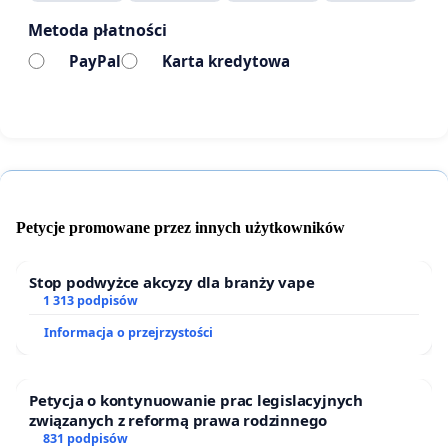
Metoda płatności
PayPal
Karta kredytowa
Petycje promowane przez innych użytkowników
PETYCJA
Stop podwyżce akcyzy dla branży vape
1 313 podpisów
Wnosimy do władz samorządowych miasta
Informacja o przejrzystości
Katowice:
1)
o realizację Rowerostrady (Velostrady)
Petycja o kontynuowanie prac legislacyjnych
Katowice-Sosnowiec na pasie działek kolejowych
związanych z reformą prawa rodzinnego
Burowca
, tak jak to zostało opublikowane 20 maja
831 podpisów