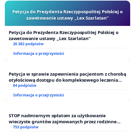
realizację Rowerostrady w zaplanowanym miejscu i
sprzecznej z celami zrównoważonego rozwoju
Petycja do Prezydenta Rzeczypospolitej Polskiej o
zawetowanie ustawy „Lex Szarlatan”
prezentowanymi przez Prezydenta Katowic na
World Urban Forum
(patrz cel nr 11,
Petycja do Prezydenta Rzeczypospolitej Polskiej o
https://wuf11.katowice.eu/pl/cele-zrownowazonego-
zawetowanie ustawy „Lex Szarlatan”
26 382 podpisów
rozwoju
).
Informacja o przejrzystości
Deweloperzy mają prawo sięgać po różne
Petycja w sprawie zapewnienia pacjentom z chorobą
narzędzia dla realizacji swoich planów
otyłościową dostępu do kompleksowego leczenia
oraz programów profilaktycznych.
84 podpisów
biznesowych, w tym po kontrowersyjne
Informacja o przejrzystości
mechanizmy
specustawy „lex deweloper”,
ale
Rada Miasta Katowice nie ma obowiązku
podejmowania uchwał zgodnych z interesem
STOP nadmiernym opłatom za użytkowanie
wieczyste gruntów zajmowanych przez rodzinne
deweloperów, a niezgodnych z interesem miasta i
ogrody działkowe.
753 podpisów
jego mieszkańców.