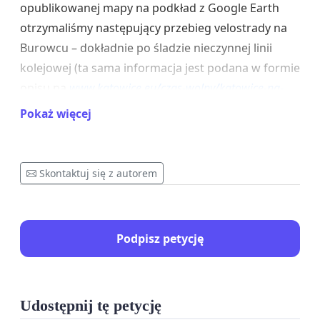
opublikowanej mapy na podkład z Google Earth
otrzymaliśmy następujący przebieg velostrady na
Burowcu – dokładnie po śladzie nieczynnej linii
kolejowej (ta sama informacja jest podana w formie
opisu na
www.katowice.eu/czas-wolny/katowice-na-
rowery
):
Pokaż więcej
Skontaktuj się z autorem
Podpisz petycję
Udostępnij tę petycję
Przy biernej postawie miasta, działki od prywatnych