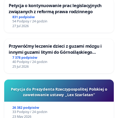
Petycja o kontynuowanie prac legislacyjnych
związanych z reformą prawa rodzinnego
831 podpisów
54 Podpisy / 24 godzin
27 Jul 2026
Przywróćmy leczenie dzieci z guzami mózgu i
innymi guzami litymi do Górnośląskiego
Centrum Zdrowia Dziecka w Katowicach
7 378 podpisów
40 Podpisy / 24 godzin
25 Jul 2026
Petycja do Prezydenta Rzeczypospolitej Polskiej o
zawetowanie ustawy „Lex Szarlatan”
26 382 podpisów
33 Podpisy / 24 godzin
23 May 2026