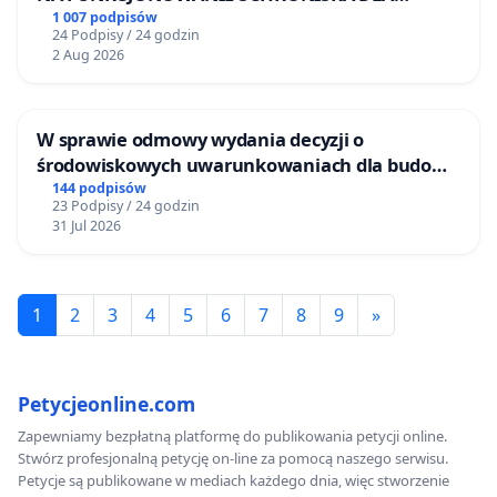
medycznych oraz ich powiązania z zagranicznymi
BEZDOMNYCH ZWIERZĄT W SKARYSZEWIE
1 007 podpisów
24 Podpisy / 24 godzin
koncernami farmaceutycznymi, które dzięki
2 Aug 2026
sprzedaży szczepionek osiągają olbrzymie zyski.
Wody święconej brakuje w kościołach już od ponad
W sprawie odmowy wydania decyzji o
roku. Czym uzasadnić jej brak? Czy pamiętacie
środowiskowych uwarunkowaniach dla budowy
zakładu wytwarzania biometanu „Krynki” w
144 podpisów
jeszcze, Księża, słowa modlitwy wypowiadane
23 Podpisy / 24 godzin
Ostrowiu Południowym oraz ochrony
podczas święcenia wody?
"Panie Boże
31 Jul 2026
mieszkańców i Puszczy Knyszyńskiej
wszechmogący, Ty jesteś źródłem i początkiem
życia ciała i duszy. Prosimy Cię, pobłogosław tę
1
2
3
4
5
6
7
8
9
»
wodę, którą z ufnością się posługujemy, aby
uprosić przebaczenie naszych grzechów i
uzyskać obronę przeciwko wszelkim chorobom i
Petycjeonline.com
zasadzkom Szatana (...) abyśmy mogli zbliżyć się
Zapewniamy bezpłatną platformę do publikowania petycji online.
do Ciebie wewnętrznie oczyszczeni i uniknęli
Stwórz profesjonalną petycję on-line za pomocą naszego serwisu.
wszelkich niebezpieczeństw duszy i ciała. Przez
Petycje są publikowane w mediach każdego dnia, więc stworzenie