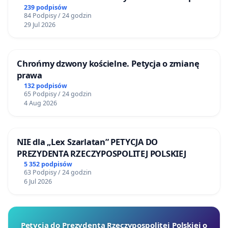
mieszkańców
239 podpisów
stwierdza: „
Liczba śmiertelnych następstw
84 Podpisy / 24 godzin
szczepień jest niedoszacowana
”. Ocenia, że 30-
29 Jul 2026
40% osób zmarłych w okresie dwóch tygodni po
szczepieniu zmarło na skutek szczepień. Mimo że
Chrońmy dzwony kościelne. Petycja o zmianę
władze robią wszystko, aby przemilczeć
prawa
napływające do nas zatrważające informacje, coraz
132 podpisów
65 Podpisy / 24 godzin
więcej takich relacji przedostaje się już nawet do
4 Aug 2026
mediów głównego nurtu. Wielebni Kapłani, czyżby
ta wiedza do Was nie dotarła? Jak mamy
intepretować Waszą zgodę na organizowanie
NIE dla „Lex Szarlatan” PETYCJA DO
PREZYDENTA RZECZYPOSPOLITEJ POLSKIEJ
punktów szczepień przy kościołach i w naszych
5 352 podpisów
parafiach?
63 Podpisy / 24 godzin
6 Jul 2026
U podstaw obecnej polityki koronawirusa tkwią
trzy fundamentalne błędy, a raczej trzy
przekłamania wprowadzające w błąd opinię
Petycja do Prezydenta Rzeczypospolitej Polskiej o