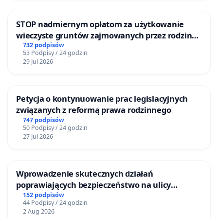
COVID-19 jest znacznie bardziej korzystne aniżeli
szczepienie, gdyż komórki pamięci
STOP nadmiernym opłatom za użytkowanie
wyselekcjonowane w czasie naturalnej infekcji mają
wieczyste gruntów zajmowanych przez rodzinne
ogrody działkowe.
732 podpisów
większą siłę i zasięg niż komórki pamięci powstałe
53 Podpisy / 24 godzin
wskutek szczepienia.
29 Jul 2026
3. Szczepionki są całkowicie bezpieczne — to
kolejne kłamstwo, ponieważ fakty mówią, że z
Petycja o kontynuowanie prac legislacyjnych
szczepieniami przeciwko COVID-19 wiążą się liczne
związanych z reformą prawa rodzinnego
747 podpisów
powikłania (kardiotoksyczność, problemy ze
50 Podpisy / 24 godzin
zdrowiem reprodukcyjnym kobiet, zaburzenia
27 Jul 2026
układu nerwowego, zakrzepy krwi), a według
informacji Ministerstwa Zdrowia w okresie od
Wprowadzenie skutecznych działań
początku Narodowego Programu Szczepień, tj. od
poprawiających bezpieczeństwo na ulicy
27 grudnia 2020 do dnia 5 czerwca 2021 zmarło 730
Żeromskiego w Otwocku
152 podpisów
44 Podpisy / 24 godzin
osób zaszczepionych dwoma dawkami szczepionki
2 Aug 2026