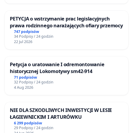
oraz 3170 osób zaszczepionych jedną dawką. To
konkretny przykład podany przez jednego z
naszych sygnatariuszy:
Podczas ostatniego dyżuru, do
PETYCJA o wstrzymanie prac legislacyjnych
prawa rodzinnego narażających ofiary przemocy
naszego szpitala został przywieziony pensjonariusz
747 podpisów
Domu Opieki z zaburzeniami psychicznymi. Spytałam
34 Podpisy / 24 godzin
opiekuna tego pacjenta, jak długo obecnie oczekuje się
22 Jul 2026
na miejsce w Domu Opieki, ponieważ jeszcze 2 lata
temu ten okres wynosił około 2,5 roku. Odpowiedział, że
Petycja o uratowanie I odremontowanie
obecnie w ogóle się nie czeka i mają deficyt wielu
historycznej Lokomotywy sm42-914
miejsc, ponieważ podawane są iniekcje preparatów
71 podpisów
32 Podpisy / 24 godzin
mRNA, po których pensjonariusze nie budzą się –
4 Aug 2026
umierają zazwyczaj w nocy. Nikt nie zgłasza NOP-ów,
czy śmierci po tych preparatach. Te zgony przypisuje się
starości.
NIE DLA SZKODLIWYCH INWESTYCJI W LESIE
ŁAGIEWNICKIM I ARTURÓWKU
Czy do Księży nie docierają tego rodzaju informacje
6 299 podpisów
29 Podpisy / 24 godzin
ani głosy naszych kolejnych apeli? Wzywaliśmy w