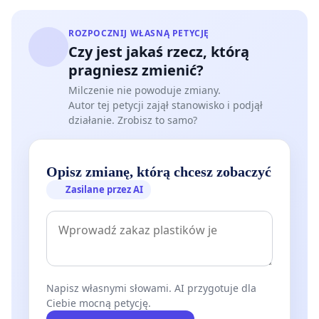
eksperymentalnym charakterze szczepionek
mówią też liczne publikacje fachowe. Dlatego
ROZPOCZNIJ WŁASNĄ PETYCJĘ
Czy jest jakaś rzecz, którą
uczestnictwo każdej osoby biorącej udział w
pragniesz zmienić?
szczepieniach należy uznać jako udział w
Milczenie nie powoduje zmiany.
eksperymencie medycznym i może być jedynie
Autor tej petycji zajął stanowisko i podjął
dobrowolne. Podkreśliła to wyraźnie Rada Europy
działanie. Zrobisz to samo?
w swojej rezolucji z dnia 27.01.2021
stwierdzając, że
należy dopilnować, aby obywatele zostali
Opisz zmianę, którą chcesz zobaczyć
poinformowani, że szczepienia nie są obowiązkowe
Zasilane przez AI
i że na nikogo nie będzie się wywierać presji
społecznej.
Kolejną sprawą jest skuteczność tych
eksperymentalnych „szczepionek”. Ponieważ jest to
eksperyment medyczny, ich faktyczna skuteczność,
Napisz własnymi słowami. AI przygotuje dla
którą w materiałach reklamowych producentów
Ciebie mocną petycję.