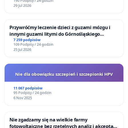
190 Podpisy / 24 godzin
szczególnie nowym wariantem Delta.
29 Jul 2026
Pomimo tak dużej liczby niewiadomych, szczepienia
o charakterze eksperymentalnym są promowane
Przywróćmy leczenie dzieci z guzami mózgu i
przez nasz rząd w szeroko zakrojonym
innymi guzami litymi do Górnośląskiego
Narodowym Programie Szczepień. Jesteśmy
Centrum Zdrowia Dziecka w Katowicach
7 259 podpisów
109 Podpisy / 24 godzin
poddawani nieustannej presji, a czasem wręcz
25 Jul 2026
zmuszani i szantażowani w miejscach pracy i
szkołach, aby poddać się temu eksperymentowi
medycznemu o nieznanej skuteczności i
Nie dla obowiązku szczepień i szczepionki HPV
nieznanych do końca konsekwencjach, za to o
coraz bardziej widocznych negatywnych skutkach
11 067 podpisów
95 Podpisy / 24 godzin
ubocznych. Przybywa nam ciągle relacji
6 Nov 2025
o przypadkach nagłych zachorowań, a nawet
zgonach osób, w krótkim czasie po szczepieniach.
Prof. Peter Schirmacher, Dyrektor Instytutu
Nie zgadzamy się na wielkie farmy
fotowoltaiczne bez rzetelnych analiz i akceptacji
Patologii na Uniwersytecie w Heidelbergu