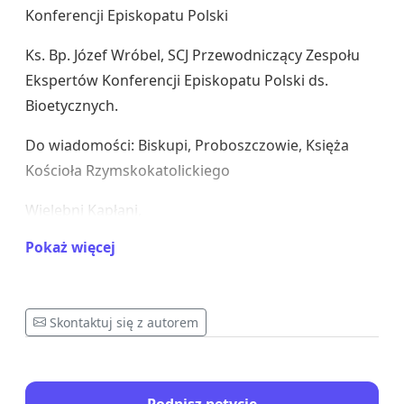
Konferencji Episkopatu Polski
Ks. Bp. Józef Wróbel, SCJ Przewodniczący Zespołu
Ekspertów Konferencji Episkopatu Polski ds.
Bioetycznych.
Do wiadomości: Biskupi, Proboszczowie, Księża
Kościoła Rzymskokatolickiego
Wielebni Kapłani,
Pokaż więcej
Zwracamy się do Was, Wielebni Kapłani w
sprawie wykorzystywania kościołów i parafii do
tworzenia punktów szczepień przeciwko Covid-
Skontaktuj się z autorem
19.
Chcemy poinformować o etycznych
konsekwencjach takich decyzji, a także
konsekwencjach natury teologicznej i społecznej.