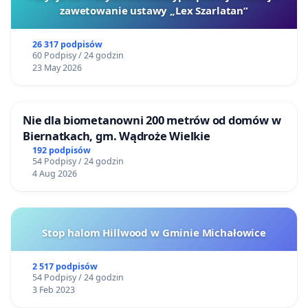
publiczną.
zawetowanie ustawy „Lex Szarlatan”
1. Jedynym sposobem na zakończenie pandemii są
26 317 podpisów
szczepionki przeciw COVID-19 — to nieprawda,
60 Podpisy / 24 godzin
23 May 2026
ponieważ możliwe jest leczenie choroby i
zmniejszenie liczby zgonów za pomocą takich
leków jak amantadyna, iwermektyna i wielu innych,
Nie dla biometanowni 200 metrów od domów w
czy poprzez świadome wzmacnianie układu
Biernatkach, gm. Wądroże Wielkie
192 podpisów
odpornościowego.
54 Podpisy / 24 godzin
4 Aug 2026
2. Jedynym sposobem na uzyskanie odporności
zbiorowej są powszechne szczepienia — to
kłamstwo, gdyż odporność zbiorowa jest osiągana
Stop halom Hillwood w Gminie Michałowice
też poprzez naturalną infekcję. W publikacji
„Antibody Evolution after SARS-CoV-2 mRNA”
2 517 podpisów
międzynarodowy zespół złożony z dziewiętnastu
54 Podpisy / 24 godzin
3 Feb 2023
naukowców dowodzi, że naturalne przejście