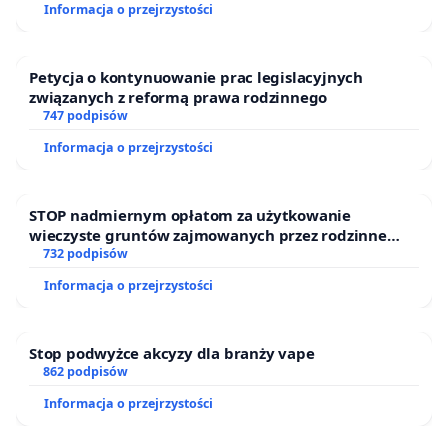
Informacja o przejrzystości
zamiast zastosować alternatywne metody leczenia
COVID-19, np. za pomocą amantadyny, o czym
wielokrotnie pisał dr Włodzimierz Bodnar, promuje
Petycja o kontynuowanie prac legislacyjnych
związanych z reformą prawa rodzinnego
się u nas szczepienia eksperymentalnymi
747 podpisów
preparatami zwanymi „szczepionkami” i
Informacja o przejrzystości
niejednokrotnie do nich zmusza (wiele przypadków
przymuszania ma m.in. miejsce w wojsku i w
placówkach zdrowia). W Strategii UE dotyczącej
STOP nadmiernym opłatom za użytkowanie
wieczyste gruntów zajmowanych przez rodzinne
szczepionek przeciw COVID-19 Komisja Europejska
ogrody działkowe.
732 podpisów
wskazała, że: „
Opracowanie szczepionki trwa
Informacja o przejrzystości
zwykle ponad 10 lat. Stworzenie bezpiecznej i
skutecznej szczepionki to bardzo złożony proces.
W związku z tym zaznaczono, że Komisja
Stop podwyżce akcyzy dla branży vape
862 podpisów
Europejska korzystać będzie ze specjalnej,
Informacja o przejrzystości
przyspieszonej procedury warunkowego
dopuszczania szczepionek do obrotu
”. O