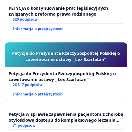
DNA zwanych „szczepionkami”, a także
PETYCJA o kontynuowanie prac legislacyjnych
o godziwość ich podawania, w szczególności w
związanych z reformą prawa rodzinnego
naszych parafiach i za aprobatą naszych
320 podpisów
duszpasterzy.
Informacja o przejrzystości
Po drugie, czy Księża znają postanowienia Kodeksu
Norymberskiego sformułowanego w 1947 roku?
Petycja do Prezydenta Rzeczypospolitej Polskiej o
Jest to dokument międzynarodowy, powstały na
zawetowanie ustawy „Lex Szarlatan”
bazie okrutnych eksperymentów dokonywanych na
ludziach w czasie II wojnie światowej, który
Petycja do Prezydenta Rzeczypospolitej Polskiej o
reguluje zasady przeprowadzania procedur i
zawetowanie ustawy „Lex Szarlatan”
26 317 podpisów
eksperymentów medycznych. Wynika z niego jasno,
Informacja o przejrzystości
że „dobrowolna zgoda uczestnika eksperymentu
jest absolutnie niezbędna” i że „eksperyment
powinien przynosić korzyści dla dobra
Petycja w sprawie zapewnienia pacjentom z chorobą
otyłościową dostępu do kompleksowego leczenia
społeczeństwa, niemożliwe do osiągnięcia za
oraz programów profilaktycznych.
71 podpisów
pomocą innych metod lub środków”. Tymczasem,