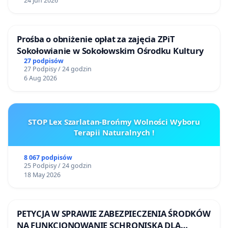
24 Jun 2026
nich władze RP, aby odstąpić od masowych
szczepień; zaprzestać stosowania testów PCR,
które są niewiarygodne oraz nie wprowadzać
Prośba o obniżenie opłat za zajęcia ZPiT
Sokołowianie w Sokołowskim Ośrodku Kultury
kolejnych rygorów sanitarnych, niszczących naszą
27 podpisów
edukację, kulturę, życie religijne i gospodarkę,
27 Podpisy / 24 godzin
6 Aug 2026
natomiast w sposób kontrolowany spowodować w
społeczeństwie wytworzenie się naturalnej
odporności zbiorowej za pośrednictwem populacji
STOP Lex Szarlatan-Brońmy Wolności Wyboru
obarczonej niskim ryzykiem ciężkiego przebiegu
Terapii Naturalnych !
choroby czy zgonu (dzieci i ludzie młodzi), przy
jednoczesnej ochronie osób w grupie zagrożonej,
8 067 podpisów
zaś szczepienia ograniczyć jedynie do osób
25 Podpisy / 24 godzin
18 May 2026
chętnych, zwłaszcza z grup ryzyka, i to po
dokładnym zapoznaniu ich z możliwymi
powikłaniami. Wskazywaliśmy też na możliwy
PETYCJA W SPRAWIE ZABEZPIECZENIA ŚRODKÓW
konflikt interesów u rządowych ekspertów
NA FUNKCJONOWANIE SCHRONISKA DLA