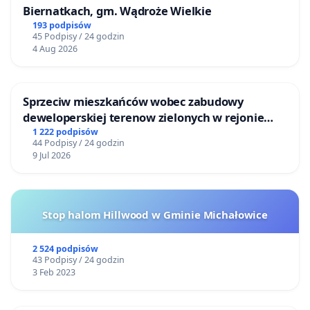
Biernatkach, gm. Wądroże Wielkie
193 podpisów
45 Podpisy / 24 godzin
4 Aug 2026
Sprzeciw mieszkańców wobec zabudowy
deweloperskiej terenow zielonych w rejonie
Bulwarów Straceńskich w Bielsku-Białej
1 222 podpisów
44 Podpisy / 24 godzin
9 Jul 2026
Stop halom Hillwood w Gminie Michałowice
2 524 podpisów
43 Podpisy / 24 godzin
3 Feb 2023