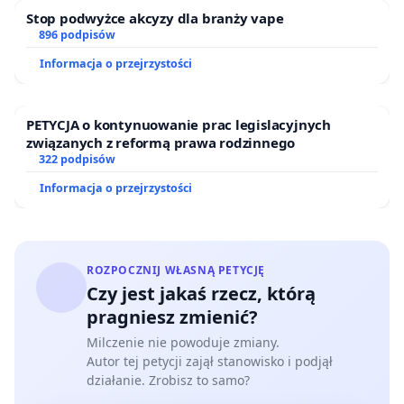
człowieku i jego kulturze. Muzeum niewątpliwie
Stop podwyżce akcyzy dla branży vape
896 podpisów
stałoby się źródłem materiałów, informacji i
inspiracji dla rozwoju tak ważnych współcześnie
Informacja o przejrzystości
dziedzin, jak biologia molekularna i
eksperymentalna. Będąc głęboko przekonani o
PETYCJA o kontynuowanie prac legislacyjnych
znaczeniu projektu dla rozwoju polskiej nauki, w
związanych z reformą prawa rodzinnego
322 podpisów
imieniu polskiej młodzieży i młodych naukowców
Informacja o przejrzystości
pragnących głębiej zrozumieć przyrodę zwracamy
się do Państwa z prośbą o podjęcie niezbędnych
decyzji i działań w kwestii realizacji projektu
budowy w Polsce Muzeum Historii Naturalnej.
ROZPOCZNIJ WŁASNĄ PETYCJĘ
Czy jest jakaś rzecz, którą
Z poważaniem,
pragniesz zmienić?
Milczenie nie powoduje zmiany.
Polska Młodzież i Młodzi Naukowcy
Autor tej petycji zajął stanowisko i podjął
działanie. Zrobisz to samo?