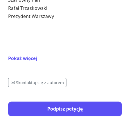
Szanowny Pan
Rafał Trzaskowski
Prezydent Warszawy
Jesteśmy młodzieżą i młodymi naukowcami
Pokaż więcej
przekonanymi o niezwykłej sile i wartości nauki.
Dlatego pragniemy, aby powstało w Polsce miejsce,
które będzie nie tylko źródłem inspiracji oraz
Skontaktuj się z autorem
edukacji dla kolejnych pokoleń, ale również
miejscem badań naukowych.
W dniu 20 rocznicy wstąpienia Polski do Unii
Podpisz petycję
Europejskiej, zwracamy się do Państwa z prośbą o
zrealizowanie w Polsce projektu budowy Muzeum