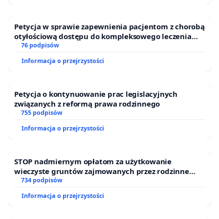
pokazującym wspaniałą przyrodę, ale aby była to
przede wszystkim instytucja skupiająca uczonych
Petycja w sprawie zapewnienia pacjentom z chorobą
zajmujących się kolekcjami i której zbiory
otyłościową dostępu do kompleksowego leczenia
przyrodnicze byłyby systematycznie powiększane.
oraz programów profilaktycznych.
76 podpisów
Wraz z Muzeum powinny powstać świetnie
Informacja o przejrzystości
wyposażone laboratoria. Oba Muzea podane jako
przykład są odwiedzane rocznie przez miliony
Petycja o kontynuowanie prac legislacyjnych
osób, więc są poza wartością naukową również
związanych z reformą prawa rodzinnego
miejscem, które z ogromnym sukcesem przyciąga
755 podpisów
zagranicznych turystów.
Informacja o przejrzystości
Trwa wiek biologii. Kluczowym łącznikiem
pomiędzy specjalistycznymi działami biologii
STOP nadmiernym opłatom za użytkowanie
wieczyste gruntów zajmowanych przez rodzinne
pozostaje teoria ewolucji. Objaśnia ona przyrodę
ogrody działkowe.
734 podpisów
jako efekt w równym stopniu fizykochemicznych
Informacja o przejrzystości
aspektów zjawiska życia, jak i zaszłości
historycznych. Łączy także biologię z wiedzą o