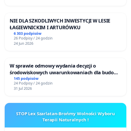
NIE DLA SZKODLIWYCH INWESTYCJI W LESIE
ŁAGIEWNICKIM I ARTURÓWKU
6 303 podpisów
26 Podpisy / 24 godzin
24 Jun 2026
W sprawie odmowy wydania decyzji o
środowiskowych uwarunkowaniach dla budowy
zakładu wytwarzania biometanu „Krynki” w
145 podpisów
24 Podpisy / 24 godzin
Ostrowiu Południowym oraz ochrony
31 Jul 2026
mieszkańców i Puszczy Knyszyńskiej
STOP Lex Szarlatan-Brońmy Wolności Wyboru
Terapii Naturalnych !