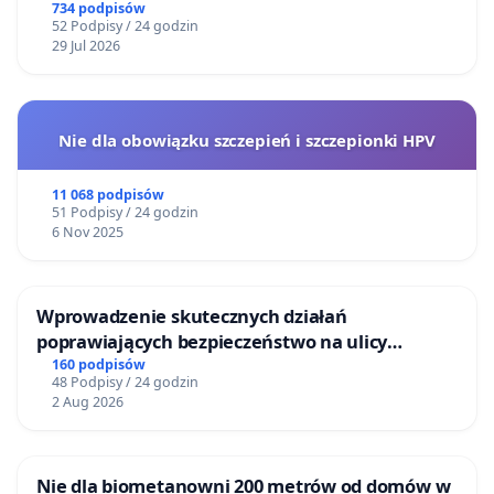
ogrody działkowe.
734 podpisów
52 Podpisy / 24 godzin
29 Jul 2026
Nie dla obowiązku szczepień i szczepionki HPV
11 068 podpisów
51 Podpisy / 24 godzin
6 Nov 2025
Wprowadzenie skutecznych działań
poprawiających bezpieczeństwo na ulicy
Żeromskiego w Otwocku
160 podpisów
48 Podpisy / 24 godzin
2 Aug 2026
Nie dla biometanowni 200 metrów od domów w