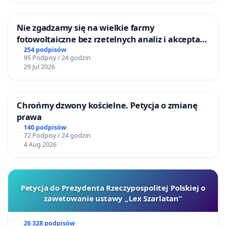
Nie zgadzamy się na wielkie farmy
fotowoltaiczne bez rzetelnych analiz i akceptacji
mieszkańców
254 podpisów
95 Podpisy / 24 godzin
29 Jul 2026
Chrońmy dzwony kościelne. Petycja o zmianę
prawa
140 podpisów
72 Podpisy / 24 godzin
4 Aug 2026
Petycja do Prezydenta Rzeczypospolitej Polskiej o
zawetowanie ustawy „Lex Szarlatan”
26 328 podpisów