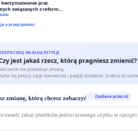
o kontynuowanie prac
jnych związanych z reformą
dzinnego
isów
ja o przejrzystości
ROZPOCZNIJ WŁASNĄ PETYCJĘ
Czy jest jakaś rzecz, którą pragniesz zmienić?
Milczenie nie powoduje zmiany.
Autor tej petycji zajął stanowisko i podjął działanie. Zrobisz to samo
Zasilane przez AI
sz zmianę, którą chcesz zobaczyć