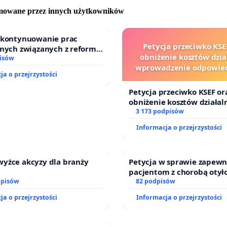
 skonsultowany z mieszkańcami.
omowane przez innych użytkowników
Z PETYCJE!
o kontynuowanie prac
Petycja przeciwko KSE
jnych związanych z reformą
z nami 23 listopada na sesji Rady Miasta Katowice o
obniżenie kosztów dział
dzinnego
isów
 11:00 w sali 209 urzędu miasta przy Młyńskiej 4.
wprowadzenie odpowied
ja o przejrzystości
finansowej kluczowych 
i sędziów
iu lasu powiedzcie głośne „NIE”!!!
Petycja przeciwko KSEF or
obniżenie kosztów działaln
wprowadzenie odpowiedzi
3 173 podpisów
finansowej kluczowych ur
Informacja o przejrzystości
sędziów
wyżce akcyzy dla branży
Petycja w sprawie zapewn
pacjentom z chorobą otył
dpisów
dostępu do kompleksoweg
82 podpisów
oraz programów profilakt
ja o przejrzystości
Informacja o przejrzystości