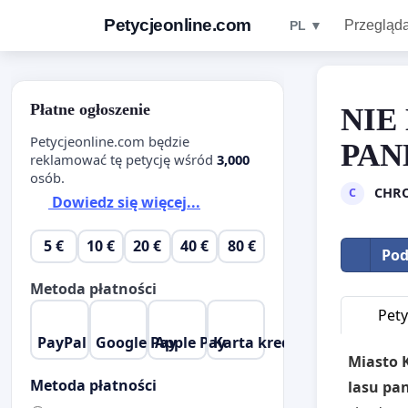
Petycjeonline.com
Przegląda
PL ▼
Płatne ogłoszenie
NIE
Petycjeonline.com będzie
PAN
reklamować tę petycję wśród
3,000
osób.
CHRO
C
Dowiedz się więcej...
5 €
10 €
20 €
40 €
80 €
Pod
Metoda płatności
Pety
PayPal
Google Pay
Apple Pay
Karta kredytowa
Miasto K
Metoda płatności
lasu pa