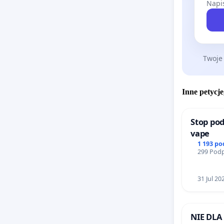
Napis
Twoje
Inne petycje
Stop pod
vape
1 193 p
299 Podp
31 Jul 20
NIE DLA