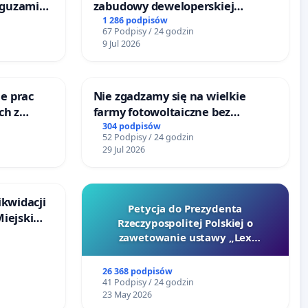
 guzami
zabudowy deweloperskiej
o
terenow zielonych w rejonie
1 286 podpisów
67 Podpisy / 24 godzin
ka w
Bulwarów Straceńskich w
9 Jul 2026
Bielsku-Białej
e prac
Nie zgadzamy się na wielkie
ch z
farmy fotowoltaiczne bez
ego
rzetelnych analiz i akceptacji
304 podpisów
52 Podpisy / 24 godzin
mieszkańców
29 Jul 2026
ikwidacji
Petycja do Prezydenta
Miejskim
Rzeczypospolitej Polskiej o
dańsku
zawetowanie ustawy „Lex
Szarlatan”
26 368 podpisów
41 Podpisy / 24 godzin
23 May 2026