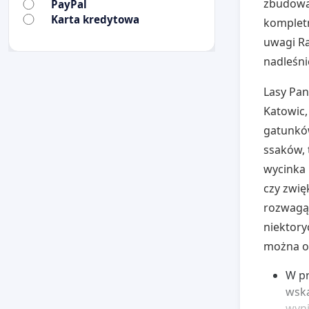
zbudowan
PayPal
Karta kredytowa
kompletn
uwagi Ra
nadleśni
Lasy Pan
Katowic,
gatunków
ssaków, 
wycinka 
czy zwię
rozwagą 
niektory
można o
W pr
wska
wyni