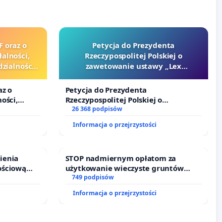
F oraz o
Petycja do Prezydenta
alności,
Rzeczypospolitej Polskiej o
zialności
zawetowanie ustawy „Lex
urzędników
Szarlatan”
az o
Petycja do Prezydenta
ości,
Rzeczypospolitej Polskiej o
alności
zawetowanie ustawy „Lex Szarlatan”
26 368 podpisów
zędników i
Informacja o przejrzystości
ienia
STOP nadmiernym opłatom za
ościową
użytkowanie wieczyste gruntów
o leczenia
zajmowanych przez rodzinne ogrody
749 podpisów
ycznych.
działkowe.
Informacja o przejrzystości