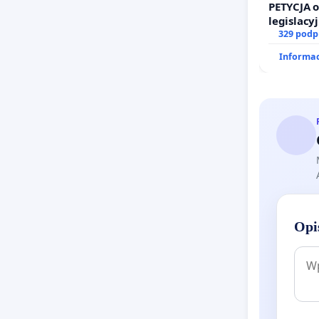
PETYCJA 
legislacy
prawa ro
329 podp
Informac
Opi