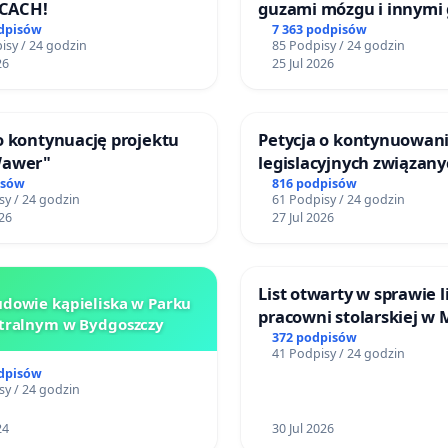
CACH!
guzami mózgu i innymi
litymi do Górnośląskieg
odpisów
7 363 podpisów
isy / 24 godzin
85 Podpisy / 24 godzin
Centrum Zdrowia Dziec
26
25 Jul 2026
Katowicach
o kontynuację projektu
Petycja o kontynuowani
Wawer"
legislacyjnych związany
reformą prawa rodzinn
isów
816 podpisów
sy / 24 godzin
61 Podpisy / 24 godzin
26
27 Jul 2026
List otwarty w sprawie l
dowie kąpieliska w Parku
pracowni stolarskiej w 
tralnym w Bydgoszczy
Teatrze Miniatura w G
372 podpisów
41 Podpisy / 24 godzin
odpisów
sy / 24 godzin
24
30 Jul 2026