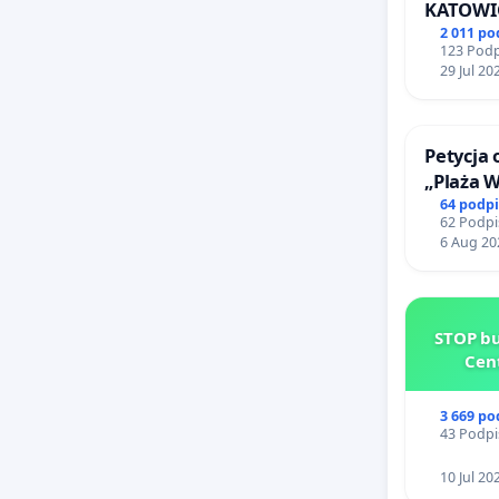
KATOWI
2 011 p
123 Podp
29 Jul 20
Petycja 
„Plaża 
64 podp
62 Podpi
6 Aug 20
STOP bu
Cen
3 669 p
43 Podpi
10 Jul 20