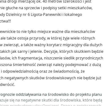
ia drogi mierzącej ok. 40 metrów szerokości i jest
ie głuche na sprzeciw i podpisy setki mieszkańców,
dy Dzielnicy nr 6 Ligota-Panewniki i lokalnego
ctwa!!!
ewnickie to nie tylko miejsce ważne dla mieszkańców
 ale także ostoja przyrody, w której żyje wiele różnych
 zwierząt, a także ważny korytarz migracyjny dla dużych
takich jak sarny i jelenie. Decyzje, których skutkiem będzie
lasów, ich fragmentacja, niszczenie siedlik przyrodniczych
kszona śmiertelność zwierząt należy podejmować z dużą
i odpowiedzialnością oraz ze świadomością, że
ch negatywnych skutków środowiskowych nie będzie już
dwrócić.
ognozie oddziaływania na środowisko do projektu planu
zuje się na negatywne skutki dla środowiska, które będą
kiem przebudowy ulicy Owsianej. Droga o zwiększonych