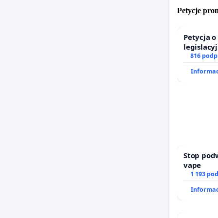
głęboko
Petycje pr
PPODPIS
Petycja 
legislacy
Bądźcie 
prawa ro
816 podp
godzinie
Informac
Niszczen
Stop pod
vape
1 193 po
Informac