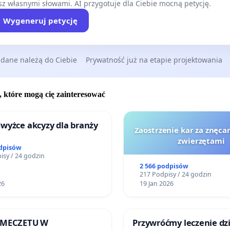
z własnymi słowami. AI przygotuje dla Ciebie mocną petycję.
Wygeneruj petycję
 dane należą do Ciebie
Prywatność już na etapie projektowania
, które mogą cię zainteresować
wyżce akcyzy dla branży
Zaostrzenie kar za znęcan
zwierzętami
odpisów
isy / 24 godzin
2 566 podpisów
217 Podpisy / 24 godzin
26
19 Jan 2026
 MECZETU W
Przywróćmy leczenie dzi